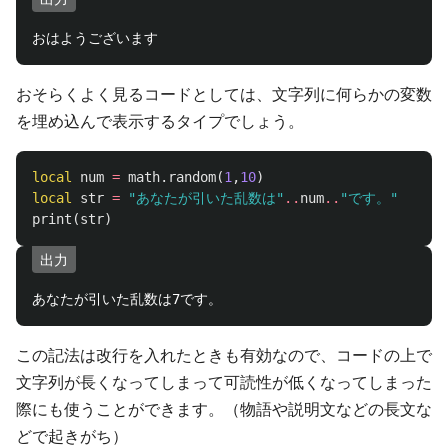
おそらくよく見るコードとしては、文字列に何らかの変数
を埋め込んで表示するタイプでしょう。
local
num
=
math.random
(
1
,
10
)
local
str
=
"あなたが引いた乱数は"
..
num
..
"です。"
print
(
str
)
出力
この記法は改行を入れたときも有効なので、コードの上で
文字列が長くなってしまって可読性が低くなってしまった
際にも使うことができます。（物語や説明文などの長文な
どで起きがち）