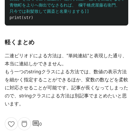
青物町を上りへ御出でなさるれば、 欄干橋虎屋藤右衛門、

只今では剃髪致して圓斎と名乗りまする]]
print
(
str
)
軽くまとめ
二連ピリオドによる方法は、"単純連結"と表現した通り、
本当に連結しかできません。
もう一つのstringクラスによる方法では、数値の表示方法
を細かく指定することができるほか、変数の数などを柔軟
に対応させることが可能です。記事が長くなってしまった
ので、stringクラスによる方法は別記事でまとめたいと思
います。
comment
0