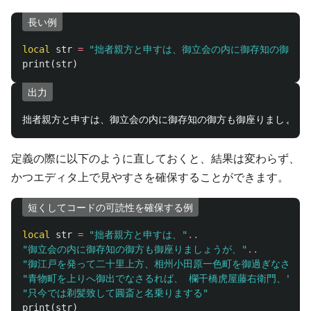
長い例
local
str
=
"拙者親方と申すは、御立会の内に御存知の御方も
print
(
str
)
出力
定義の際に以下のように直しておくと、結果は変わらず、
かつエディタ上で見やすさを確保することができます。
短くしてコードの可読性を確保する例
local
str
=
"拙者親方と申すは、"
..
"御立会の内に御存知の御方も御座りましょうが、"
..
"御江戸を発って二十里上方、相州小田原一色町を御過ぎなされて
"青物町を上りへ御出でなさるれば、 欄干橋虎屋藤右衛門、"
..
"只今では剃髪致して圓斎と名乗りまする"
print
(
str
)