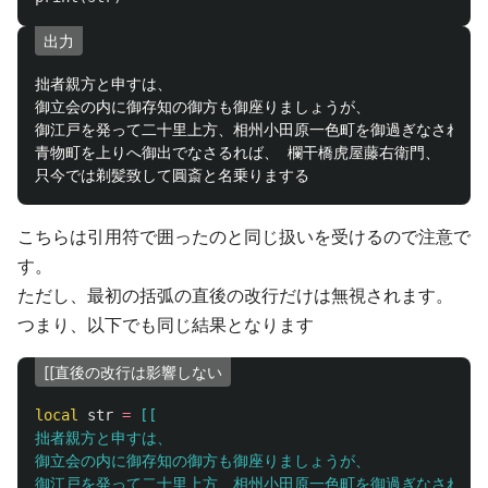
出力
拙者親方と申すは、

御立会の内に御存知の御方も御座りましょうが、

御江戸を発って二十里上方、相州小田原一色町を御過ぎなされて、
青物町を上りへ御出でなさるれば、 欄干橋虎屋藤右衛門、

こちらは引用符で囲ったのと同じ扱いを受けるので注意で
す。
ただし、最初の括弧の直後の改行だけは無視されます。
つまり、以下でも同じ結果となります
[[直後の改行は影響しない
local
str
=
[[

拙者親方と申すは、

御立会の内に御存知の御方も御座りましょうが、

御江戸を発って二十里上方、相州小田原一色町を御過ぎなされて、