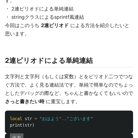
す。
・ 2連ピリオドによる単純連結
・ stringクラスによるsprintf風連結
今回はこのうち
2連ピリオド
による方法を紹介したいと
思います。
2連ピリオドによる単純連結
文字列と文字列（もしくは変数）とをピリオド二つでつな
ぐ方法で、よく見る連結法です。単純で簡単なのでちょっ
としたデバッグの際など、ちゃんと書かなくてもいいので
さっと書きたい時
に重宝します。
local
str
=
"おはよう"
..
"ございます"
print
(
str
)
出力