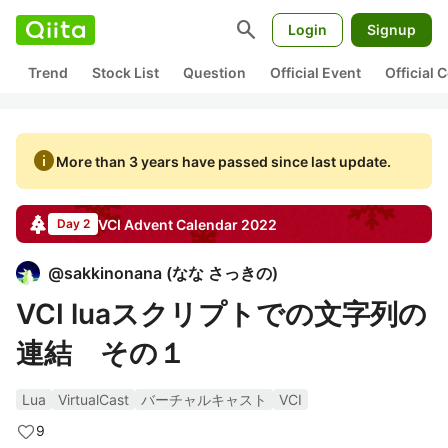
search
Login
Signup
Trend
Stock List
Question
Official Event
Official
info
More than 3 years have passed since last update.
VCI
Advent Calendar
2022
Day 2
@
sakkinonana
(
なな さっきの
)
VCI luaスクリプトでの文字列の
連結 その１
Lua
VirtualCast
バーチャルキャスト
VCI
9