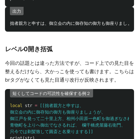
出力
レベル0開き括弧
今回の話題とは違った方法ですが、コード上での見た目を
整えるだけなら、大かっこを使っても書けます。こちらは
brタグがなくても見た目通り改行が反映されます。
短くしてコードの可読性を確保する例２
local
str
=
[[拙者親方と申すは、

御立会の内に御存知の御方も御座りましょうが、

御江戸を発って二十里上方、相州小田原一色町を御過ぎなされて、
青物町を上りへ御出でなさるれば、 欄干橋虎屋藤右衛門、

只今では剃髪致して圓斎と名乗りまする]]
print
(
str
)