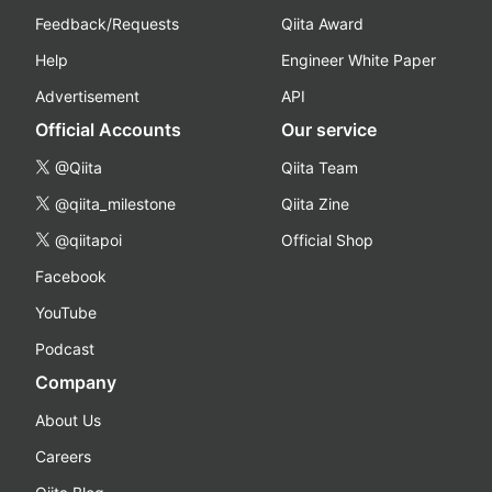
Feedback/Requests
Qiita Award
Help
Engineer White Paper
Advertisement
API
Official Accounts
Our service
@Qiita
Qiita Team
@qiita_milestone
Qiita Zine
@qiitapoi
Official Shop
Facebook
YouTube
Podcast
Company
About Us
Careers