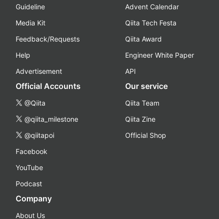
Guideline
Advent Calendar
Media Kit
Qiita Tech Festa
Feedback/Requests
Qiita Award
Help
Engineer White Paper
Advertisement
API
Official Accounts
Our service
@Qiita
Qiita Team
@qiita_milestone
Qiita Zine
@qiitapoi
Official Shop
Facebook
YouTube
Podcast
Company
About Us