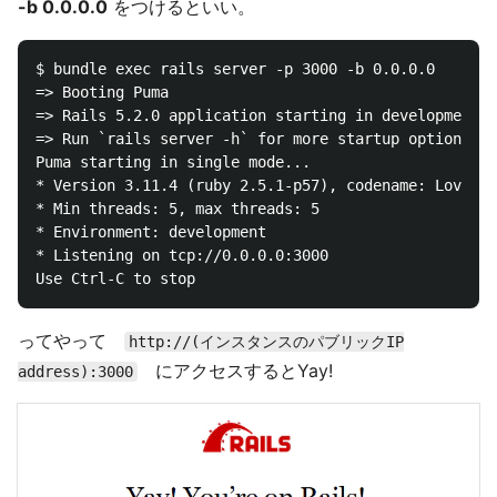
-b 0.0.0.0
をつけるといい。
$ bundle exec rails server -p 3000 -b 0.0.0.0

=> Booting Puma

=> Rails 5.2.0 application starting in development 

=> Run `rails server -h` for more startup options

Puma starting in single mode...

* Version 3.11.4 (ruby 2.5.1-p57), codename: Love So
* Min threads: 5, max threads: 5

* Environment: development

* Listening on tcp://0.0.0.0:3000

ってやって
http://(インスタンスのパブリックIP
にアクセスするとYay!
address):3000