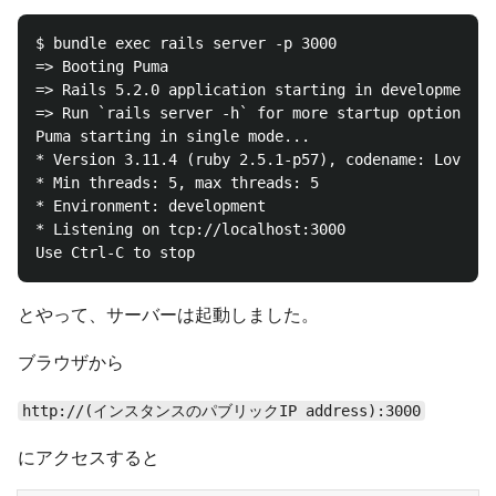
$ bundle exec rails server -p 3000

=> Booting Puma

=> Rails 5.2.0 application starting in development 

=> Run `rails server -h` for more startup options

Puma starting in single mode...

* Version 3.11.4 (ruby 2.5.1-p57), codename: Love So
* Min threads: 5, max threads: 5

* Environment: development

* Listening on tcp://localhost:3000

とやって、サーバーは起動しました。
ブラウザから
http://(インスタンスのパブリックIP address):3000
にアクセスすると