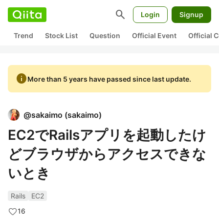
search
Login
Signup
Trend
Stock List
Question
Official Event
Official
info
More than 5 years have passed since last update.
@
sakaimo
(
sakaimo
)
EC2でRailsアプリを起動したけ
どブラウザからアクセスできな
いとき
Rails
EC2
16