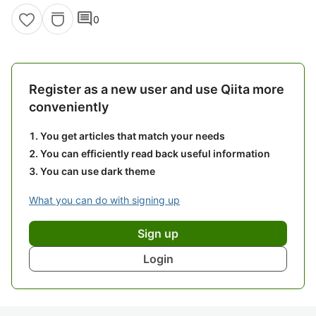
comment
0
Register as a new user and use Qiita more
conveniently
You get articles that match your needs
You can efficiently read back useful information
You can use dark theme
What you can do with signing up
Sign up
Login