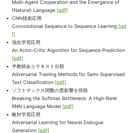
Multi-Agent Cooperation and the Emergence of
(Natural) Language
[pdf]
CNN技術応用
Convolutional Sequence to Sequence Learning
[pd
f]
強化学習応用
An Actor-Critic Algorithm for Sequence Prediction
[pdf]
半教師ありテキスト分類
Adversarial Training Methods for Semi-Supervised
Text Classification
[pdf]
ソフトマックス関数の悪影響を排除
Breaking the Softmax Bottleneck: A High-Rank
RNN Language Model
[pdf]
敵対学習応用
Adversarial Learning for Neural Dialogue
Generation
[pdf]