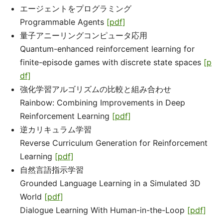
エージェントをプログラミング
Programmable Agents
[pdf]
量子アニーリングコンピュータ応用
Quantum-enhanced reinforcement learning for
finite-episode games with discrete state spaces
[p
df]
強化学習アルゴリズムの比較と組み合わせ
Rainbow: Combining Improvements in Deep
Reinforcement Learning
[pdf]
逆カリキュラム学習
Reverse Curriculum Generation for Reinforcement
Learning
[pdf]
自然言語指示学習
Grounded Language Learning in a Simulated 3D
World
[pdf]
Dialogue Learning With Human-in-the-Loop
[pdf]