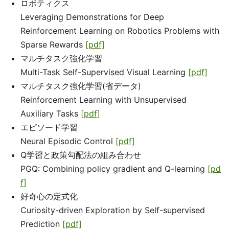
ロボティクス
Leveraging Demonstrations for Deep
Reinforcement Learning on Robotics Problems with
Sparse Rewards
[pdf]
マルチタスク強化学習
Multi-Task Self-Supervised Visual Learning
[pdf]
マルチタスク強化学習(省データ)
Reinforcement Learning with Unsupervised
Auxiliary Tasks
[pdf]
エピソード学習
Neural Episodic Control
[pdf]
Q学習と政策勾配法の組み合わせ
PGQ: Combining policy gradient and Q-learning
[pd
f]
好奇心の定式化
Curiosity-driven Exploration by Self-supervised
Prediction
[pdf]