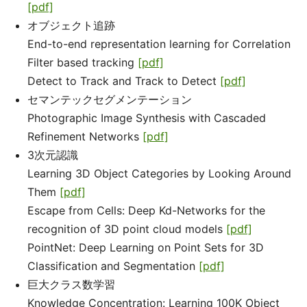
[pdf]
オブジェクト追跡
End-to-end representation learning for Correlation
Filter based tracking
[pdf]
Detect to Track and Track to Detect
[pdf]
セマンテックセグメンテーション
Photographic Image Synthesis with Cascaded
Refinement Networks
[pdf]
3次元認識
Learning 3D Object Categories by Looking Around
Them
[pdf]
Escape from Cells: Deep Kd-Networks for the
recognition of 3D point cloud models
[pdf]
PointNet: Deep Learning on Point Sets for 3D
Classification and Segmentation
[pdf]
巨大クラス数学習
Knowledge Concentration: Learning 100K Object