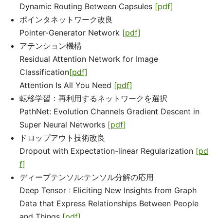
Dynamic Routing Between Capsules
[pdf]
ポインタネットワーク改良
Pointer-Generator Network
[pdf]
アテンション機構
Residual Attention Network for Image
Classification
[pdf]
Attention Is All You Need
[pdf]
転移学習：再利用するネットワークを選択
PathNet: Evolution Channels Gradient Descent in
Super Neural Networks
[pdf]
ドロップアウト技術改良
Dropout with Expectation-linear Regularization
[pd
f]
ディープテンソル:テンソル分解の応用
Deep Tensor : Eliciting New Insights from Graph
Data that Express Relationships Between People
and Things
[pdf]