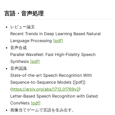
言語・音声処理
レビュー論文
Recent Trends in Deep Learning Based Natural
Language Processing
[pdf]
音声合成
Parallel WaveNet: Fast High-Fidelity Speech
Synthesis
[pdf]
音声認識
State-of-the-art Speech Recognition With
Sequence-to-Sequence Models [[pdf]]
(
https://arxiv.org/abs/1712.01769v2
)
Letter-Based Speech Recognition with Gated
ConvNets
[pdf]
画像当てゲームで言語を生み出す。