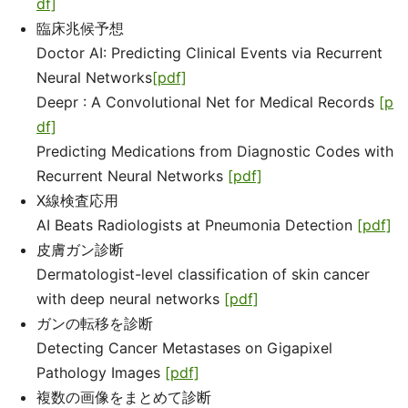
df]
臨床兆候予想
Doctor AI: Predicting Clinical Events via Recurrent
Neural Networks
[pdf]
Deepr : A Convolutional Net for Medical Records
[p
df]
Predicting Medications from Diagnostic Codes with
Recurrent Neural Networks
[pdf]
X線検査応用
AI Beats Radiologists at Pneumonia Detection
[pdf]
皮膚ガン診断
Dermatologist-level classification of skin cancer
with deep neural networks
[pdf]
ガンの転移を診断
Detecting Cancer Metastases on Gigapixel
Pathology Images
[pdf]
複数の画像をまとめて診断