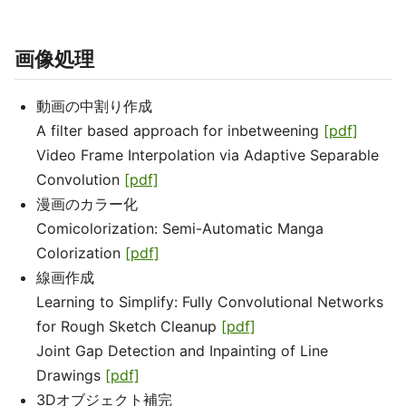
画像処理
動画の中割り作成
A filter based approach for inbetweening
[pdf]
Video Frame Interpolation via Adaptive Separable
Convolution
[pdf]
漫画のカラー化
Comicolorization: Semi-Automatic Manga
Colorization
[pdf]
線画作成
Learning to Simplify: Fully Convolutional Networks
for Rough Sketch Cleanup
[pdf]
Joint Gap Detection and Inpainting of Line
Drawings
[pdf]
3Dオブジェクト補完