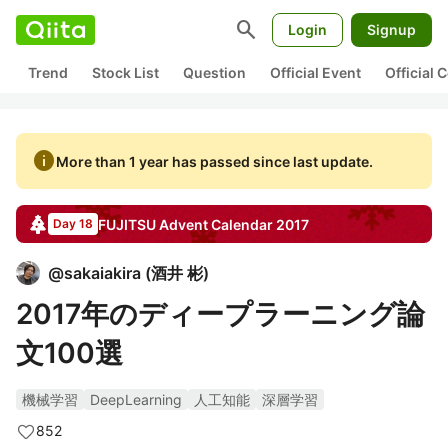
search
Login
Signup
Trend
Stock List
Question
Official Event
Official
info
More than 1 year has passed since last update.
FUJITSU
Advent Calendar
2017
Day 18
@
sakaiakira
(
酒井 彬
)
2017年のディープラーニング論
文100選
機械学習
DeepLearning
人工知能
深層学習
852