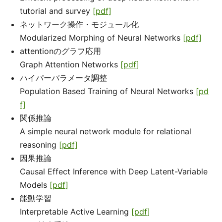
tutorial and survey
[pdf]
ネットワーク操作・モジュール化
Modularized Morphing of Neural Networks
[pdf]
attentionのグラフ応用
Graph Attention Networks
[pdf]
ハイパーパラメータ調整
Population Based Training of Neural Networks
[pd
f]
関係推論
A simple neural network module for relational
reasoning
[pdf]
因果推論
Causal Effect Inference with Deep Latent-Variable
Models
[pdf]
能動学習
Interpretable Active Learning
[pdf]