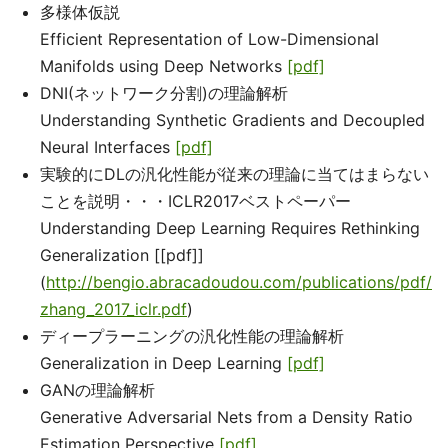
多様体仮説
Efficient Representation of Low-Dimensional
Manifolds using Deep Networks
[pdf]
DNI(ネットワーク分割)の理論解析
Understanding Synthetic Gradients and Decoupled
Neural Interfaces
[pdf]
実験的にDLの汎化性能が従来の理論に当てはまらない
ことを説明・・・ICLR2017ベストペーパー
Understanding Deep Learning Requires Rethinking
Generalization [[pdf]]
(
http://bengio.abracadoudou.com/publications/pdf/
zhang_2017_iclr.pdf
)
ディープラーニングの汎化性能の理論解析
Generalization in Deep Learning
[pdf]
GANの理論解析
Generative Adversarial Nets from a Density Ratio
Estimation Perspective
[pdf]