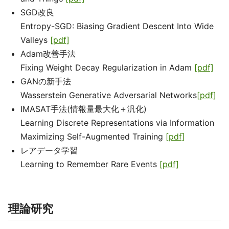
SGD改良
Entropy-SGD: Biasing Gradient Descent Into Wide
Valleys
[pdf]
Adam改善手法
Fixing Weight Decay Regularization in Adam
[pdf]
GANの新手法
Wasserstein Generative Adversarial Networks
[pdf]
IMASAT手法(情報量最大化＋汎化)
Learning Discrete Representations via Information
Maximizing Self-Augmented Training
[pdf]
レアデータ学習
Learning to Remember Rare Events
[pdf]
理論研究