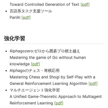
Toward Controlled Generation of Text
[pdf]
言語系タスク支援ツール
ParlAI
[pdf]
強化学習
Alphagozero:ゼロから囲碁プロ棋士越え
Mastering the game of Go without human
knowledge
[pdf]
Alphagoのチェス・将棋応用
Mastering Chess and Shogi by Self-Play with a
General Reinforcement Learning Algorithm
[pdf]
マルチエージェント強化学習
A Unified Game-Theoretic Approach to Multiagent
Reinforcement Learning
[pdf]