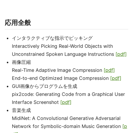
応用全般
インタラクティブな指示でピッキング
Interactively Picking Real-World Objects with
Unconstrained Spoken Language Instructions
[pdf]
画像圧縮
Real-Time Adaptive Image Compression
[pdf]
End-to-end Optimized Image Compression
[pdf]
GUI画像からプログラムを生成
pix2code: Generating Code from a Graphical User
Interface Screenshot
[pdf]
音楽生成
MidiNet: A Convolutional Generative Adversarial
Network for Symbolic-domain Music Generation
[p