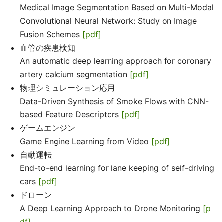
Medical Image Segmentation Based on Multi-Modal
Convolutional Neural Network: Study on Image
Fusion Schemes
[pdf]
血管の疾患検知
An automatic deep learning approach for coronary
artery calcium segmentation
[pdf]
物理シミュレーション応用
Data-Driven Synthesis of Smoke Flows with CNN-
based Feature Descriptors
[pdf]
ゲームエンジン
Game Engine Learning from Video
[pdf]
自動運転
End-to-end learning for lane keeping of self-driving
cars
[pdf]
ドローン
A Deep Learning Approach to Drone Monitoring
[p
df]