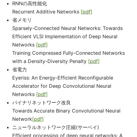
RNNの高性能化
Recurrent Additive Networks
[pdf]
省メモリ
Sparsely-Connected Neural Networks: Towards
Efficient VLSI Implementation of Deep Neural
Networks
[pdf]
Training Compressed Fully-Connected Networks
with a Density-Diversity Penalty
[pdf]
省電力
Eyeriss: An Energy-Efficient Reconfigurable
Accelerator for Deep Convolutional Neural
Networks
[pdf]
バイナリネットワーク改良
Towards Accurate Binary Convolutional Neural
Network
[pdf]
ニューラルネットワーク圧縮(サーベイ)
Efficient processing of deep neural networks: A