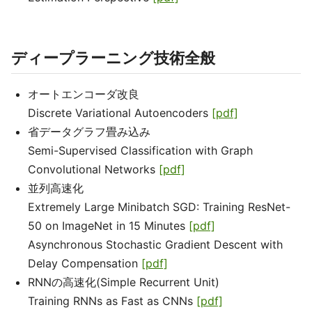
ディープラーニング技術全般
オートエンコーダ改良
Discrete Variational Autoencoders
[pdf]
省データグラフ畳み込み
Semi-Supervised Classification with Graph
Convolutional Networks
[pdf]
並列高速化
Extremely Large Minibatch SGD: Training ResNet-
50 on ImageNet in 15 Minutes
[pdf]
Asynchronous Stochastic Gradient Descent with
Delay Compensation
[pdf]
RNNの高速化(Simple Recurrent Unit)
Training RNNs as Fast as CNNs
[pdf]