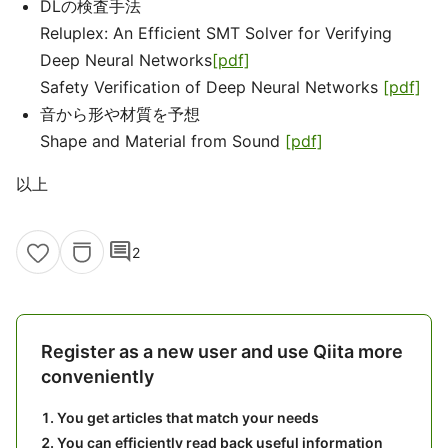
DLの検査手法
Reluplex: An Efficient SMT Solver for Verifying
Deep Neural Networks
[pdf]
Safety Verification of Deep Neural Networks
[pdf]
音から形や材質を予想
Shape and Material from Sound
[pdf]
以上
comment
2
Register as a new user and use Qiita more
conveniently
You get articles that match your needs
You can efficiently read back useful information