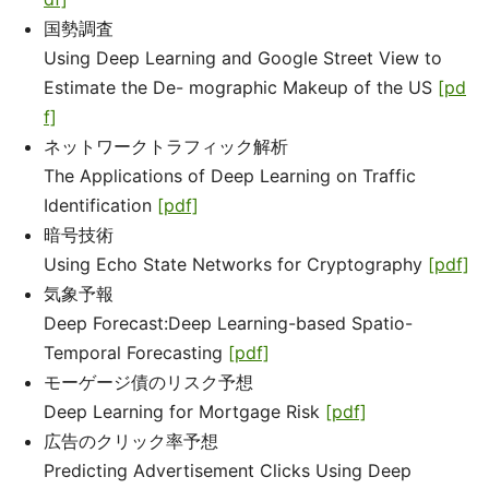
国勢調査
Using Deep Learning and Google Street View to
Estimate the De- mographic Makeup of the US
[pd
f]
ネットワークトラフィック解析
The Applications of Deep Learning on Traffic
Identification
[pdf]
暗号技術
Using Echo State Networks for Cryptography
[pdf]
気象予報
Deep Forecast:Deep Learning-based Spatio-
Temporal Forecasting
[pdf]
モーゲージ債のリスク予想
Deep Learning for Mortgage Risk
[pdf]
広告のクリック率予想
Predicting Advertisement Clicks Using Deep