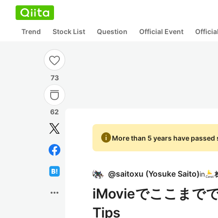
Trend
Stock List
Question
Official Event
Offici
73
62
info
More than 5 years have passed s
@
saitoxu
(
Yosuke Saito
)
in
iMovieでここま
more_horiz
Tips