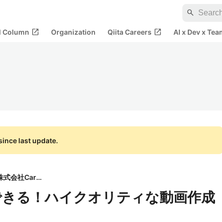
search
open_in_new
open_in_new
al Column
Organization
Qiita Careers
AI x Dev x Tea
ince last update.
株式会社Carat
でできる！ハイクオリティな動画作成