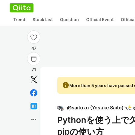
Trend
Stock List
Question
Official Event
Offici
47
71
info
More than 5 years have passed s
@
saitoxu
(
Yosuke Saito
)
in
Pythonを使う
more_horiz
pipの使い方