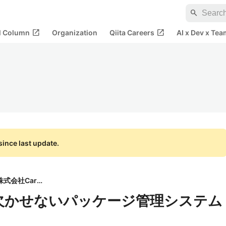
search
open_in_new
open_in_new
al Column
Organization
Qiita Careers
AI x Dev x Tea
ince last update.
株式会社Carat
上で欠かせないパッケージ管理システム