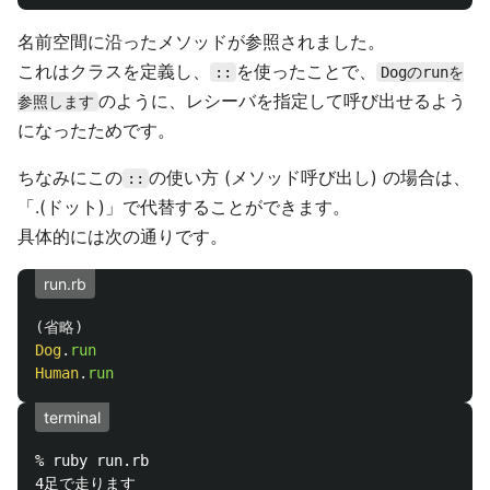
名前空間に沿ったメソッドが参照されました。
これはクラスを定義し、
を使ったことで、
::
Dogのrunを
のように、レシーバを指定して呼び出せるよう
参照します
になったためです。
ちなみにこの
の使い方 (メソッド呼び出し) の場合は、
::
「.(ドット)」で代替することができます。
具体的には次の通りです。
run.rb
(
省略
)
Dog
.
run
Human
.
run
terminal
% ruby run.rb

4足で走ります
