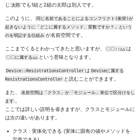
じ
でも1組と2組の太郎は別人です。
太郎
このように、
同じ名前であることによるコンフリクト(衝突)が
起きないように「どこに属するメソッド、変数ですか？」という
が名前空間です。
のを明記する仕組み
ここまでくるとわかってきたと思いますが、
は
〇〇::△△
という意味となります。
〇〇に属する△△
は
Device::ResistrationsController
Deviseに属する
と読むことができます。
ResistrationsController
また、
名前空間は「クラス」か「モジュール」単位で区分けをし
。
ます
ここでは詳しい説明を省きますが、クラスとモジュールに
は次の違いがあります。
クラス : 実体化できる (実体に固有の値やメソッドを
定義できる)