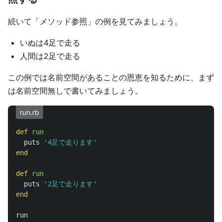
続いて「メソッド参照」の例を見てみましょう。
いぬは4足で走る
人間は2足で走る
この例では名前空間があることの恩恵を知るために、まず
は名前空間無しで書いてみましょう。
run.rb
def
run
puts
'4足で走ります'
end
def
run
puts
'2足で走ります'
end
run