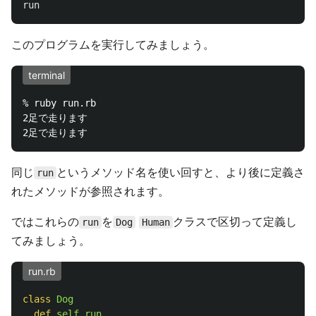
run
このプログラムを実行してみましょう。
terminal
% ruby run.rb

2足で走ります

同じ
というメソッド名を使い回すと、より後に定義さ
run
れたメソッドが参照されます。
ではこれらの
を
クラスで区切って定義し
run
Dog
Human
てみましょう。
run.rb
class
Dog
def
self
.
run