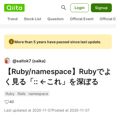
search
Login
Signup
Trend
Stock List
Question
Official Event
Official
info
More than 5 years have passed since last update.
@
saitok7
(
saika
)
【Ruby/namespace】Rubyでよ
く見る「:: ←これ」を深ぼる
Ruby
Rails
namespace
40
Last updated at
2020-11-07
Posted at
2020-11-07