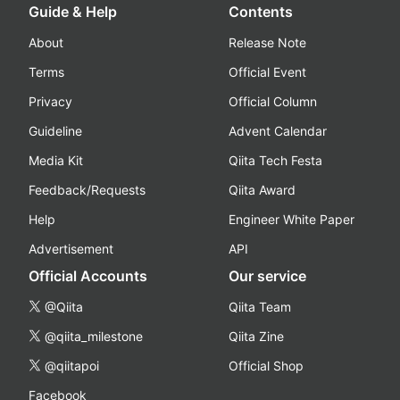
Guide & Help
Contents
About
Release Note
Terms
Official Event
Privacy
Official Column
Guideline
Advent Calendar
Media Kit
Qiita Tech Festa
Feedback/Requests
Qiita Award
Help
Engineer White Paper
Advertisement
API
Official Accounts
Our service
@Qiita
Qiita Team
@qiita_milestone
Qiita Zine
@qiitapoi
Official Shop
Facebook