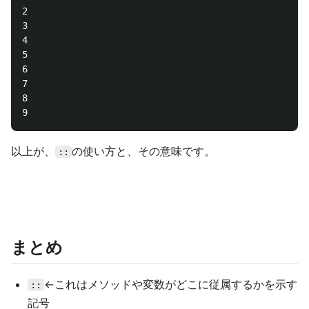
2

3

4

5

6

7

8

以上が、
の使い方と、その意味です。
::
まとめ
←これはメソッドや変数がどこに従属するかを示す
::
記号