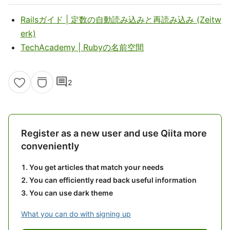
Railsガイド | 定数の自動読み込みと再読み込み (Zeitw
erk)
TechAcademy | Rubyの名前空間
comment
2
Register as a new user and use Qiita more
conveniently
You get articles that match your needs
You can efficiently read back useful information
You can use dark theme
What you can do with signing up