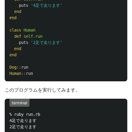
puts
'4足で走ります'
end
end
class
Human
def
self
.
run
puts
'2足で走ります'
end
end
Dog
::
run
Human
::
run
このプログラムを実行してみます。
terminal
% ruby run.rb

4足で走ります
