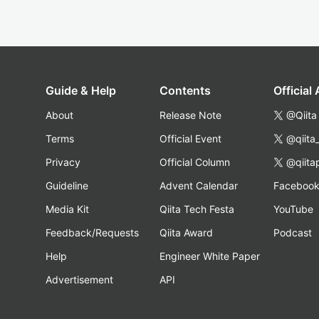
Guide & Help
Contents
Official
About
Release Note
@Qiita
Terms
Official Event
@qiita
Privacy
Official Column
@qiita
Guideline
Advent Calendar
Faceboo
Media Kit
Qiita Tech Festa
YouTube
Feedback/Requests
Qiita Award
Podcast
Help
Engineer White Paper
Advertisement
API