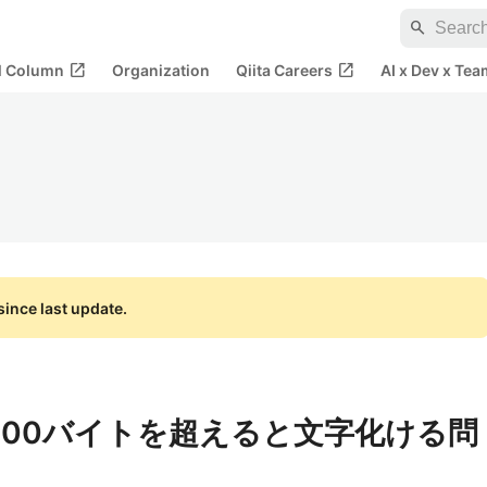
search
open_in_new
open_in_new
al Column
Organization
Qiita Careers
AI x Dev x Tea
ince last update.
000バイトを超えると文字化ける問