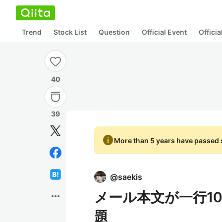
Trend
Stock List
Question
Official Event
Offici
40
39
info
More than 5 years have passed s
@
saekis
メール本文が一行1
more_horiz
題