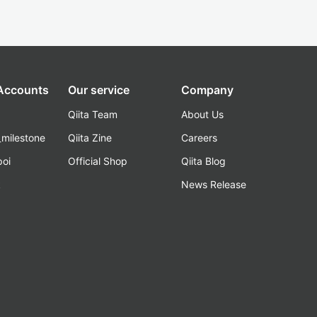
 Accounts
Our service
Company
Qiita Team
About Us
_milestone
Qiita Zine
Careers
poi
Official Shop
Qiita Blog
k
News Release