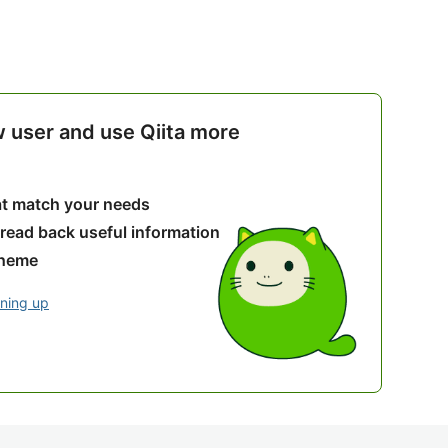
w user and use Qiita more
hat match your needs
 read back useful information
theme
gning up