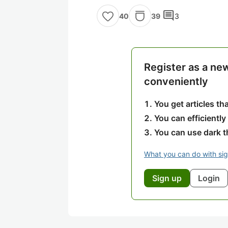
comment
39
3
40
Register as a ne
conveniently
You get articles t
You can efficiently
You can use dark 
What you can do with si
Sign up
Login