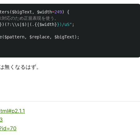
ters
(
$bigText
,
$width
=
249
)
{
バイト未対応のため正規表現を使う。
})(?:\\s|$)|(.{{$width}
}
)/uS"
;
e
(
$pattern
,
$replace
,
$bigText
);
は無くなるはず。
tml#p2.1.1
43
p?id=70