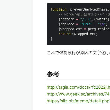
function
_preventGarbledCharac
// wordwrap()はマルチ
$pattern
=
"/(.
{
1,{$width}
$replace
=
'$1$2'
.
"
\n
"
;
$wrappedText
=
preg_replac
return
$wrappedText
;
}
これで強制改行が原因の文字化け
参考
http://srgia.com/docs/rfc2822j.h
http://www.geek.sc/archives/7
https://siiz.biz/memo/detail.ph