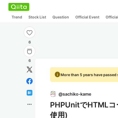
Trend
Stock List
Question
Official Event
Offici
6
6
info
More than 5 years have passed s
@
sachiko-kame
PHPUnitでHTM
more_horiz
使用)