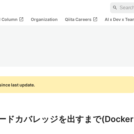
search
open_in_new
open_in_new
al Column
Organization
Qiita Careers
AI x Dev x Tea
ince last update.
Lコードカバレッジを出すまで(Docker