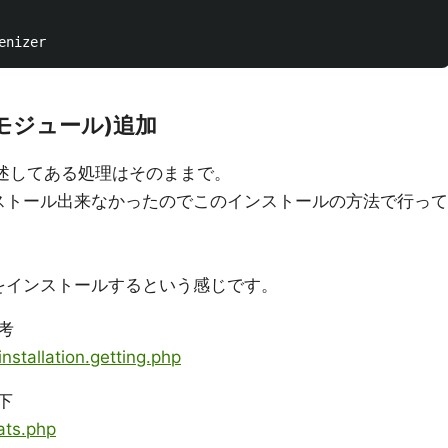
拡張モジュール)追加
でに記述してある処理はそのままで。
インストール出来なかったのでこのインストールの方法で行って
ugをインストールするという感じです。
考
nstallation.getting.php
下
ats.php