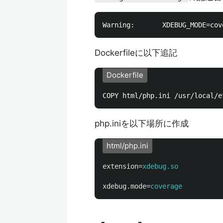
Dockerfileに以下追記
Dockerfile
php.iniを以下場所に作成
html/php.ini
extension
=
xdebug.so
xdebug.mode
=
coverage