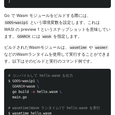
}
Go で Wasm モジュールをビルドする際には、
という環境変数を設定します。これは
GOOS=wasip1
WASI の preview 1 というスナップショットを意味してい
ます。
には
を指定します。
GOARCH
wasm
ビルドされたWasmモジュールは、
や
wasmtime
wasmer
などのWasmランタイムを使用して実行することができま
す。以下はそのビルドと実行のコマンド例です。
# コンパイルして hello.wasm を出力
$ GOOS
=
wasip1 
\
GOARCH
=
wasm 
\
  go build 
-o
 hello.wasm 
\
  main.go

# wasmtime(Wasm ランタイム)で hello.wasm を実行
$ 
wasmtime hello.wasm
