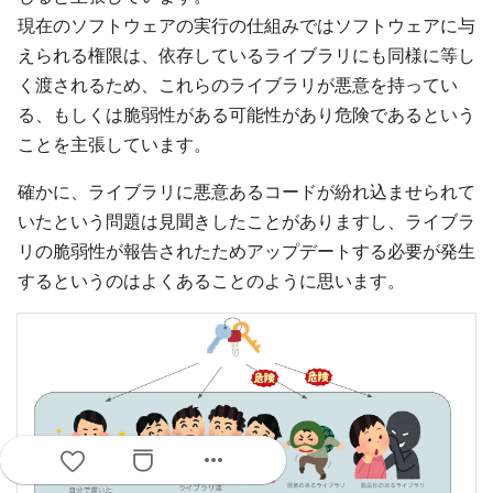
現在のソフトウェアの実行の仕組みではソフトウェアに与
えられる権限は、依存しているライブラリにも同様に等し
く渡されるため、これらのライブラリが悪意を持ってい
る、もしくは脆弱性がある可能性があり危険であるという
ことを主張しています。
確かに、ライブラリに悪意あるコードが紛れ込ませられて
いたという問題は見聞きしたことがありますし、ライブラ
リの脆弱性が報告されたためアップデートする必要が発生
するというのはよくあることのように思います。
more_horiz