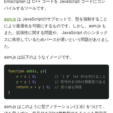
Emscripten は C++ コードを JavaScript コードにコン
パイルするツールです。
asm.js
は JavaScriptのサブセットで、型を強制すること
により最適化を可能にするものです。しかし、asm.js も
また、拡張性に関する問題や、 JavaScript のシンタック
スに依存しているためパースが遅いという問題がありまし
た。
asm.js は以下のようなイメージです。
function
add
(
x
,
y
){
x
=
x
|
0
;
// `| 0` (or 0)を付けること
y
=
y
|
0
;
// 符号付き32bit整数型である
return
x
+
y
|
0
;
// 戻り値も同様
}
asm.js はこのように型アノテーション(
) をつけて、
| 0