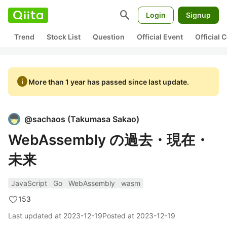
search
Login
Signup
Trend
Stock List
Question
Official Event
Official
info
More than 1 year has passed since last update.
@
sachaos
(
Takumasa Sakao
)
WebAssembly の過去・現在・
未来
JavaScript
Go
WebAssembly
wasm
153
Last updated at
2023-12-19
Posted at
2023-12-19