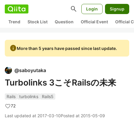
search
Login
Signup
Trend
Stock List
Question
Official Event
Official
info
More than 5 years have passed since last update.
@
saboyutaka
Turbolinks 3こそRailsの未来
Rails
turbolinks
Rails5
72
Last updated at
2017-03-10
Posted at
2015-05-09