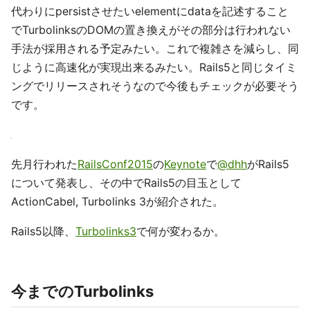
代わりにpersistさせたいelementにdataを記述すること
でTurbolinksのDOMの置き換えがその部分は行われない
手法が採用される予定みたい。これで複雑さを減らし、同
じように高速化が実現出来るみたい。Rails5と同じタイミ
ングでリリースされそうなので今後もチェックが必要そう
です。
先月行われた
RailsConf2015
の
Keynote
で
@dhh
がRails5
について発表し、その中でRails5の目玉として
ActionCabel, Turbolinks 3が紹介された。
Rails5以降、
Turbolinks3
で何が変わるか。
今までのTurbolinks