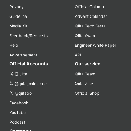
Privacy
Official Column
Guideline
Advent Calendar
Media Kit
Qiita Tech Festa
Feedback/Requests
Qiita Award
Help
Engineer White Paper
Advertisement
API
Official Accounts
Our service
@Qiita
Qiita Team
@qiita_milestone
Qiita Zine
@qiitapoi
Official Shop
Facebook
YouTube
Podcast
Company