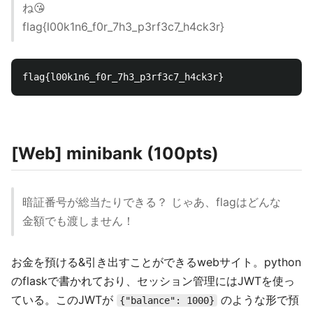
ね😘
flag{l00k1n6_f0r_7h3_p3rf3c7_h4ck3r}
[Web] minibank (100pts)
暗証番号が総当たりできる？ じゃあ、flagはどんな
金額でも渡しません！
お金を預ける&引き出すことができるwebサイト。python
のflaskで書かれており、セッション管理にはJWTを使っ
ている。このJWTが
のような形で預
{"balance": 1000}