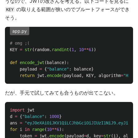
うなので、JWTの改ざんを考える。以下コードを見るに
の取りえる範囲が狭いのでブルートフォースができ
KEY
そう。
app.py
KEY
=
str
(
random
.
randint
(
1
,
10
**
6
))
def
encode_jwt
(
balance
):
payload
=
{
"
balance
"
:
balance
}
return
jwt
.
encode
(
payload
,
KEY
,
algorithm
=
"
HS256
だが、手元で試してみても合うものが出てこない。
import
jwt
d
=
{
"
balance
"
:
1000
}
ans
=
"
eyJ0eXAiOiJKV1QiLCJhbGciOiJIUzI1NiJ9.eyJiYWxh
for
i
in
range
(
10
**
6
):
token
=
jwt
.
encode
(
payload
=
d
,
key
=
str
(
i
),
algori