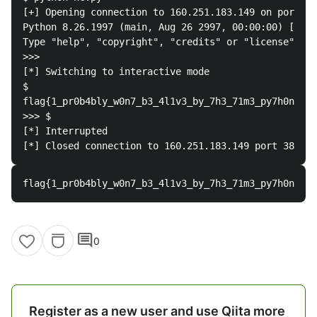
[+] Opening connection to 160.251.183.149 on port 38
Python 8.26.1997 (main, Aug 26 2997, 00:00:00) [Sato
Type "help", "copyright", "credits" or "license" for
>>> 

[*] Switching to interactive mode

$ 

flag{1_pr0b4bly_w0n7_b3_4l1v3_by_7h3_71m3_py7h0n_r34
>>> $ 

[*] Interrupted

comment
0
Register as a new user and use Qiita more