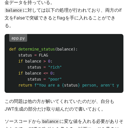
金データを持っている。
に対しては以下の処理が行われており、両方のif
balance
文をFalseで突破できるとflagを手に入れることができ
る。
app.py
def
determine_status
(
balance
):
status
=
FLAG
if
balance
>
0
:
status
=
"
rich
"
if
balance
<=
0
:
status
=
"
poor
"
return
f
"
You are a 
{
status
}
 person, aren
'
t you?
"
この問題は他の方が解いてくれていたのだが、自分も
JWT生成の部分だけ取り組んだので書いておく。
ソースコードから
に変な値を入れる必要がありそ
balance