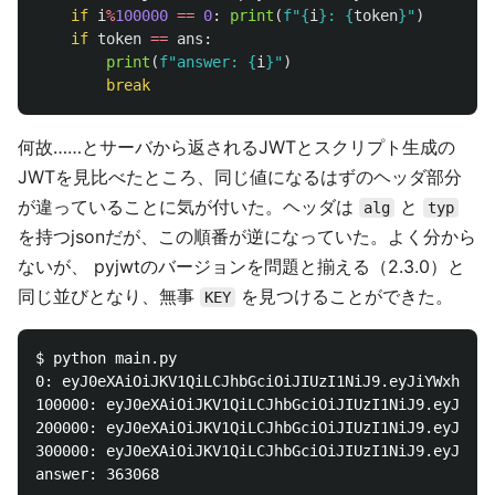
if
i
%
100000
==
0
:
print
(
f
"
{
i
}
: 
{
token
}
"
)
if
token
==
ans
:
print
(
f
"
answer: 
{
i
}
"
)
break
何故……とサーバから返されるJWTとスクリプト生成の
JWTを見比べたところ、同じ値になるはずのヘッダ部分
が違っていることに気が付いた。ヘッダは
と
alg
typ
を持つjsonだが、この順番が逆になっていた。よく分から
ないが、 pyjwtのバージョンを問題と揃える（2.3.0）と
同じ並びとなり、無事
を見つけることができた。
KEY
$ python main.py

0: eyJ0eXAiOiJKV1QiLCJhbGciOiJIUzI1NiJ9.eyJiYWxhbmNl
100000: eyJ0eXAiOiJKV1QiLCJhbGciOiJIUzI1NiJ9.eyJiYWx
200000: eyJ0eXAiOiJKV1QiLCJhbGciOiJIUzI1NiJ9.eyJiYWx
300000: eyJ0eXAiOiJKV1QiLCJhbGciOiJIUzI1NiJ9.eyJiYWx