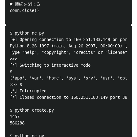
# 接続を閉じる

conn.close()

$ python nc.py  

[+] Opening connection to 160.251.183.149 on port 38
Python 8.26.1997 (main, Aug 26 2997, 00:00:00) [Sato
Type "help", "copyright", "credits" or "license" for
>>> 

[*] Switching to interactive mode

$ 

['app', 'var', 'home', 'sys', 'srv', 'usr', 'opt', '
>>> $ 

[*] Interrupted

[*] Closed connection to 160.251.183.149 port 3838

$ python create.py

1457

566288

$ python nc.py  
