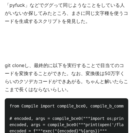
「pyfuck」などでググって同じようなことをしている人
がいないか探してみたところ、まさに同じ文字種を使うコ
ードを生成するスクリプトを発見した。
git cloneし、最終的に以下を実行することで目当てのコ
ードを変換することができた。なお、変換後は50万字く
らいのクソデカコードができあがる。ちゃんと解いたらこ
こまで長くはならないらしい。
from Compile import compile_bce0, compile_b_comma, c
# encoded, args = compile_bce0("""import os;print(
encoded, args = compile_bce0("""print(open('/flag-3
encoded = f"""exec("{encoded}"%{args})"""
