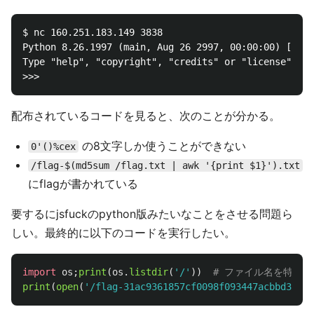
$ nc 160.251.183.149 3838

Python 8.26.1997 (main, Aug 26 2997, 00:00:00) [Sato
Type "help", "copyright", "credits" or "license" for
配布されているコードを見ると、次のことが分かる。
の8文字しか使うことができない
0'()%cex
/flag-$(md5sum /flag.txt | awk '{print $1}').txt
にflagが書かれている
要するにjsfuckのpython版みたいなことをさせる問題ら
しい。最終的に以下のコードを実行したい。
import
os
;
print
(
os
.
listdir
(
'
/
'
))
print
(
open
(
'
/flag-31ac9361857cf0098f093447acbbd315.t