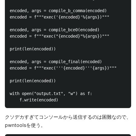
encoded, args = compile_b_comma(encoded)

encoded = f"""exec('{encoded}'%{args})"""

encoded, args = compile_bce0(encoded)

encoded = f"""exec("{encoded}"%{args})"""

print(len(encoded))

encoded, args = compile_final(encoded)

encoded = f"""exec('''{encoded}'''{args})"""

print(len(encoded))

with open("output.txt", "w") as f:

クソデカすぎてコンソールから送信するのは困難なので、
pwntoolsを使う。