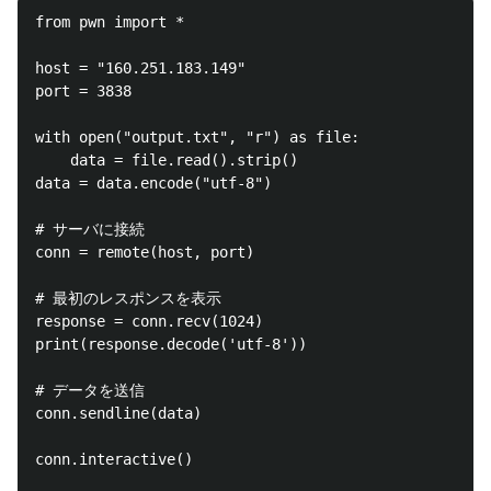
from pwn import *

host = "160.251.183.149"

port = 3838

with open("output.txt", "r") as file:

    data = file.read().strip()

data = data.encode("utf-8")

# サーバに接続

conn = remote(host, port)

# 最初のレスポンスを表示

response = conn.recv(1024)

print(response.decode('utf-8'))

# データを送信

conn.sendline(data)

conn.interactive()
