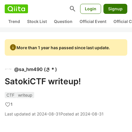
search
Login
Signup
Trend
Stock List
Question
Official Event
Official
info
More than 1 year has passed since last update.
@
sa_hm490
(
さ＊
)
SatokiCTF writeup!
CTF
writeup
1
Last updated at
2024-08-31
Posted at
2024-08-31