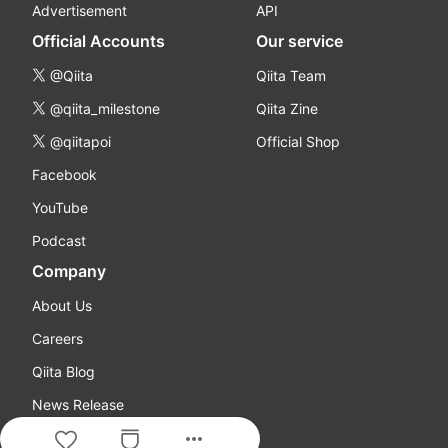
Advertisement
API
Official Accounts
Our service
@Qiita
Qiita Team
@qiita_milestone
Qiita Zine
@qiitapoi
Official Shop
Facebook
YouTube
Podcast
Company
About Us
Careers
Qiita Blog
News Release
more_horiz