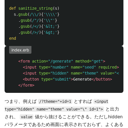
def
sanitize_string
(
s
)
s
.
gsub
(
/\\/
){
'\\\\'
}
.
gsub
(
/"/
){
'\\"'
}
.
gsub
(
/</
){
'&lt;'
}
.
gsub
(
/>/
){
'&gt;'
}
end
index.erb
<form
action=
"/generate"
method=
"get"
>
<input
type=
"number"
name=
"seed"
required
>
<input
type=
"hidden"
name=
"theme"
value=
"<%= @
<button
type=
"submit"
>
Generate
</button>
</form>
つまり、例えば
とすれば
/?theme="+id=1
<input
と出力
type="hidden" name="theme" value="\" id=1">
され、
値から抜けることができる。ただしhidden
value
パラメータであるため画面に表示されておらず、よくある