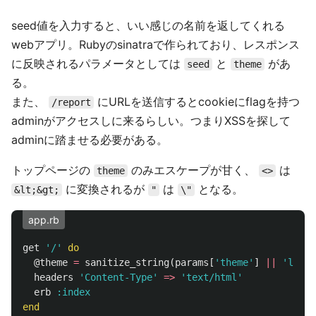
seed値を入力すると、いい感じの名前を返してくれる
webアプリ。Rubyのsinatraで作られており、レスポンス
に反映されるパラメータとしては
と
があ
seed
theme
る。
また、
にURLを送信するとcookieにflagを持つ
/report
adminがアクセスしに来るらしい。つまりXSSを探して
adminに踏ませる必要がある。
トップページの
のみエスケープが甘く、
は
theme
<>
に変換されるが
は
となる。
&lt;&gt;
"
\"
app.rb
get
'/'
do
@theme
=
sanitize_string
(
params
[
'theme'
]
||
'light
headers
'Content-Type'
=>
'text/html'
erb
:index
end