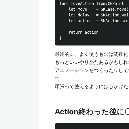
func moveAction(from:CGPoint, 
	let move    = SKEase.move(easeFunction: .CurveTypeLinear, easeType: .EaseTypeIn, time: 0.2, fromPoint: from, toPoint: to)

    let delay   = SKAction.wai
    let action  = SKAction.seq
    return action

最終的に、よく使うものは関数化
もっといいやりかたあるかもしれ
アニメーションをつくったりして
で
頑張って整えるようには心がけた(
Action終わった後