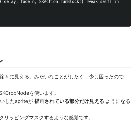
([delay, fadeIn, SKAction.runBlock({ [weak self] in

ン
して、徐々に見える。みたいなことがしたく、少し困ったので
CropNodeを使います。
ていしたspriteが
描画されている部分だけ見える
ようになる
クリッピングマスクするような感覚です。