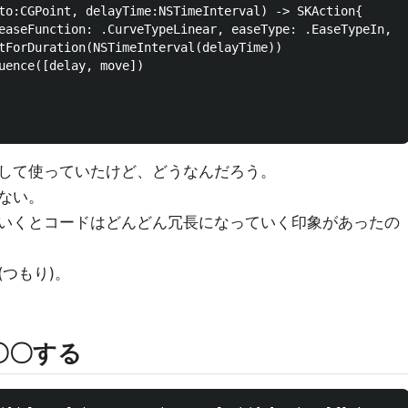
to:CGPoint, delayTime:NSTimeInterval) -> SKAction{

tForDuration(NSTimeInterval(delayTime))

uence([delay, move])

して使っていたけど、どうなんだろう。
ない。
いくとコードはどんどん冗長になっていく印象があったの
つもり)。
に〇〇する