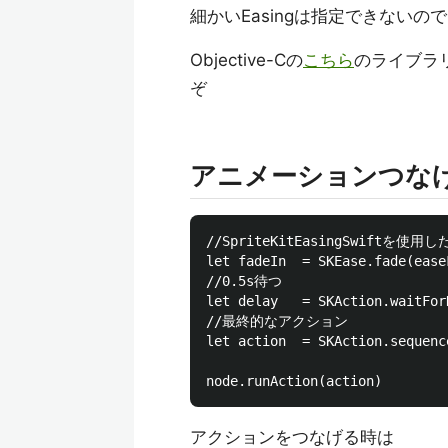
細かいEasingは指定できないの
Objective-Cの
こちら
のライブラリ
ぞ
アニメーションつな
//SpriteKitEasingSwiftを使
let fadeIn  = SKEase.fade(ease
//0.5s待つ

let delay   = SKAction.waitFor
//最終的なアクション

let action  = SKAction.sequenc
アクションをつなげる時は