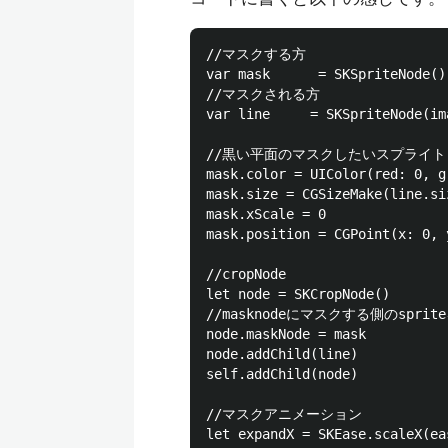
//マスクする方

var mask      = SKSpriteNode()

//マスクされる方

var line     = SKSpriteNode(im
//黒い平面のマスクしたいスプライトと
mask.color = UIColor(red: 0, g
mask.size = CGSizeMake(line.si
mask.xScale = 0

mask.position = CGPoint(x: 0, y
//cropNode

let node = SKCropNode()

//masknodeにマスクする側のspri
node.maskNode = mask

node.addChild(line)

self.addChild(node)

//マスクアニメーション    

let expandX = SKEase.scaleX(ea