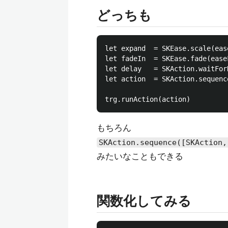
どっちも
let expand  = SKEase.scale(eas
let fadeIn  = SKEase.fade(ease
let delay   = SKAction.waitFor
let action  = SKAction.sequenc
もちろん
SKAction.sequence([SKAction,
みたいなこともできる
関数化してみる