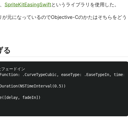
で、
SpriteKitEasingSwift
というライブラリを使用した。
が元になっているのでObjective-Cのかたはそちらをどう
げる
用したフェードイン

Function: .CurveTypeCubic, easeType: .EaseTypeIn, time: 1
Duration(NSTimeInterval(0.5))

e([delay, fadeIn])
