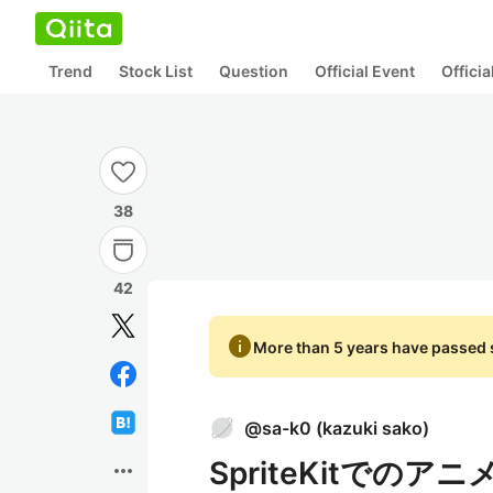
Trend
Stock List
Question
Official Event
Offici
38
42
info
More than 5 years have passed s
@
sa-k0
(
kazuki sako
)
SpriteKitでの
more_horiz