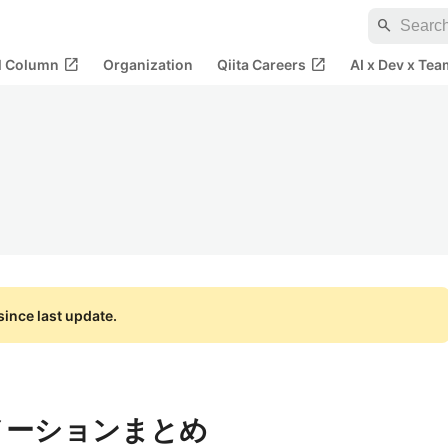
search
open_in_new
open_in_new
al Column
Organization
Qiita Careers
AI x Dev x Tea
ince last update.
アニメーションまとめ