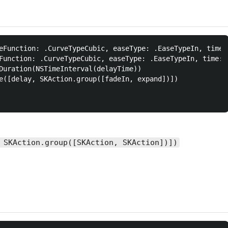
eFunction: .CurveTypeCubic, easeType: .EaseTypeIn, time:
Function: .CurveTypeCubic, easeType: .EaseTypeIn, time: 
Duration(NSTimeInterval(delayTime))

e([delay, SKAction.group([fadeIn, expand])])

 SKAction.group([SKAction, SKAction])])