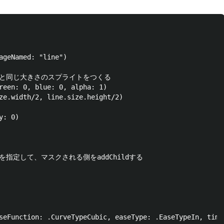
ageNamed: "line")

同じ大きさのスプライトをつくる    

reen: 0, blue: 0, alpha: 1)

ze.width/2, line.size.height/2)

: 0)

teを指定して、マスクされる側をaddChildする

seFunction: .CurveTypeCubic, easeType: .EaseTypeIn, time