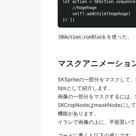
let action = SKAction.sequence
	//hogehoge

	self?.addChild(hogehoge)

を使った。
SKAction.runBlock
マスクアニメーショ
SKSpriteの一部分をマスク
tipsとして紹介します。
画像の一部分をマスクするには、SK
SKCropNodeはmaskNodeにし
機能があります。
イラレで画像の上に、平面置いて
コードに書くと以下の感じです。