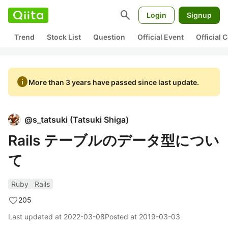
search
Login
Signup
Trend
Stock List
Question
Official Event
Official
info
More than 3 years have passed since last update.
@
s_tatsuki
(
Tatsuki Shiga
)
Rails テーブルのデータ型につい
て
Ruby
Rails
205
Last updated at
2022-03-08
Posted at
2019-03-03