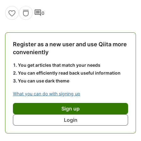
comment
0
Register as a new user and use Qiita more
conveniently
You get articles that match your needs
You can efficiently read back useful information
You can use dark theme
What you can do with signing up
Sign up
Login