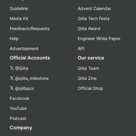
Guideline
Advent Calendar
Media Kit
Qiita Tech Festa
Feedback/Requests
Qiita Award
Help
Engineer White Paper
Advertisement
API
Official Accounts
Our service
@Qiita
Qiita Team
@qiita_milestone
Qiita Zine
@qiitapoi
Official Shop
Facebook
YouTube
Podcast
Company