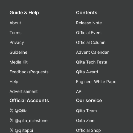
Guide & Help
Contents
About
Release Note
Terms
Official Event
Privacy
Official Column
Guideline
Advent Calendar
Media Kit
Qiita Tech Festa
Feedback/Requests
Qiita Award
Help
Engineer White Paper
Advertisement
API
Official Accounts
Our service
@Qiita
Qiita Team
@qiita_milestone
Qiita Zine
@qiitapoi
Official Shop