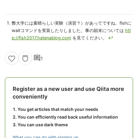
弊大学には素晴らしい実験（演習？）があってですね、fishに
waitコマンドを実装したりしました。事の顛末については
htt
p://fish2017.hatenablog.com
を見てください。
↩
comment
1
Register as a new user and use Qiita more
conveniently
You get articles that match your needs
You can efficiently read back useful information
You can use dark theme
What you can do with signing up