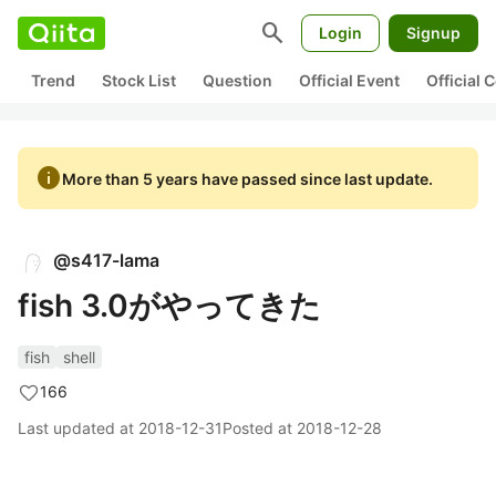
search
Login
Signup
Trend
Stock List
Question
Official Event
Official
info
More than 5 years have passed since last update.
@
s417-lama
fish 3.0がやってきた
fish
shell
166
Last updated at
2018-12-31
Posted at
2018-12-28