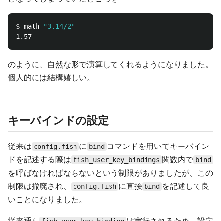
$ 
math 
"3.14/2"
のように、自然な形で演算してくれるようになりました。
個人的には結構嬉しい。
キーバインドの設定
従来は
に
コマンドを用いてキーバイン
config.fish
bind
ドを記述する際は
関数内で
fish_user_key_bindings
bind
を呼ばなければならないという制限がありましたが、この
制限は撤廃され、
に直接
を記述して良
config.fish
bind
いことになりました。
従来通り
は実行されるため、設定