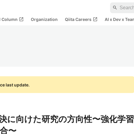
search
open_in_new
open_in_new
al Column
Organization
Qiita Careers
AI x Dev x Tea
ce last update.
決に向けた研究の方向性〜強化学習
合〜