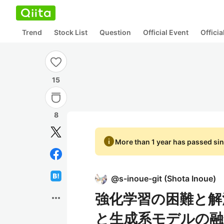
Trend
Stock List
Question
Official Event
Offici
15
8
info
More than 1 year has passed sin
@
s-inoue-git
(
Shota Inoue
)
強化学習の困難と解
more_horiz
と生成系モデルの融