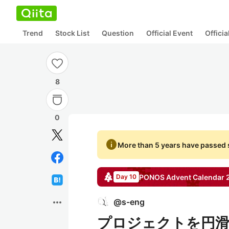
Trend
Stock List
Question
Official Event
Offici
8
0
info
More than 5 years have passed s
PONOS
Advent Calendar
Day 10
more_horiz
@
s-eng
プロジェクトを円