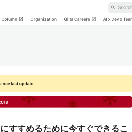
search
open_in_new
open_in_new
al Column
Organization
Qiita Careers
AI x Dev x Tea
ince last update.
2019
滑にすすめるために今すぐできるこ