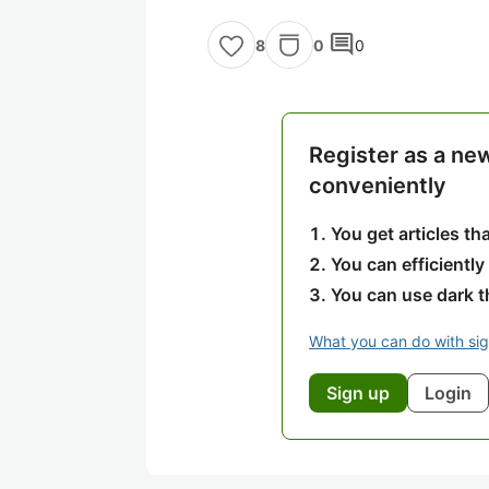
comment
0
0
8
Register as a ne
conveniently
You get articles t
You can efficiently
You can use dark 
What you can do with si
Sign up
Login