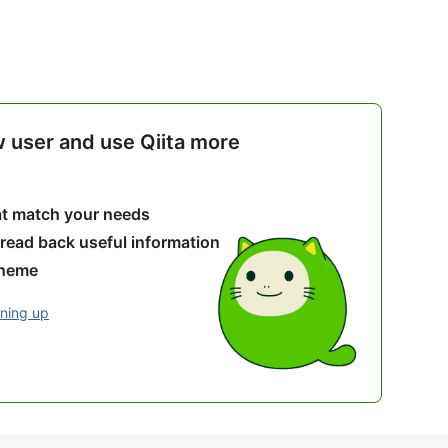
w user and use Qiita more
hat match your needs
 read back useful information
theme
gning up