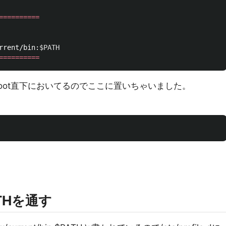
==========
rrent/bin:
$PATH
==========
て/root直下においてるのでここに置いちゃいました。
THを通す