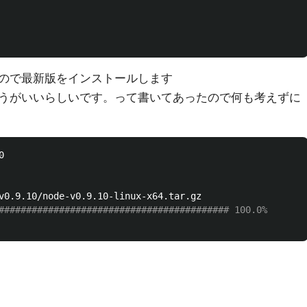
ので最新版をインストールします
うがいいらしいです。って書いてあったので何も考えずに


########################################## 100.0%