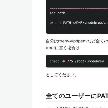
==============================
Add path:

export 
PATH
=
$HOME
/.nodebrew/cu
==============================
自分はrbenvやphpenvなど全
/rootに置く場合は
chmod
-R
としてください。
全てのユーザーにPA