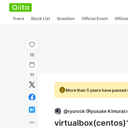
Trend
Stock List
Question
Official Event
Offici
12
11
info
More than 5 years have passed s
@
ryurock
(
Ryusuke Kimura
)
i
virtualbox(ce
more_horiz