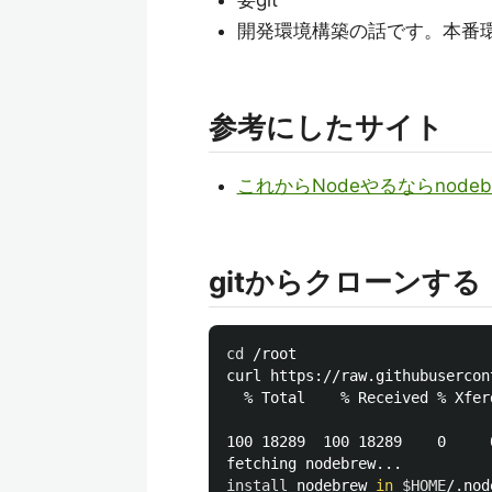
要git
開発環境構築の話です。本番
参考にしたサイト
これからNodeやるならnodebr
gitからクローンする
cd
 /root

curl https://raw.githubusercon
  % Total    % Received % Xfer
                              
100 18289  100 18289    0     
install 
nodebrew 
in
$HOME
/.nod