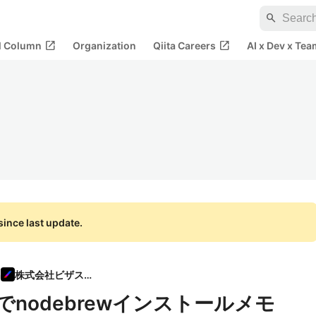
search
open_in_new
open_in_new
al Column
Organization
Qiita Careers
AI x Dev x Tea
ince last update.
n
株式会社ビザスク
ntos)でnodebrewインストールメモ