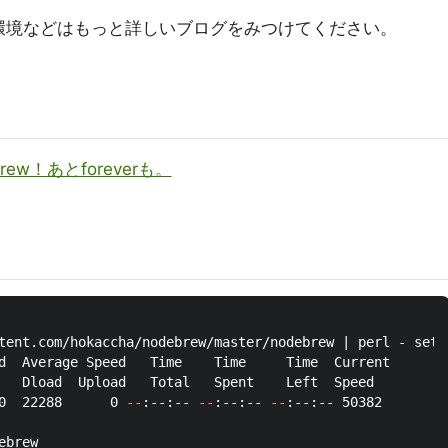
環境などはもっと詳しいブログをみつけてください。
ew！あとforeverも。
tent.com/hokaccha/nodebrew/master/nodebrew | perl - setup
d  Average Speed   Time    Time     Time  Current

   Dload  Upload   Total   Spent    Left  Speed

0  22288      0 
--
:--:-- 
--
:--:-- 
--
:--:-- 50382

ebrew
