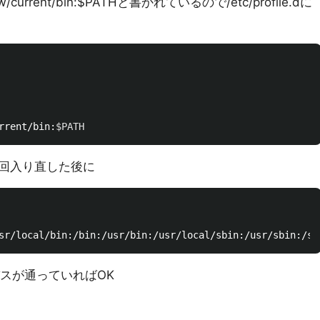
ew/current/bin:$PATHと書かれているので/etc/profile.dに
rrent/bin:
$PATH
回入り直した後に
binにパスが通っていればOK