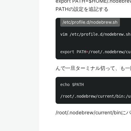
export PATH=$HOME/.nodebr
PATHの設定を追記する
/etc/profile.d/nodebrew.sh
vim /etc/profile.d/nodebrew.sh

export 
PATH
=
/root/.nodebrew/cu
んで一旦ターミナル切って、も一
echo
$PATH
/root/.nodebrew/current/