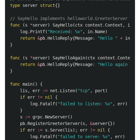
type
server
struct
{}
// SayHello implements helloworld.GreeterServer
func
(
s
*
server
)
SayHello
(
ctx
context
.
Context
,
in
*
p
log
.
Printf
(
"Received: %v"
,
in
.
Name
)
return
&
pb
.
HelloReply
{
Message
:
"Hello "
+
in
.
Nam
}
func
(
s
*
server
)
SayHelloAgain
(
ctx
context
.
Context
,
return
&
pb
.
HelloReply
{
Message
:
"Hello again "
+
}
func
main
()
{
lis
,
err
:=
net
.
Listen
(
"tcp"
,
port
)
if
err
!=
nil
{
log
.
Fatalf
(
"failed to listen: %v"
,
err
)
}
s
:=
grpc
.
NewServer
()
pb
.
RegisterGreeterServer
(
s
,
&
server
{})
if
err
:=
s
.
Serve
(
lis
);
err
!=
nil
{
log
.
Fatalf
(
"failed to serve: %v"
,
err
)