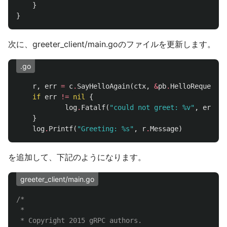
}
}
次に、greeter_client/main.goのファイルを更新します。
.go
r
,
err
=
c
.
SayHelloAgain
(
ctx
,
&
pb
.
HelloRequest
{
N
if
err
!=
nil
{
log
.
Fatalf
(
"could not greet: %v"
,
err
)
}
log
.
Printf
(
"Greeting: %s"
,
r
.
Message
)
を追加して、下記のようになります。
greeter_client/main.go
/*

 *

 * Copyright 2015 gRPC authors.
