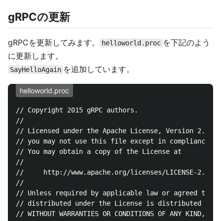
gRPCの更新
gRPCを更新してみます。
を下記のよう
helloworld.proc
に更新します。
を追加しています。
SayHelloAgain
helloworld.proc
// Copyright 2015 gRPC authors.

//

// Licensed under the Apache License, Version 2.0 (t
// you may not use this file except in compliance wi
// You may obtain a copy of the License at

//

//     http://www.apache.org/licenses/LICENSE-2.0

//

// Unless required by applicable law or agreed to in
// distributed under the License is distributed on a
// WITHOUT WARRANTIES OR CONDITIONS OF ANY KIND, eit