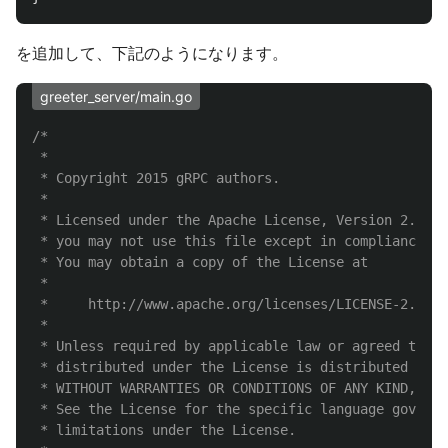
を追加して、下記のようになります。
greeter_server/main.go
/*

 *

 * Copyright 2015 gRPC authors.

 *

 * Licensed under the Apache License, Version 2.0 (t
 * you may not use this file except in compliance wi
 * You may obtain a copy of the License at

 *

 *     http://www.apache.org/licenses/LICENSE-2.0

 *

 * Unless required by applicable law or agreed to in
 * distributed under the License is distributed on a
 * WITHOUT WARRANTIES OR CONDITIONS OF ANY KIND, eit
 * See the License for the specific language governi
 * limitations under the License.
