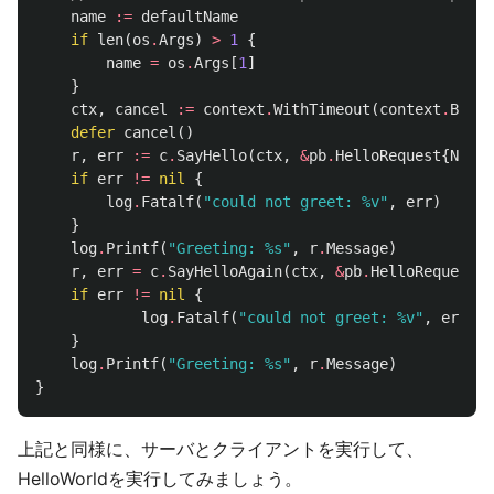
name
:=
defaultName
if
len
(
os
.
Args
)
>
1
{
name
=
os
.
Args
[
1
]
}
ctx
,
cancel
:=
context
.
WithTimeout
(
context
.
Backg
defer
cancel
()
r
,
err
:=
c
.
SayHello
(
ctx
,
&
pb
.
HelloRequest
{
Name
:
if
err
!=
nil
{
log
.
Fatalf
(
"could not greet: %v"
,
err
)
}
log
.
Printf
(
"Greeting: %s"
,
r
.
Message
)
r
,
err
=
c
.
SayHelloAgain
(
ctx
,
&
pb
.
HelloRequest
{
N
if
err
!=
nil
{
log
.
Fatalf
(
"could not greet: %v"
,
err
)
}
log
.
Printf
(
"Greeting: %s"
,
r
.
Message
)
}
上記と同様に、サーバとクライアントを実行して、
HelloWorldを実行してみましょう。