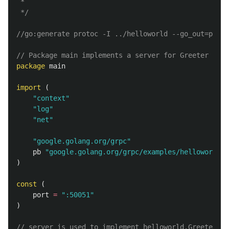
 *

 */
//go:generate protoc -I ../helloworld --go_out=plugi
// Package main implements a server for Greeter serv
package
main
import
(
"context"
"log"
"net"
"google.golang.org/grpc"
pb
"google.golang.org/grpc/examples/helloworld/h
)
const
(
port
=
":50051"
)
// server is used to implement helloworld.GreeterSer