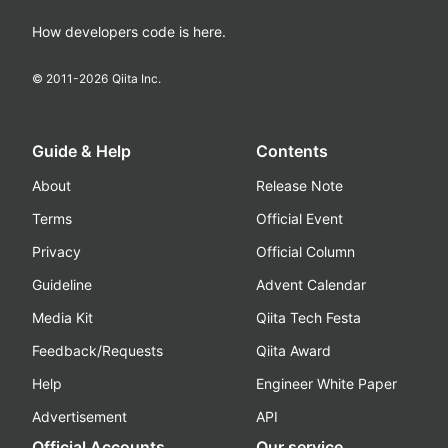
How developers code is here.
© 2011-
2026
Qiita Inc.
Guide & Help
Contents
About
Release Note
Terms
Official Event
Privacy
Official Column
Guideline
Advent Calendar
Media Kit
Qiita Tech Festa
Feedback/Requests
Qiita Award
Help
Engineer White Paper
Advertisement
API
Official Accounts
Our service