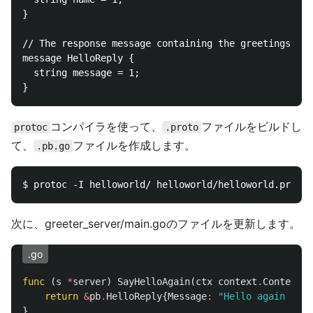
}

// The response message containing the greetings

message HelloReply {

  string message = 1;

コンパイラを使って、
ファイルをビルドし
protoc
.proto
て、
ファイルを作成します。
.pb.go
次に、greeter_server/main.goのファイルを更新します。
.go
func
(
s
*
server
)
SayHelloAgain
(
ctx
context
.
Context
,
return
&
pb
.
HelloReply
{
Message
:
"Hello again "
+
}