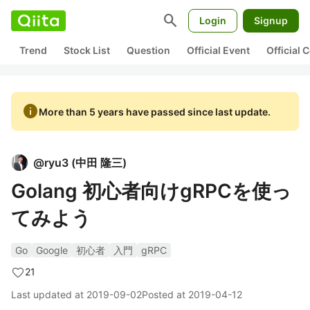
search
Login
Signup
Trend
Stock List
Question
Official Event
Official
info
More than 5 years have passed since last update.
@
ryu3
(
中田 隆三
)
Golang 初心者向けgRPCを使っ
てみよう
Go
Google
初心者
入門
gRPC
21
Last updated at
2019-09-02
Posted at
2019-04-12