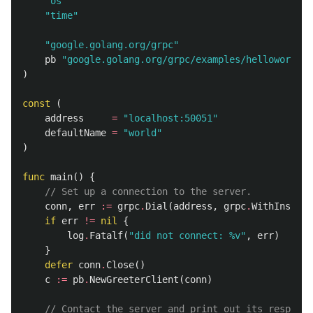
"os"
"time"
"google.golang.org/grpc"
pb
"google.golang.org/grpc/examples/helloworld/h
)
const
(
address
=
"localhost:50051"
defaultName
=
"world"
)
func
main
()
{
// Set up a connection to the server.
conn
,
err
:=
grpc
.
Dial
(
address
,
grpc
.
WithInsecur
if
err
!=
nil
{
log
.
Fatalf
(
"did not connect: %v"
,
err
)
}
defer
conn
.
Close
()
c
:=
pb
.
NewGreeterClient
(
conn
)
// Contact the server and print out its response