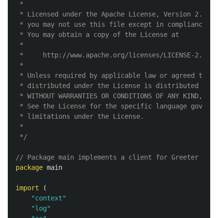
 *

 * Licensed under the Apache License, Version 2.0 (t
 * you may not use this file except in compliance wi
 * You may obtain a copy of the License at

 *

 *     http://www.apache.org/licenses/LICENSE-2.0

 *

 * Unless required by applicable law or agreed to in
 * distributed under the License is distributed on a
 * WITHOUT WARRANTIES OR CONDITIONS OF ANY KIND, eit
 * See the License for the specific language governi
 * limitations under the License.

 *

 */
// Package main implements a client for Greeter serv
package
main
import
(
"context"
"log"