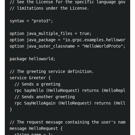
// See the License for the specific language governi
// limitations under the License.

syntax = "proto3";

option java_multiple_files = true;

option java_package = "io.grpc.examples.helloworld";

option java_outer_classname = "HelloWorldProto";

package helloworld;

// The greeting service definition.

service Greeter {

  // Sends a greeting

  rpc SayHello (HelloRequest) returns (HelloReply) {
  // Sends another greeting

  rpc SayHelloAgain (HelloRequest) returns (HelloRep
}

// The request message containing the user's name.

message HelloRequest {

  string name = 1;
