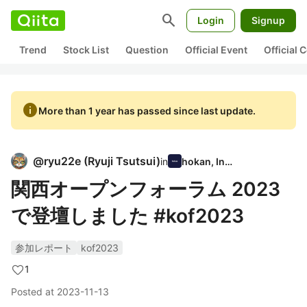
search
Login
Signup
Trend
Stock List
Question
Official Event
Official
info
More than 1 year has passed since last update.
@
ryu22e
(
Ryuji Tsutsui
)
in
hokan, Inc.
関西オープンフォーラム 2023
で登壇しました #kof2023
参加レポート
kof2023
1
Posted at
2023-11-13