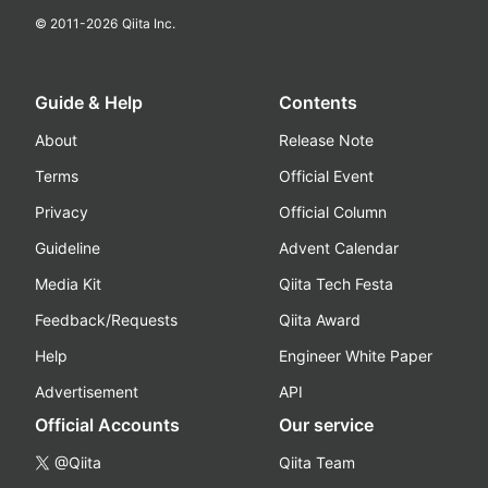
© 2011-
2026
Qiita Inc.
Guide & Help
Contents
About
Release Note
Terms
Official Event
Privacy
Official Column
Guideline
Advent Calendar
Media Kit
Qiita Tech Festa
Feedback/Requests
Qiita Award
Help
Engineer White Paper
Advertisement
API
Official Accounts
Our service
@Qiita
Qiita Team