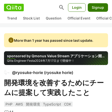
search
Login
Signup
Trend
Stock List
Question
Official Event
Official
info
More than 1 year has passed since last update.
sponsored by Qmonus Value Stream アプリケーション開発に注力するための工夫をシェアしよう！
Qiita Engineer Festa
2024年7月17日まで開催中！
@
ryosuke-horie
(
ryosuke horie
)
開発環境を改善するためにチー
ムに提案して実践したこと
PHP
AWS
開発環境
TypeScript
CDK
44