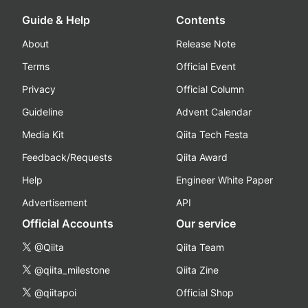
Guide & Help
Contents
About
Release Note
Terms
Official Event
Privacy
Official Column
Guideline
Advent Calendar
Media Kit
Qiita Tech Festa
Feedback/Requests
Qiita Award
Help
Engineer White Paper
Advertisement
API
Official Accounts
Our service
@Qiita
Qiita Team
@qiita_milestone
Qiita Zine
@qiitapoi
Official Shop