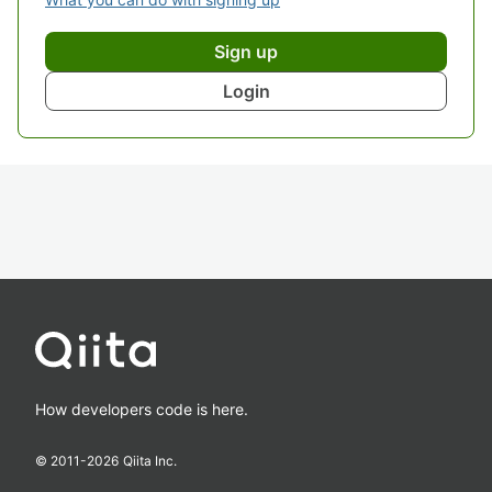
Sign up
Login
How developers code is here.
© 2011-
2026
Qiita Inc.