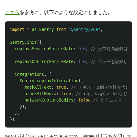
こちら
を参考に、以下のような設定にしました。
import
*
as
Sentry
from
"
@sentry/vue
"
;
Sentry
.
init
({
replaysSessionSampleRate
:
0.0
,
// 正常時の記録は不要
replaysOnErrorSampleRate
:
1.0
,
// エラーを記録したい
integrations
:
[
Sentry
.
replayIntegration
({
maskAllText
:
true
,
// テキストは個人情報を含むの
blockAllMedia
:
true
,
// img、svgやvideoなど
networkCaptureBodies
:
false
// リクエスト・レ
}),
],
});
細かい設定がいろいろできるので、詳細は以下を参照して