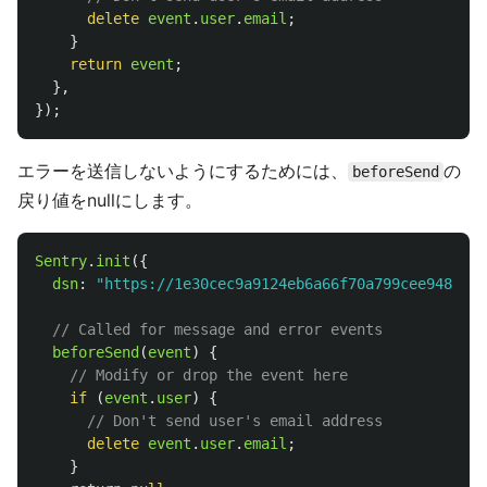
delete
event
.
user
.
email
;
}
return
event
;
},
});
エラーを送信しないようにするためには、
の
beforeSend
戻り値をnullにします。
Sentry
.
init
({
dsn
:
"
https://1e30cec9a9124eb6a66f70a799cee948@o36
// Called for message and error events
beforeSend
(
event
)
{
// Modify or drop the event here
if 
(
event
.
user
)
{
// Don't send user's email address
delete
event
.
user
.
email
;
}