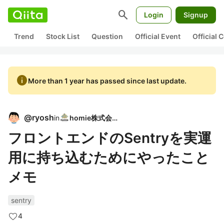
search
Login
Signup
Trend
Stock List
Question
Official Event
Official
info
More than 1 year has passed since last update.
@
ryosh
in
homie株式会社
フロントエンドのSentryを実運
用に持ち込むためにやったこと
メモ
sentry
4