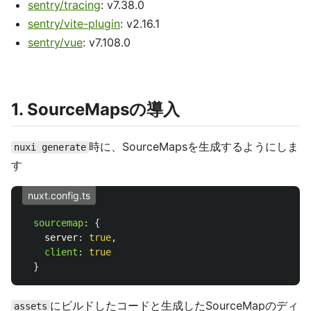
sentry/tracing
: v7.38.0
sentry/vite-plugin
: v2.16.1
sentry/vue
: v7.108.0
1. SourceMapsの導入
時に、SourceMapsを生成するようにしま
nuxi generate
す
nuxt.config.ts
sourcemap
:
{
server
:
true
,
client
:
true
}
にビルドしたコードと生成したSourceMapのディ
assets