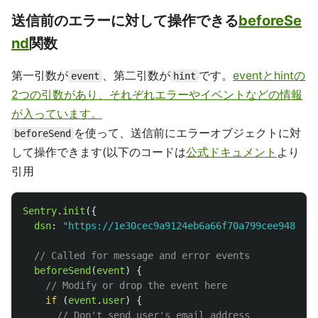
送信前のエラーに対して操作できる
beforeSe
nd
関数
第一引数が
、第二引数が
です。
eventとhintの
event
hint
2つの引数があり、それぞれエラーやイベントなどの情報
が入っています。
を使って、送信前にエラーオブジェクトに対
beforeSend
して操作できます(以下のコードは
公式ドキュメント
より
引用
Sentry
.
init
({
dsn
:
"
https://1e30cec9a9124eb6a66f70a799cee948@o36
// Called for message and error events
beforeSend
(
event
)
{
// Modify or drop the event here
if 
(
event
.
user
)
{
// Don't send user's email address