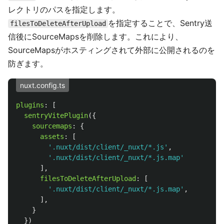
レクトリのパスを指定します。
を指定することで、Sentry送
filesToDeleteAfterUpload
信後にSourceMapsを削除します。これにより、
SourceMapsがホスティングされて外部に公開されるのを
防ぎます。
nuxt.config.ts
plugins
:
[
sentryVitePlugin
({
sourcemaps
:
{
assets
:
[
'
.nuxt/dist/client/_nuxt/*.js
'
,
'
.nuxt/dist/client/_nuxt/*.js.map
'
],
filesToDeleteAfterUpload
:
[
'
.nuxt/dist/client/_nuxt/*.js.map
'
,
],
}
})