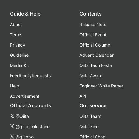
Guide & Help
Contents
About
Release Note
Terms
Official Event
Privacy
Official Column
Guideline
Advent Calendar
Media Kit
Qiita Tech Festa
Feedback/Requests
Qiita Award
Help
Engineer White Paper
Advertisement
API
Official Accounts
Our service
@Qiita
Qiita Team
@qiita_milestone
Qiita Zine
@qiitapoi
Official Shop