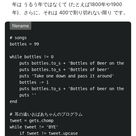
年は うるう年ではなくて (たとえば1800年や1900
年)、さらに、それは 400で割り切れない限り です。
filename
# songs

bottles = 99

while bottles != 0

	puts bottles.to_s + 'Bottles of Beer on the Wall'

	puts bottles.to_s + 'Bottles of beer'

	puts 'Take one down and pass it around'

	bottles -= 1

	puts bottles.to_s + 'Bottles of beer on the wall'

	puts ''

end

# 耳の遠いおばあちゃんのプログラム

tweet = gets.chomp

while tweet != 'BYE'

	if tweet != tweet.upcase
