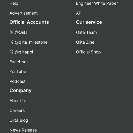
Help
Engineer White Paper
Advertisement
API
Official Accounts
Our service
@Qiita
Qiita Team
@qiita_milestone
Qiita Zine
@qiitapoi
Official Shop
Facebook
YouTube
Podcast
Company
About Us
Careers
Qiita Blog
News Release