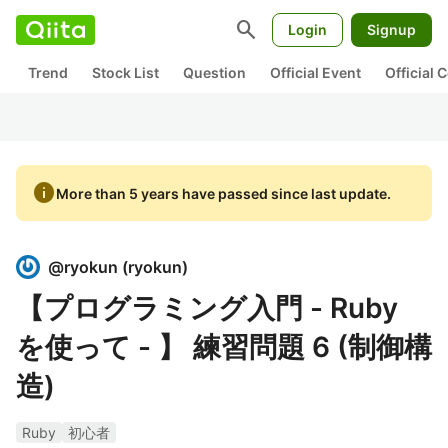
search
Login
Signup
Trend
Stock List
Question
Official Event
Official
info
More than 5 years have passed since last update.
@
ryokun
(
ryokun
)
【プログラミング入門 - Ruby
を使って - 】 練習問題 6 (制御構
造)
Ruby
初心者