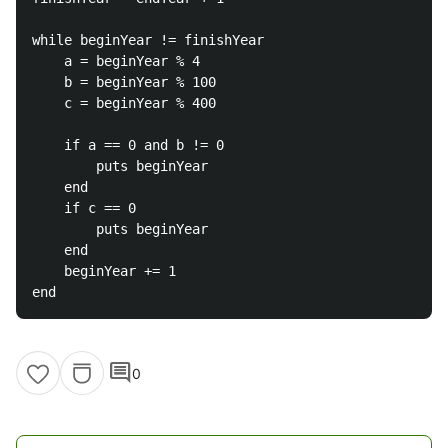
while beginYear != finishYear

	a = beginYear % 4

	b = beginYear % 100

	c = beginYear % 400

	if a == 0 and b != 0

		puts beginYear

	end

	if c == 0

		puts beginYear

	end

	beginYear += 1

comment
0