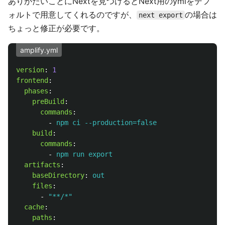
ありがたいことにNextを見つけるとNext用のymlをデフ
ォルトで用意してくれるのですが、
の場合は
next export
ちょっと修正が必要です。
amplify.yml
version
:
1
frontend
:
phases
:
preBuild
:
commands
:
-
npm ci --production=false
build
:
commands
:
-
npm run export
artifacts
:
baseDirectory
:
out
files
:
-
"
**/*"
cache
:
paths
: