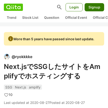
search
Login
Signup
Trend
Stock List
Question
Official Event
Official
info
More than 5 years have passed since last update.
@
ryokkkke
Next.jsでSSGしたサイトをAm
plifyでホスティングする
SSG
Next.js
amplify
10
Last updated at
2020-08-27
Posted at
2020-08-27