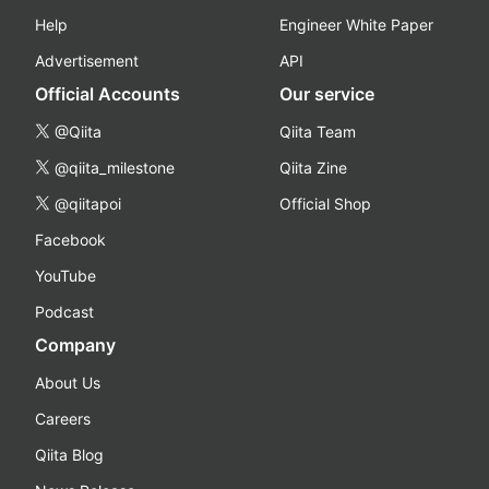
Help
Engineer White Paper
Advertisement
API
Official Accounts
Our service
@Qiita
Qiita Team
@qiita_milestone
Qiita Zine
@qiitapoi
Official Shop
Facebook
YouTube
Podcast
Company
About Us
Careers
Qiita Blog