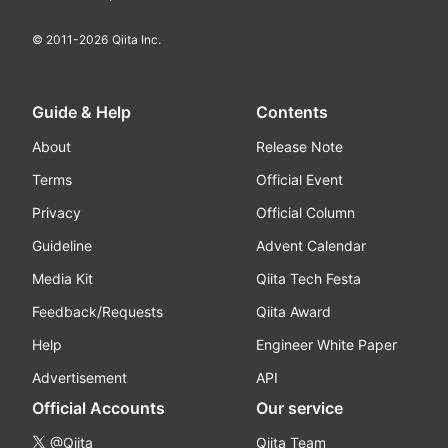
© 2011-
2026
Qiita Inc.
Guide & Help
Contents
About
Release Note
Terms
Official Event
Privacy
Official Column
Guideline
Advent Calendar
Media Kit
Qiita Tech Festa
Feedback/Requests
Qiita Award
Help
Engineer White Paper
Advertisement
API
Official Accounts
Our service
@Qiita
Qiita Team