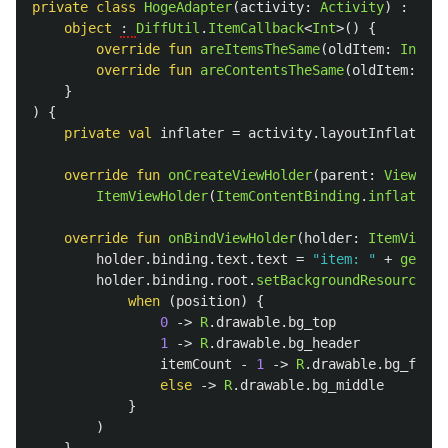
private
class
HogeAdapter
(
activity
:
Activity
)
:
List
object
: 
DiffUtil
.
ItemCallback
<
Int
>()
{
override
fun
areItemsTheSame
(
oldItem
:
Int
,
n
override
fun
areContentsTheSame
(
oldItem
:
Int
}
)
{
private
val
inflater
=
activity
.
layoutInflater
override
fun
onCreateViewHolder
(
parent
:
ViewGrou
ItemViewHolder
(
ItemContentBinding
.
inflate
(
in
override
fun
onBindViewHolder
(
holder
:
ItemViewHo
holder
.
binding
.
text
.
text
=
"item: "
+
getIte
holder
.
binding
.
root
.
setBackgroundResource
(
when
(
position
)
{
0
->
R
.
drawable
.
bg_top
1
->
R
.
drawable
.
bg_header
itemCount
-
1
->
R
.
drawable
.
bg_foote
else
->
R
.
drawable
.
bg_middle
}
)