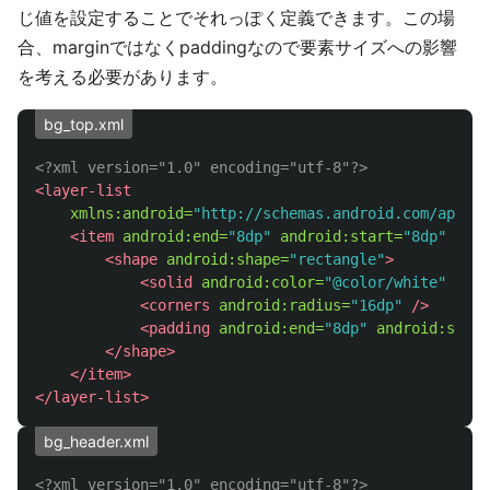
じ値を設定することでそれっぽく定義できます。この場
合、marginではなくpaddingなので要素サイズへの影響
を考える必要があります。
bg_top.xml
<?xml version="1.0" encoding="utf-8"?>
<layer-list
xmlns:android=
"http://schemas.android.com/apk/re
<item
android:end=
"8dp"
android:start=
"8dp"
andr
<shape
android:shape=
"rectangle"
>
<solid
android:color=
"@color/white"
/>
<corners
android:radius=
"16dp"
/>
<padding
android:end=
"8dp"
android:start
</shape>
</item>
</layer-list>
bg_header.xml
<?xml version="1.0" encoding="utf-8"?>