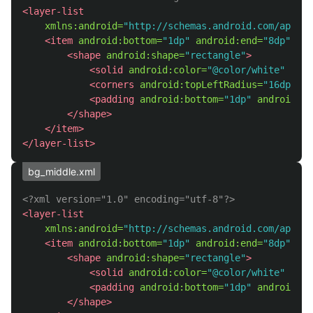
<layer-list
xmlns:android=
"http://schemas.android.com/apk/re
<item
android:bottom=
"1dp"
android:end=
"8dp"
and
<shape
android:shape=
"rectangle"
>
<solid
android:color=
"@color/white"
/>
<corners
android:topLeftRadius=
"16dp"
an
<padding
android:bottom=
"1dp"
android:en
</shape>
</item>
</layer-list>
bg_middle.xml
<?xml version="1.0" encoding="utf-8"?>
<layer-list
xmlns:android=
"http://schemas.android.com/apk/re
<item
android:bottom=
"1dp"
android:end=
"8dp"
and
<shape
android:shape=
"rectangle"
>
<solid
android:color=
"@color/white"
/>
<padding
android:bottom=
"1dp"
android:en
</shape>