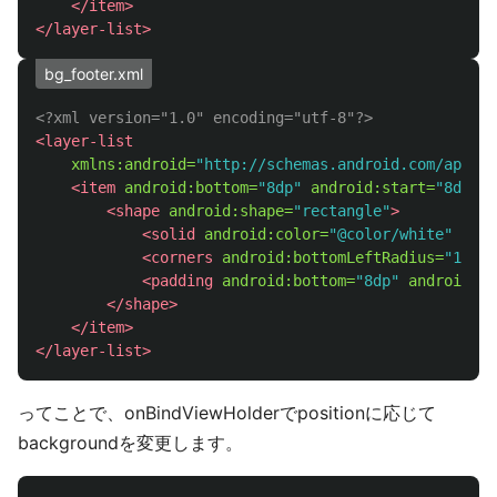
</item>
</layer-list>
bg_footer.xml
<?xml version="1.0" encoding="utf-8"?>
<layer-list
xmlns:android=
"http://schemas.android.com/apk/re
<item
android:bottom=
"8dp"
android:start=
"8dp"
a
<shape
android:shape=
"rectangle"
>
<solid
android:color=
"@color/white"
/>
<corners
android:bottomLeftRadius=
"16dp"
<padding
android:bottom=
"8dp"
android:st
</shape>
</item>
</layer-list>
ってことで、onBindViewHolderでpositionに応じて
backgroundを変更します。