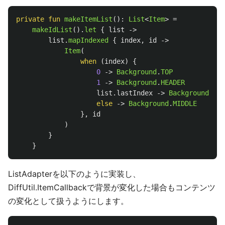
private
fun
makeItemList
():
List
<
Item
>
=
makeIdList
().
let
{
list
->
list
.
mapIndexed
{
index
,
id
->
Item
(
when
(
index
)
{
0
->
Background
.
TOP
1
->
Background
.
HEADER
list
.
lastIndex
->
Background
.
FOO
else
->
Background
.
MIDDLE
},
id
)
}
}
ListAdapterを以下のように実装し、
DiffUtil.ItemCallbackで背景が変化した場合もコンテンツ
の変化として扱うようにします。