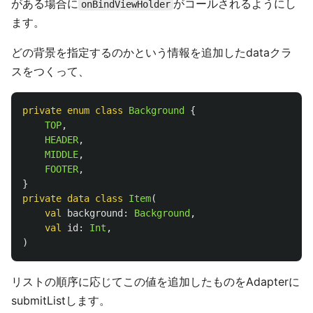
がある場合に
がコールされるようにし
onBindViewHolder
ます。
どの背景を指定するのかという情報を追加したdataクラ
スをつくって、
private
enum
class
Background
{
TOP
,
HEADER
,
MIDDLE
,
FOOTER
,
}
private
data class
Item
(
val
background
:
Background
,
val
id
:
Int
,
)
リストの順序に応じてこの値を追加したものをAdapterに
submitListします。