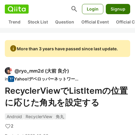
search
Login
Signup
Trend
Stock List
Question
Official Event
Official
info
More than 3 years have passed since last update.
@
ryo_mm2d
(
大前 良介
)
in
Yahoo!デベロッパーネットワーク
RecyclerViewでListItemの位置
に応じた角丸を設定する
Android
RecyclerView
角丸
2