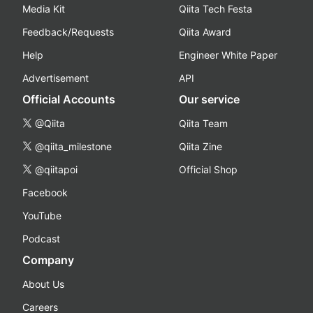
Media Kit
Qiita Tech Festa
Feedback/Requests
Qiita Award
Help
Engineer White Paper
Advertisement
API
Official Accounts
Our service
@Qiita
Qiita Team
@qiita_milestone
Qiita Zine
@qiitapoi
Official Shop
Facebook
YouTube
Podcast
Company
About Us
Careers