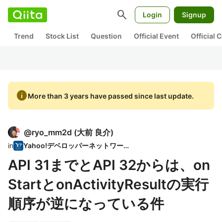
search
Login
Signup
Trend
Stock List
Question
Official Event
Official
info
More than 3 years have passed since last update.
@
ryo_mm2d
(
大前 良介
)
in
Yahoo!デベロッパーネットワーク
API 31までとAPI 32からは、on
StartとonActivityResultの実行
順序が逆になっている件