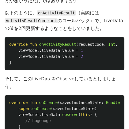
方が悪かっただけではありますが）
以下のように、
（実際には
onActivityResult
のコールバック）で、LiveData
ActivityResultContract
の値を2回更新するようなことをしていました。
override
fun
onActivityResult
(
requestCode
:
Int
,
resu
viewModel
.
liveData
.
value
=
1
viewModel
.
liveData
.
value
=
2
}
そして、このLiveDataをObserveしているとしましょ
う。
override
fun
onCreate
(
savedInstanceState
:
Bundle
?)
{
super
.
onCreate
(
savedInstanceState
)
viewModel
.
liveData
.
observe
(
this
)
{
// hogehoge
}