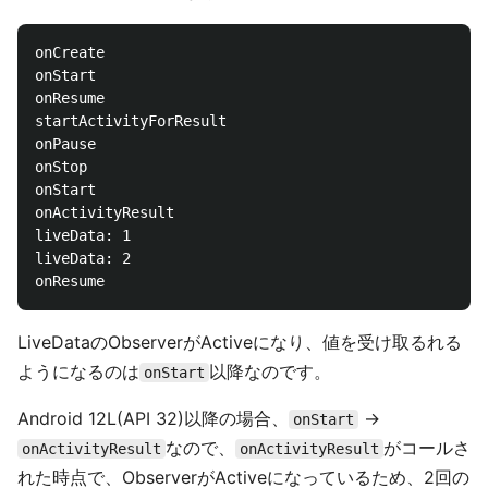
onCreate

onStart

onResume

startActivityForResult

onPause

onStop

onStart

onActivityResult

liveData: 1

liveData: 2

LiveDataのObserverがActiveになり、値を受け取るれる
ようになるのは
以降なのです。
onStart
Android 12L(API 32)以降の場合、
→
onStart
なので、
がコールさ
onActivityResult
onActivityResult
れた時点で、ObserverがActiveになっているため、2回の