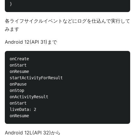
}
各ライフサイクルイベントなどにログを仕込んで実行して
みます
Android 12(API 31)まで
onCreate

onStart

onResume

startActivityForResult

onPause

onStop

onActivityResult

onStart

liveData: 2

Android 12L(API 32)から