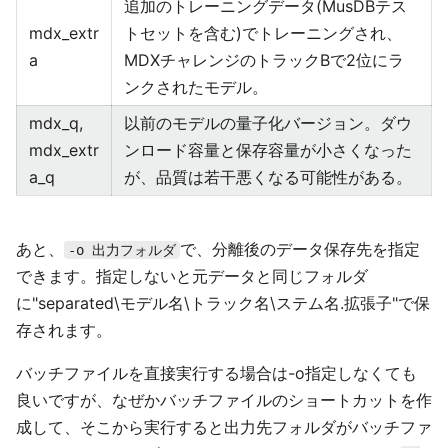
追加のトレーニングデータ(MusDBテス
mdx_extr
トセットを含む)でトレーニングされ、
a
MDXチャレンジのトラックBで2位にラ
ンクされたモデル。
mdx_q,
以前のモデルの量子化バージョン。ダウ
mdx_extr
ンロード容量と保存容量が小さくなった
a_q
が、品質は若干悪くなる可能性がある。
あと、
で、分離後のデータ保存先を指定
-o 出力フォルダ
できます。指定しないと元データと同じフォルダ
に"separated\モデル名\トラック名\ステム名.拡張子"で保
存されます。
バッチファイルを直接実行する場合は-o指定しなくても
良いですが、なぜかバッチファイルのショートカットを作
成して、そこから実行すると出力先フォルダがバッチファ