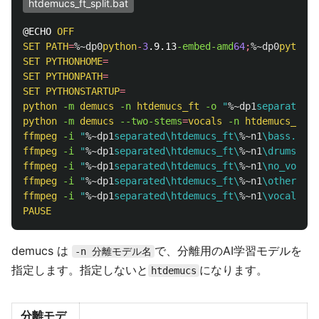
htdemucs_ft_split.bat
@ECHO 
OFF
SET
PATH
=
%~dp0
python
-
3
.9.13
-embed-amd
64
;
%~dp0
python
-
SET
PYTHONHOME
=
SET
PYTHONPATH
=
SET
PYTHONSTARTUP
=
python
-m 
demucs
-n 
htdemucs_ft
-o 
"
%~dp1
separated"
python
-m 
demucs
--two-stems
=
vocals
-n 
htdemucs_ft
-
ffmpeg
-i 
"
%~dp1
separated\htdemucs_ft\
%~n1
\bass.wav"
ffmpeg
-i 
"
%~dp1
separated\htdemucs_ft\
%~n1
\drums.wav
ffmpeg
-i 
"
%~dp1
separated\htdemucs_ft\
%~n1
\no_vocals
ffmpeg
-i 
"
%~dp1
separated\htdemucs_ft\
%~n1
\other.wav
ffmpeg
-i 
"
%~dp1
separated\htdemucs_ft\
%~n1
\vocals.wa
PAUSE
demucs は
で、分離用のAI学習モデルを
-n 分離モデル名
指定します。指定しないと
になります。
htdemucs
分離モデ