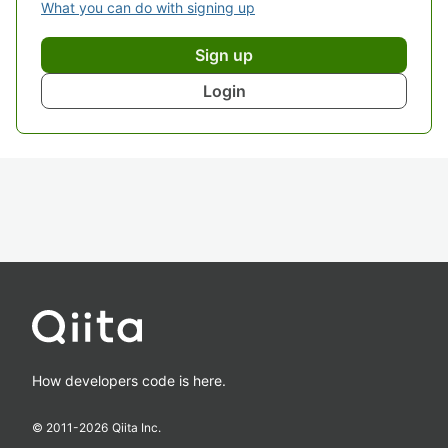
What you can do with signing up
Sign up
Login
How developers code is here.
© 2011-
2026
Qiita Inc.