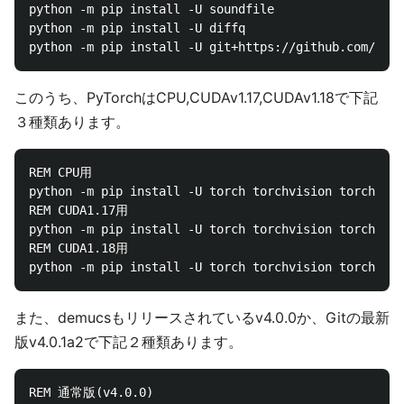
python -m pip install -U soundfile

python -m pip install -U diffq

このうち、PyTorchはCPU,CUDAv1.17,CUDAv1.18で下記
３種類あります。
REM CPU用

python -m pip install -U torch torchvision torchaudi
REM CUDA1.17用

python -m pip install -U torch torchvision torchaudi
REM CUDA1.18用

また、demucsもリリースされているv4.0.0か、Gitの最新
版v4.0.1a2で下記２種類あります。
REM 通常版(v4.0.0)
