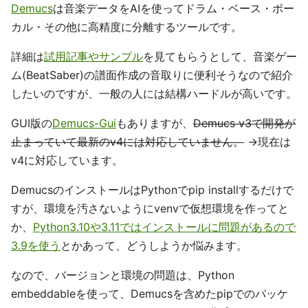
Demucs
は音楽データをAIを使ってドラム・ベース・ボー
カル・その他に高精度に分離するツールです。
詳細は
試用記事やサンプル
を見てもらうとして、音楽ゲー
ム(BeatSaber)の譜面作成の音取りに便利そうなので紹介
したいのですが、一般の人には結構ハードルが高いです。
GUI版の
Demucs-Gui
もありますが、
Demucs v3で開発が
止まっていて最新のv4には対応していません。
→現在は
v4に対応しています。
DemucsのインストールはPythonでpip installするだけで
すが、環境を汚さないようにvenvで仮想環境を作ってと
か、
Python3.10や3.11ではインストールに問題があるので
3.9を使う
とかあって、どうしようか悩みます。
なので、バージョンと環境の問題は、Python
embeddableを使って、Demucsを含めたpipでのパッケ