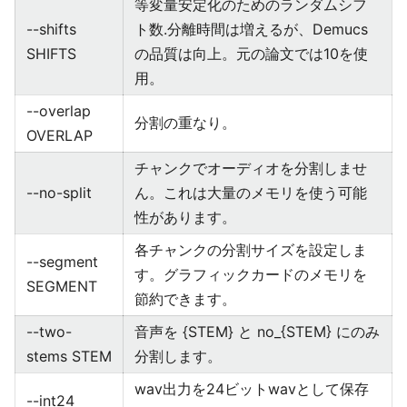
等変量安定化のためのランダムシフ
--shifts
ト数.分離時間は増えるが、Demucs
SHIFTS
の品質は向上。元の論文では10を使
用。
--overlap
分割の重なり。
OVERLAP
チャンクでオーディオを分割しませ
--no-split
ん。これは大量のメモリを使う可能
性があります。
各チャンクの分割サイズを設定しま
--segment
す。グラフィックカードのメモリを
SEGMENT
節約できます。
--two-
音声を {STEM} と no_{STEM} にのみ
stems STEM
分割します。
wav出力を24ビットwavとして保存
--int24