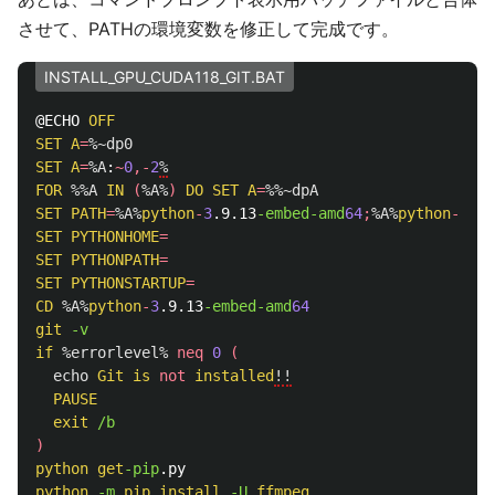
させて、PATHの環境変数を修正して完成です。
INSTALL_GPU_CUDA118_GIT.BAT
@ECHO 
OFF
SET
A
=
%~dp0
SET
A
=
%A
:
~
0
,-
2
%
FOR
%%A
IN
(
%A%
)
DO
SET
A
=
%%~dpA
SET
PATH
=
%A%
python
-
3
.9.13
-embed-amd
64
;
%A%
python
-
3
.9.
SET
PYTHONHOME
=
SET
PYTHONPATH
=
SET
PYTHONSTARTUP
=
CD
%A%
python
-
3
.9.13
-embed-amd
64
git
if
%errorlevel%
neq
0
(
echo
Git
is
not
installed
!!
PAUSE
exit
)
python
get
-pip
python
-m 
pip
install
-U 
ffmpeg