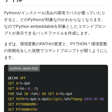
Pythonがインストール済みの環境でパスが通っていたり
すると、どのPythonが対象なのかわからなくなります。
なのでPython embeddableを対象としたコマンドプロン
プトが表示できるバッチファイルを作成します。
まずは、環境変数のPATHの変更と、PYTHON＊環境変数
の初期化をした状態でコマンドプロンプトが開くようにし
ます。
python_open.bat
@ECHO 
OFF
SET
A
=
%~dp0
SET
A
=
%A
:
~
0
,-
2
%
FOR
%%A
IN
(
%A%
)
DO
SET
A
=
%%~dpA
SET
PATH
=
%~dp0
;
%~dp0
Scripts
;
%A%
ffmpeg
-
2023
-
07
-
06
-git
SET
PYTHONHOME
=
SET
PYTHONPATH
=