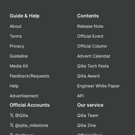
Guide & Help
Contents
About
Release Note
Terms
Official Event
Privacy
Official Column
Guideline
Advent Calendar
Media Kit
Qiita Tech Festa
Feedback/Requests
Qiita Award
Help
Engineer White Paper
Advertisement
API
Official Accounts
Our service
@Qiita
Qiita Team
@qiita_milestone
Qiita Zine