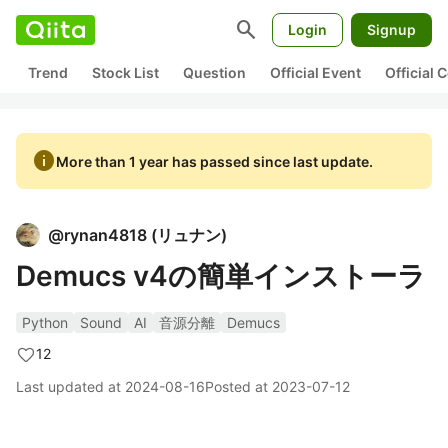
search
Login
Signup
Trend
Stock List
Question
Official Event
Official
info
More than 1 year has passed since last update.
@
rynan4818
(
リュナン
)
Demucs v4の簡単インストーラ
Python
Sound
AI
音源分離
Demucs
12
Last updated at
2024-08-16
Posted at
2023-07-12