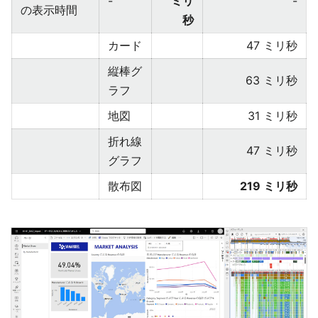
-
ミリ
-
の表示時間
秒
カード
47 ミリ秒
縦棒グ
63 ミリ秒
ラフ
地図
31 ミリ秒
折れ線
47 ミリ秒
グラフ
散布図
219 ミリ秒