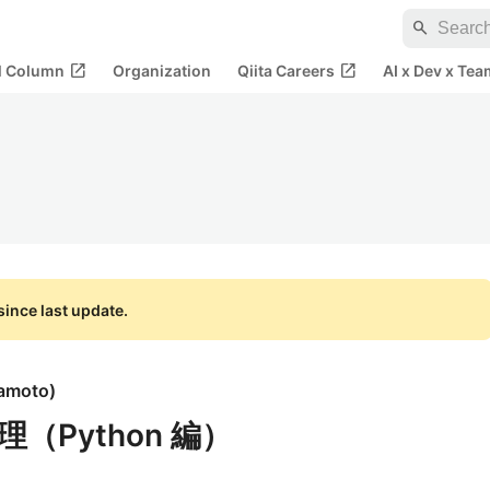
search
open_in_new
open_in_new
al Column
Organization
Qiita Careers
AI x Dev x Tea
ince last update.
amoto
)
（Python 編）