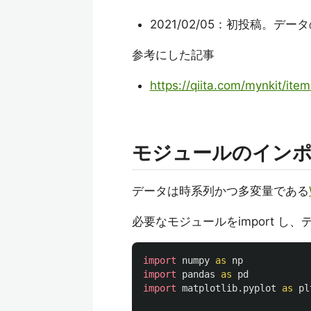
2021/02/05：初投稿。
参考にした記事
https://qiita.com/mynkit/it
モジュールのイン
データは時系列かつ多変量である
必要なモジュールをimport し
import
numpy
as
np
import
pandas
as
pd
import
matplotlib.pyplot
as
pl