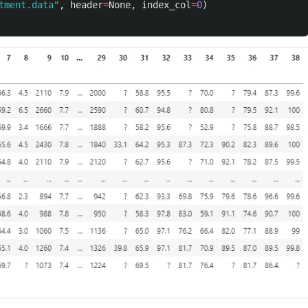
tment.data
"
,
header
=
None
,
index_col
=
0
)