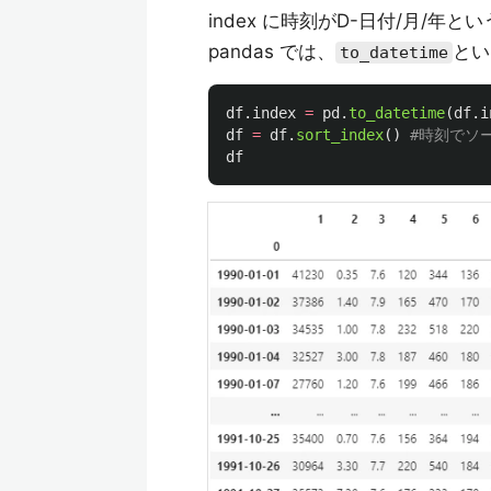
index に時刻がD-日付/月/年
pandas では、
とい
to_datetime
df
.
index
=
pd
.
to_datetime
(
df
.
i
df
=
df
.
sort_index
()
df