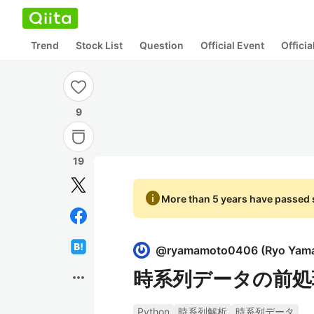
Trend
Stock List
Question
Official Event
Offici
9
19
info
More than 5 years have passed s
@
ryamamoto0406
(
Ryo Yam
時系列データの前処理
more_horiz
Python
時系列解析
時系列データ