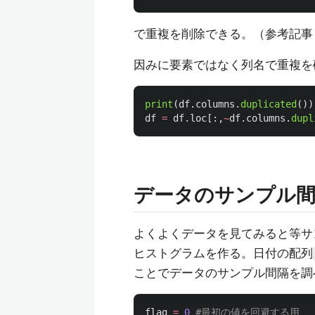
で重複を削除できる。（参考記事
因みに要素ではなく列名で重複を
print
(
df
.
columns
.
duplicated
())
df
=
df
.
loc
[:,
~
df
.
columns
.
dupl
データのサンプル
よくよくデータを見てみると等サ
ヒストグラムを作る。日付の配列
ことでデータのサンプル間隔を調
flag
=
0