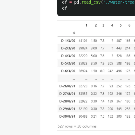
df
=
pd
.
read_csv
(
"
./water-trea
df