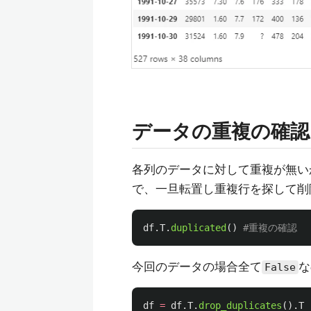
データの重複の確認
各列のデータに対して重複が無い
で、一旦転置し重複行を探して削
df
.
T
.
duplicated
()
今回のデータの場合全て
な
False
df
=
df
.
T
.
drop_duplicates
().
T