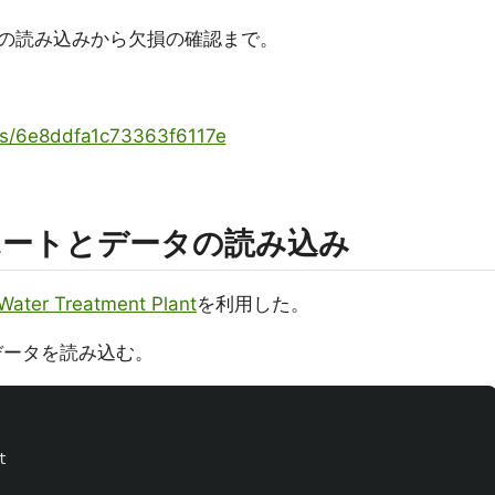
データの読み込みから欠損の確認まで。
ems/6e8ddfa1c73363f6117e
ポートとデータの読み込み
Water Treatment Plant
を利用した。
、データを読み込む。
t