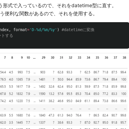
という形式で入っているので、それをdatetime型に直す。
う便利な関数があるので、それを使用する。
ndex
,
format
=
'
D-%d/%m/%y
'
)