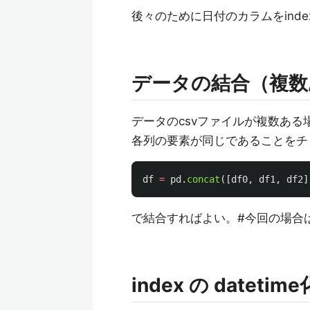
後々のために日付のカラムをind
データの結合（複数
データのcsvファイルが複数ある場
各列の要素が同じであることをチ
df
=
pd
.
concat
([
df0
,
df1
,
df2
]
で結合すればよい。#今回の場合
index の date