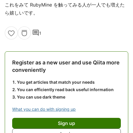
これをみて RubyMine を触ってみる人が一人でも増えた
ら嬉しいです。
comment
1
Register as a new user and use Qiita more
conveniently
You get articles that match your needs
You can efficiently read back useful information
You can use dark theme
What you can do with signing up
Sign up