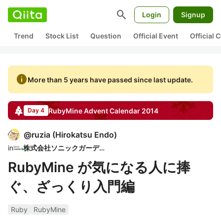
search
Login
Signup
Trend
Stock List
Question
Official Event
Official
info
More than 5 years have passed since last update.
RubyMine
Advent Calendar
2014
Day 4
@
ruzia
(
Hirokatsu Endo
)
in
株式会社ソニックガーデン
RubyMine が気になる人に捧
ぐ、ざっくり入門編
Ruby
RubyMine