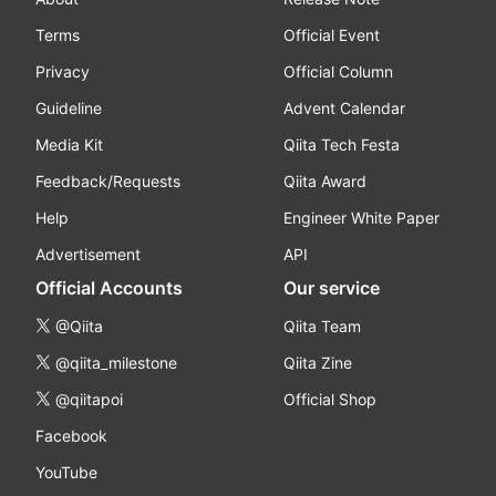
Terms
Official Event
Privacy
Official Column
Guideline
Advent Calendar
Media Kit
Qiita Tech Festa
Feedback/Requests
Qiita Award
Help
Engineer White Paper
Advertisement
API
Official Accounts
Our service
@Qiita
Qiita Team
@qiita_milestone
Qiita Zine
@qiitapoi
Official Shop
Facebook
YouTube