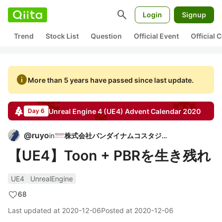
search
Login
Signup
Trend
Stock List
Question
Official Event
Official
info
More than 5 years have passed since last update.
Unreal Engine 4 (UE4)
Advent Calendar
2020
Day 6
@
ruyo
in
株式会社バンダイナムコスタジオ
【UE4】Toon + PBRを生き残れ
UE4
UnrealEngine
68
Last updated at
2020-12-06
Posted at
2020-12-06