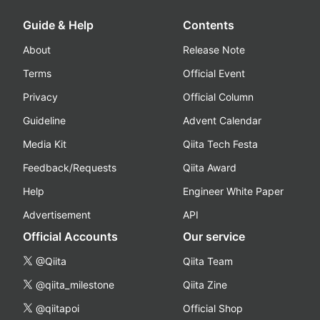
Guide & Help
Contents
About
Release Note
Terms
Official Event
Privacy
Official Column
Guideline
Advent Calendar
Media Kit
Qiita Tech Festa
Feedback/Requests
Qiita Award
Help
Engineer White Paper
Advertisement
API
Official Accounts
Our service
@Qiita
Qiita Team
@qiita_milestone
Qiita Zine
@qiitapoi
Official Shop