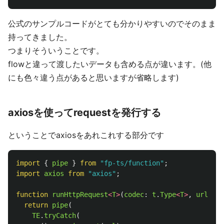
公式のサンプルコードがとても分かりやすいのでそのまま
持ってきました。
つまりそういうことです。
flowと違って渡したいデータも含める点が違います。(他
にも色々違う点があると思いますが省略します)
axiosを使ってrequestを発行する
ということでaxiosをあれこれする部分です
import
{
pipe
}
from
"
fp-ts/function
"
;
import
axios
from
"
axios
"
;
function
runHttpRequest
<
T
>
(
codec
:
t
.
Type
<
T
>
,
url
:
st
return
pipe
(
TE
.
tryCatch
(