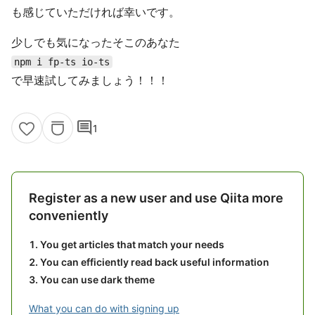
も感じていただければ幸いです。
少しでも気になったそこのあなた
npm i fp-ts io-ts
で早速試してみましょう！！！
comment
1
Register as a new user and use Qiita more
conveniently
You get articles that match your needs
You can efficiently read back useful information
You can use dark theme
What you can do with signing up