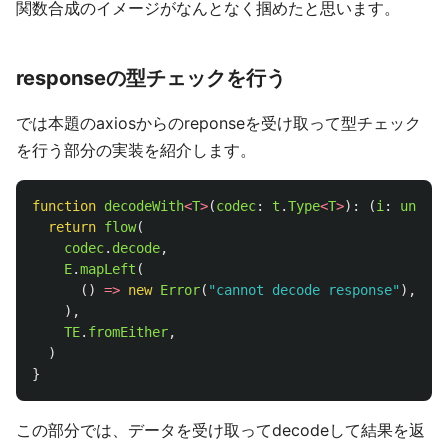
関数合成のイメージがなんとなく掴めたと思います。
responseの型チェックを行う
では本題のaxiosからのreponseを受け取って型チェック
を行う部分の実装を紹介します。
function
decodeWith
<
T
>
(
codec
:
t
.
Type
<
T
>
):
(
i
:
unknow
return
flow
(
codec
.
decode
,
E
.
mapLeft
(
()
=>
new
Error
(
"
cannot decode response
"
),
),
TE
.
fromEither
,
)
}
この部分では、データを受け取ってdecodeして結果を返