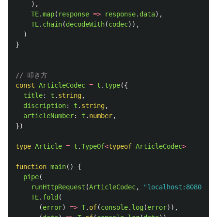
),
TE
.
map
(
response
=>
response
.
data
),
TE
.
chain
(
decodeWith
(
codec
)),
)
}
// 叩き方
const
ArticleCodec
=
t
.
type
({
title
:
t
.
string
,
discription
:
t
.
string
,
articleNumber
:
t
.
number
,
})
type
Article
=
t
.
TypeOf
<
typeof
ArticleCodec
>
function
main
()
{
pipe
(
runHttpRequest
(
ArticleCodec
,
"
localhost:8080/ari
TE
.
fold
(
(
error
)
=>
T
.
of
(
console
.
log
(
error
)),