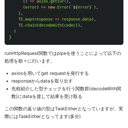
()
=>
axios
.
get
(
url
),
(
error
)
=>
new
Error
(
`
${
error
}
`
),
),
TE
.
map
(
response
=>
response
.
data
),
TE
.
chain
(
decodeWith
(
codec
)),
)
}
runHttpRequest関数ではpipeを使うことによって以下の
処理を順々に行います。
axiosを用いてget requestを発行する
responseからdataを取り出す
先程紹介した型チェックを行う関数群(decodeWith関
数)にdataを渡して結果を受け取る
この関数の返り値の型はTaskEitherとなっていますが、実
際にはTaskEitherとなってます(多分)