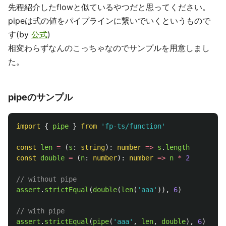
先程紹介したflowと似ているやつだと思ってください。
pipeは式の値をパイプラインに繋いでいくというもので
す(by
公式
)
相変わらずなんのこっちゃなのでサンプルを用意しまし
た。
pipeのサンプル
import
{
pipe
}
from
'
fp-ts/function
'
const
len
=
(
s
:
string
):
number
=>
s
.
length
const
double
=
(
n
:
number
):
number
=>
n
*
2
// without pipe
assert
.
strictEqual
(
double
(
len
(
'
aaa
'
)),
6
)
// with pipe
assert
.
strictEqual
(
pipe
(
'
aaa
'
,
len
,
double
),
6
)