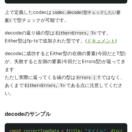
上で定義したcodecは
codec.decode(型チェックしたい要
で型チェックが可能です。
素)
decodeの返り値の型は
です。
Either<Errors, T>
Either型はfp-tsで追加された型です。(
ドキュメント
)
decodeに成功するとEither型の右側の要素(今回だとT型)
が、失敗すると左側の要素(今回だとErrors型)が返ってき
ます
ただし実際に返ってくる値の型は
ではなく、
Errors | T
あくまで
である点に注意してくださ
Either<Errors, T>
い。
decodeのサンプル
const
correctTypeData
=
{
title
:
"
タイトル
"
,
discripti