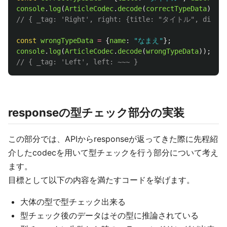
console
.
log
(
ArticleCodec
.
decode
(
correctTypeData
));
// { _tag: 'Right', right: {title: "タイトル", discri
const
wrongTypeData
=
{
name
:
"
なまえ
"
};
console
.
log
(
ArticleCodec
.
decode
(
wrongTypeData
));
// { _tag: 'Left', left: ~~~ }
responseの型チェック部分の実装
この部分では、APIからresponseが返ってきた際に先程紹
介したcodecを用いて型チェックを行う部分について考え
ます。
目標として以下の内容を満たすコードを挙げます。
大体の型で型チェック出来る
型チェック後のデータはその型に推論されている