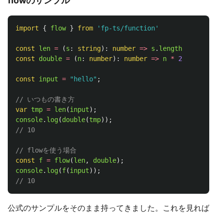
flowのサンプル
import
{
flow
}
from
'
fp-ts/function
'
const
len
=
(
s
:
string
):
number
=>
s
.
length
const
double
=
(
n
:
number
):
number
=>
n
*
2
const
input
=
"
hello
"
;
// いつもの書き方
var
tmp
=
len
(
input
);
console
.
log
(
double
(
tmp
));
// 10
// flowを使う場合
const
f
=
flow
(
len
,
double
);
console
.
log
(
f
(
input
));
// 10
公式のサンプルをそのまま持ってきました。これを見れば