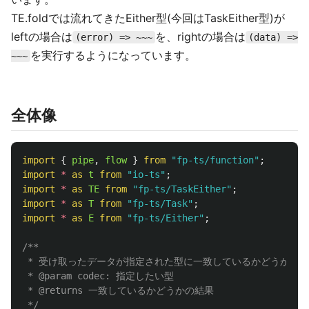
TE.foldでは流れてきたEither型(今回はTaskEither型)が
leftの場合は
を、rightの場合は
(error) => ~~~
(data) =>
を実行するようになっています。
~~~
全体像
import
{
pipe
,
flow
}
from
"
fp-ts/function
"
;
import
*
as 
t
from
"
io-ts
"
;
import
*
as 
TE
from
"
fp-ts/TaskEither
"
;
import
*
as 
T
from
"
fp-ts/Task
"
;
import
*
as 
E
from
"
fp-ts/Either
"
;
/**

 * 受け取ったデータが指定された型に一致しているかどうか判断
 * @param codec: 指定したい型

 * @returns 一致しているかどうかの結果

 */