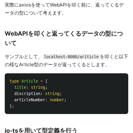
実際にaxiosを使ってWebAPIを叩く前に、返ってくるデ
ータの型について考えます。
WebAPIを叩くと返ってくるデータの型につ
いて
サンプルとして、
を叩くと以下
localhost:8080/ariticle
の様なArticle型のデータが返ってくるとします。
type
Article
=
{
title
:
string
;
discription
:
string
;
articleNumber
:
number
;
};
io-tsを用いて型定義を行う