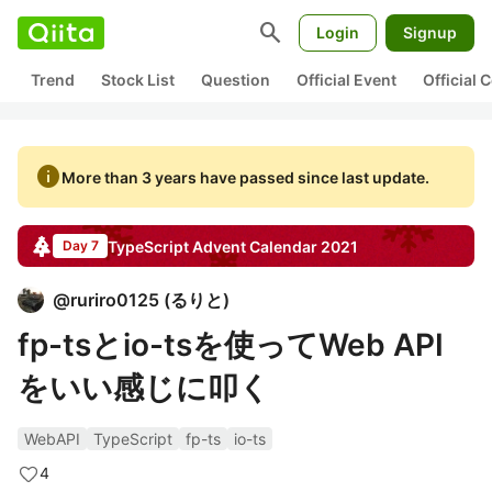
search
Login
Signup
Trend
Stock List
Question
Official Event
Official
info
More than 3 years have passed since last update.
TypeScript
Advent Calendar
2021
Day 7
@
ruriro0125
(
るりと
)
fp-tsとio-tsを使ってWeb API
をいい感じに叩く
WebAPI
TypeScript
fp-ts
io-ts
4