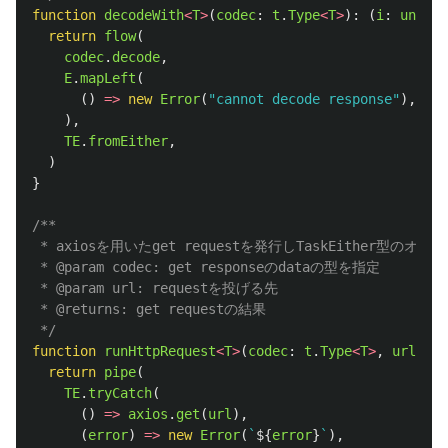
function
decodeWith
<
T
>
(
codec
:
t
.
Type
<
T
>
):
(
i
:
unknow
return
flow
(
codec
.
decode
,
E
.
mapLeft
(
()
=>
new
Error
(
"
cannot decode response
"
),
),
TE
.
fromEither
,
)
}
/**

 * axiosを用いたget requestを発行しTaskEither型のオ
 * @param codec: get responseのdataの型を指定

 * @param url: requestを投げる先

 * @returns: get requestの結果

 */
function
runHttpRequest
<
T
>
(
codec
:
t
.
Type
<
T
>
,
url
:
st
return
pipe
(
TE
.
tryCatch
(
()
=>
axios
.
get
(
url
),
(
error
)
=>
new
Error
(
`
${
error
}
`
),