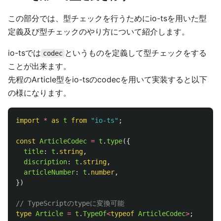
この部分では、型チェックを行うためにio-tsを用いた型
定義及び型チェックのやり方について紹介します。
io-tsでは
というものを定義して型チェックをする
codec
ことが出来ます。
先程のArticle型をio-tsのcodecを用いて実装すると以下
の様になります。
import
*
as 
t
from
"
io-ts
"
;
const
ArticleCodec
=
t
.
type
({
title
:
t
.
string
,
discription
:
t
.
string
,
articleNumber
:
t
.
number
,
})
// TypeScriptのtypeに変換可能
type
Article
=
t
.
TypeOf
<
typeof
ArticleCodec
>
;