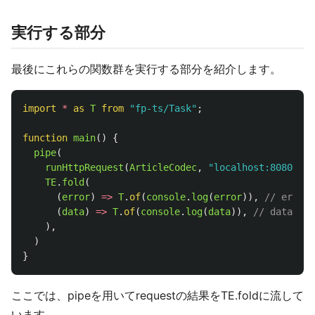
実行する部分
最後にこれらの関数群を実行する部分を紹介します。
import
*
as 
T
from
"
fp-ts/Task
"
;
function
main
()
{
pipe
(
runHttpRequest
(
ArticleCodec
,
"
localhost:8080/ari
TE
.
fold
(
(
error
)
=>
T
.
of
(
console
.
log
(
error
)),
// error
(
data
)
=>
T
.
of
(
console
.
log
(
data
)),
// data: A
),
)
}
ここでは、pipeを用いてrequestの結果をTE.foldに流して
います。