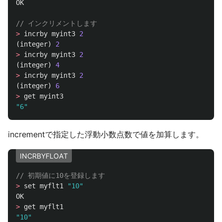
OK
// インクリメントします
>
incrby
myint3
2
(
integer
)
2
>
incrby
myint3
2
(
integer
)
4
>
incrby
myint3
2
(
integer
)
6
>
get
myint3
"6"
incrementで指定した浮動小数点数で値を加算します。
INCRBYFLOAT
// 初期値に10を登録します
>
set
myflt1
"10"
OK
>
get
myflt1
"10"