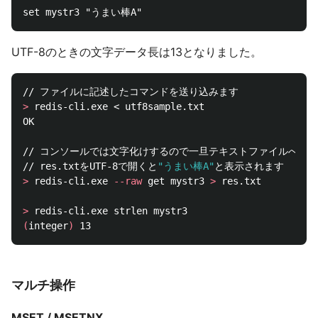
UTF-8のときの文字データ長は13となりました。
>
 redis-cli.exe < utf8sample.txt

OK

// コンソールでは文字化けするので一旦テキストファイルへ保存
// res.txtをUTF-8で開くと
"うまい棒A"
>
 redis-cli.exe 
--raw
 get mystr3 
>
 res.txt

>
(
integer
)
マルチ操作
MSET / MSETNX