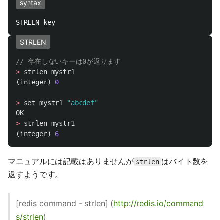
syntax
STRLEN
// 存在しないキーは0が返ります
>
strlen
mystr1
(
integer
)
0
>
set
mystr1
"abcdef"
OK
>
strlen
mystr1
(
integer
)
6
マニュアルには記載はありませんが
はバイト数を
strlen
返すようです。
[redis command - strlen] (
http://redis.io/command
s/strlen
)