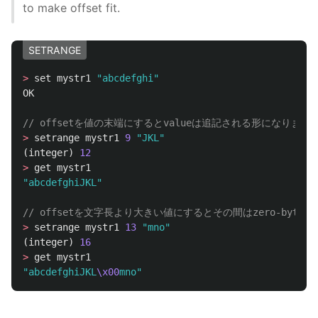
to make offset fit.
SETRANGE
>
set
mystr1
"abcdefghi"
OK
// offsetを値の末端にするとvalueは追記される形になります
>
setrange
mystr1
9
"JKL"
(
integer
)
12
>
get
mystr1
"abcdefghiJKL"
// offsetを文字長より大きい値にするとその間はzero-byte
>
setrange
mystr1
13
"mno"
(
integer
)
16
>
get
mystr1
"abcdefghiJKL
\x00
mno"