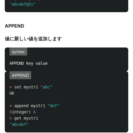
"abcdefghi"
APPEND
値に新しい値を追加します
syntax
APPEND
>
set
mystr1
"abc"
OK
>
append
mystr1
"def"
(
integer
)
6
>
get
mystr1
"abcdef"