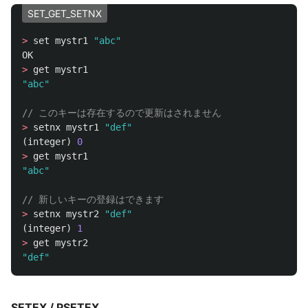
SET_GET_SETNX
>
set
mystr1
"abc"
OK
>
get
mystr1
"abc"
// このキーは存在するので更新はされません
>
setnx
mystr1
"def"
(
integer
)
0
>
get
mystr1
"abc"
// 新しいキーの登録はできます
>
setnx
mystr2
"def"
(
integer
)
1
>
get
mystr2
"def"
SETEX / PSETEX