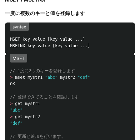
一度に複数のキーと値を登録します
syntax
MSET key value [key value ...]

MSET
// 1度に2つのキーを登録します
>
mset
mystr1
"abc"
mystr2
"def"
OK
// 登録できてることを確認します
>
get
mystr1
"abc"
>
get
mystr2
"def"
// 更新と追加を行います。