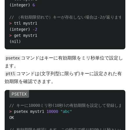
(
integer
)
6
// （有効期限切れで）キーが存在しない場合は-2が返ります
>
ttl
mystr1
(
integer
)
-
2
>
get
mystr1
(
nil
)
コマンドはキーに有効期限をミリ秒単位で設定し
psetex
ます。
コマンドは(文字列型に限らず)キーに設定された有
pttl
効期限を確認できます。
PSETEX
// キーに10000ミリ秒(10秒)の有効期限を設定して登録します
>
psetex
mystr1
10000
"abc"
OK
// 有効期限を確認します、この時点で残り8109ミリ秒というこ