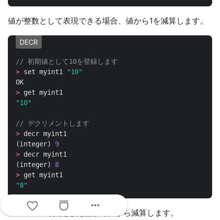
値が整数として表現できる場合、値から1を減算します。
DECR
// 初期値として10を登録します
>
set
myint1
"10"
OK
>
get
myint1
"10"
// デクリメントします
>
decr
myint1
(
integer
)
9
>
decr
myint1
(
integer
)
8
>
get
myint1
"8"
more_horiz
incrementで指定した整数で値から減算します。