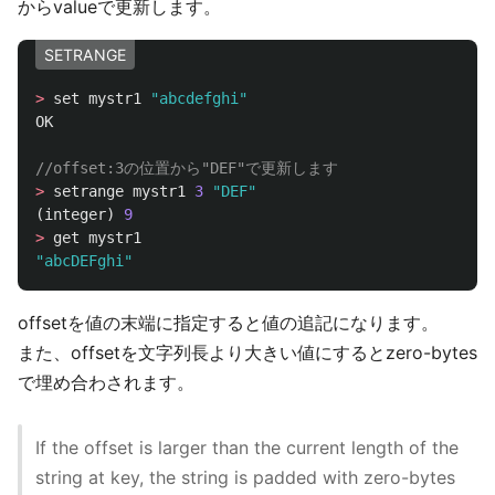
からvalueで更新します。
SETRANGE
>
set
mystr1
"abcdefghi"
OK
//offset:3の位置から"DEF"で更新します
>
setrange
mystr1
3
"DEF"
(
integer
)
9
>
get
mystr1
"abcDEFghi"
offsetを値の末端に指定すると値の追記になります。
また、offsetを文字列長より大きい値にするとzero-bytes
で埋め合わされます。
If the offset is larger than the current length of the
string at key, the string is padded with zero-bytes