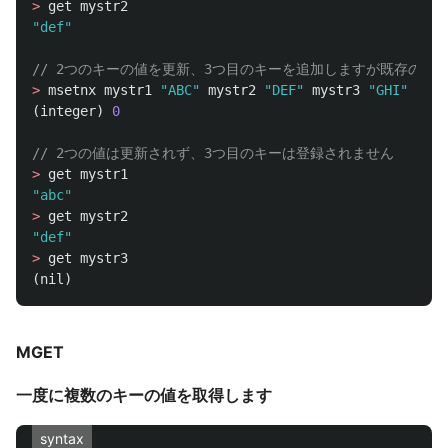
>
get
mystr2
"def"
// 2つのキーの値を更新、3つ目のキーを追加しますが既存のキ
>
msetnx
mystr1
"ABC"
mystr2
"DEF"
mystr3
"GHI"
(
integer
)
0
// 2つの値は更新されず、3つ目のキーは登録されません
>
get
mystr1
"abc"
>
get
mystr2
"def"
>
get
mystr3
(
nil
)
MGET
一度に複数のキーの値を取得します
syntax