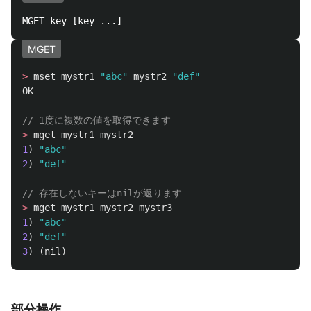
MGET
>
mset
mystr1
"abc"
mystr2
"def"
OK
// 1度に複数の値を取得できます
>
mget
mystr1
mystr2
1
)
"abc"
2
)
"def"
// 存在しないキーはnilが返ります
>
mget
mystr1
mystr2
mystr3
1
)
"abc"
2
)
"def"
3
)
(
nil
)
部分操作