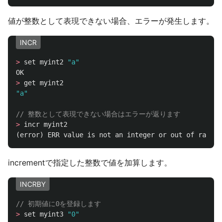
値が整数として表現できない場合、エラーが発生します。
INCR
>
set
myint2
"a"
OK
>
get
myint2
"a"
// 整数として表現できない場合はエラーが返ります
>
incr
myint2
(
error
)
ERR
value
is
not
an
integer
or
out
of
range
incrementで指定した整数で値を加算します。
INCRBY
// 初期値に0を登録します
>
set
myint3
"0"