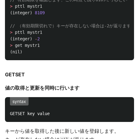
>
pttl
mystr1
(
integer
)
8109
// （有効期限切れで）キーが存在しない場合は-2が返ります
>
pttl
mystr1
(
integer
)
-
2
>
get
mystr1
(
nil
)
GETSET
値の取得と更新を同時に行います
syntax
キーから値を取得した後に新しい値を登録します。