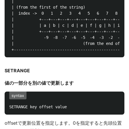
 |                                                  
 | (from the first of the string)                   
 |  index ->  0   1   2   3   4   5   6   7   8     
 |           +---+---+---+---+---+---+---+---+---+  
 |           | a | b | c | d | e | f | g | h | i |  
 |           +---+---+---+---+---+---+---+---+---+  
 |             -9  -8  -7  -6  -5  -4  -3  -2  -1  <
 |                              (from the end of the
SETRANGE
値の一部分を別の値で更新します
syntax
offsetで更新位置を指定します。0を指定すると先頭位置