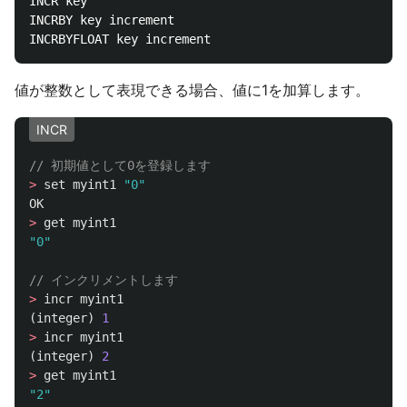
INCR key

INCRBY key increment

値が整数として表現できる場合、値に1を加算します。
INCR
// 初期値として0を登録します
>
set
myint1
"0"
OK
>
get
myint1
"0"
// インクリメントします
>
incr
myint1
(
integer
)
1
>
incr
myint1
(
integer
)
2
>
get
myint1
"2"