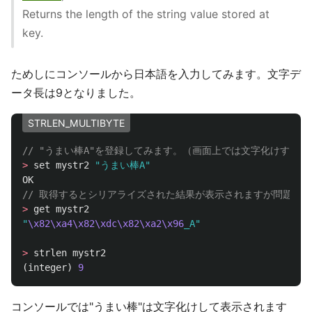
Returns the length of the string value stored at
key.
ためしにコンソールから日本語を入力してみます。文字デ
ータ長は9となりました。
STRLEN_MULTIBYTE
// "うまい棒A"を登録してみます。（画面上では文字化けする
>
set
mystr2
"うまい棒A"
OK
// 取得するとシリアライズされた結果が表示されますが問題あ
>
get
mystr2
"
\x82\xa4\x82\xdc\x82\xa2\x96
_A"
>
strlen
mystr2
(
integer
)
9
コンソールでは"うまい棒"は文字化けして表示されます