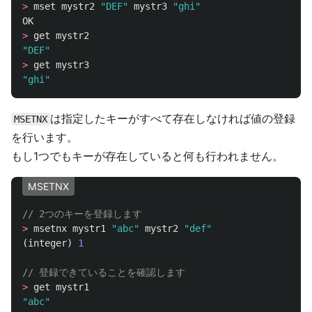
>
mset
mystr2
"DEF"
mystr3
"ghi"
OK
>
get
mystr2
"DEF"
>
get
mystr3
"ghi"
は指定したキーがすべて存在しなければ値の登録
MSETNX
を行います。
もし1つでもキーが存在していると何も行われません。
MSETNX
// 2つのキーを登録します
>
msetnx
mystr1
"abc"
mystr2
"def"
(
integer
)
1
// 登録できていることを確認します
>
get
mystr1
"abc"