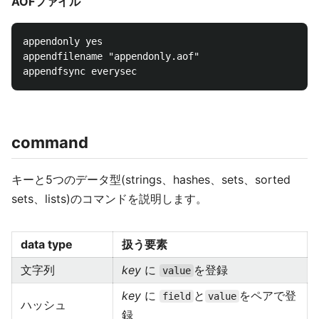
AOFファイル
appendonly yes

appendfilename "appendonly.aof"

command
キーと5つのデータ型(strings、hashes、sets、sorted
sets、lists)のコマンドを説明します。
data type
扱う要素
文字列
key
に
を登録
value
key
に
と
をペアで登
field
value
ハッシュ
録