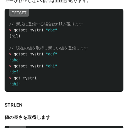
キーが存在しない場合は
が返ります。
nil
GETSET
// 新規に登録する場合はnilが返ります
>
getset
mystr1
"abc"
(
nil
)
// 現在の値を取得し新しい値を登録します
>
getset
mystr1
"def"
"abc"
>
getset
mystr1
"ghi"
"def"
>
get
mystr1
"ghi"
STRLEN
値の長さを取得します