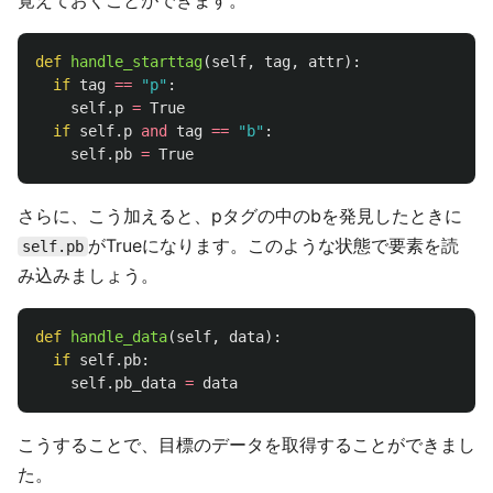
覚えておくことができます。
def
handle_starttag
(
self
,
tag
,
attr
):
if
tag
==
"
p
"
:
self
.
p
=
True
if
self
.
p
and
tag
==
"
b
"
:
self
.
pb
=
True
さらに、こう加えると、pタグの中のbを発見したときに
がTrueになります。このような状態で要素を読
self.pb
み込みましょう。
def
handle_data
(
self
,
data
):
if
self
.
pb
:
self
.
pb_data
=
data
こうすることで、目標のデータを取得することができまし
た。