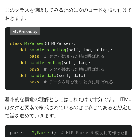
このクラスを俯瞰してみるために次のコードを張り付けて
おきます。
MyParser.py
class
MyParser
(
HTMLParser
):
def
handle_starttag
(
self
,
tag
,
attrs
):
pass
def
handle_endtag
(
self
,
tag
):
pass
def
handle_data
(
self
,
data
):
pass
基本的な構造の理解としてはこれだけで十分です。HTML
はタグと要素で構成されているのはご存じてあると想定し
て話を進めていきます。
parser
=
MyParser
()