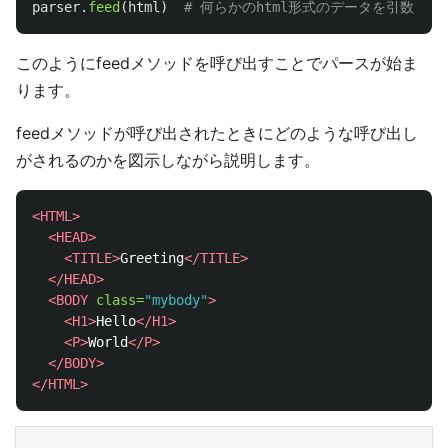
parser
.
feed
(
html
)
このようにfeedメソッドを呼び出すことでパースが始ま
ります。
feedメソッドが呼び出されたときにどのような呼び出し
がされるのかを図示しながら説明します。
<HTML>
<HEAD>
<TITLE>
Greeting
</TITLE>
</HEAD>
<BODY
class=
"mybody"
>
<H1>
Hello
</H1>
<P>
World
</P>
</BODY>
</HTML>