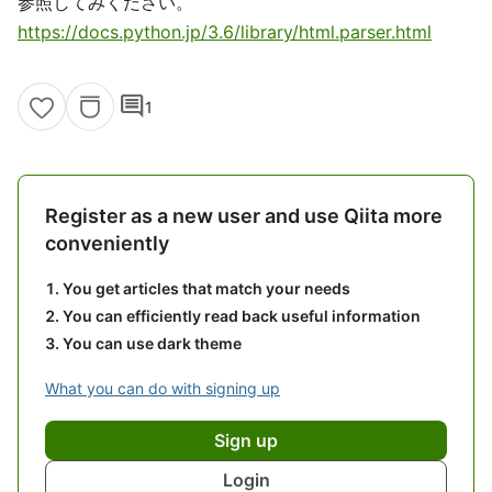
参照してみください。
https://docs.python.jp/3.6/library/html.parser.html
comment
1
Register as a new user and use Qiita more
conveniently
You get articles that match your needs
You can efficiently read back useful information
You can use dark theme
What you can do with signing up
Sign up
Login