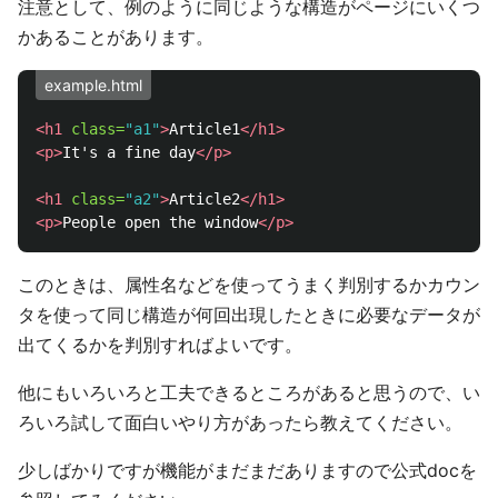
注意として、例のように同じような構造がページにいくつ
かあることがあります。
example.html
<h1
class=
"a1"
>
Article1
</h1>
<p>
It's a fine day
</p>
<h1
class=
"a2"
>
Article2
</h1>
<p>
People open the window
</p>
このときは、属性名などを使ってうまく判別するかカウン
タを使って同じ構造が何回出現したときに必要なデータが
出てくるかを判別すればよいです。
他にもいろいろと工夫できるところがあると思うので、い
ろいろ試して面白いやり方があったら教えてください。
少しばかりですが機能がまだまだありますので公式docを