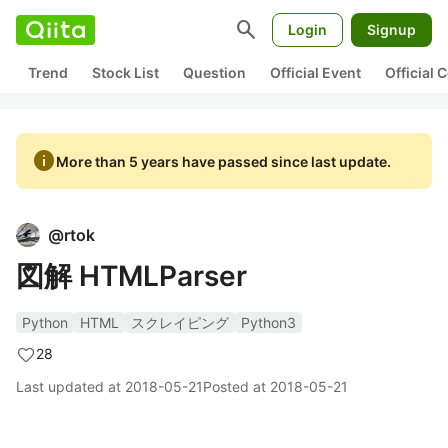
search
Login
Signup
Trend
Stock List
Question
Official Event
Official
info
More than 5 years have passed since last update.
@
rtok
図解 HTMLParser
Python
HTML
スクレイピング
Python3
28
Last updated at
2018-05-21
Posted at
2018-05-21