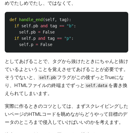
めでたしめでたし、ではなくて、
def
handle_end
(
self
,
tag
):
if
self
.
pb
and
tag
==
"
b
"
:
self
.
pb
=
False
if
self
.
p
and
tag
==
"
p
"
:
self
.
p
=
False
としてあげることで、タグから抜けたときにちゃんと抜け
ているよということを覚えさせてあげることが必要です。
そうでないと、
フラグがこの後ずっとTrueにな
self.pb
り、HTMLファイルの終端までずっと
を書き換
self.data
えられてしまいます。
実際に作るときのコツとしては、まずスクレイピングした
いページのHTMLコードを眺めながらどうやって目標のデ
ータのところまで侵入していけばいいのかを考えます。