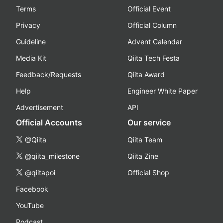
Terms
Official Event
Privacy
Official Column
Guideline
Advent Calendar
Media Kit
Qiita Tech Festa
Feedback/Requests
Qiita Award
Help
Engineer White Paper
Advertisement
API
Official Accounts
Our service
@Qiita
Qiita Team
@qiita_milestone
Qiita Zine
@qiitapoi
Official Shop
Facebook
YouTube
Podcast