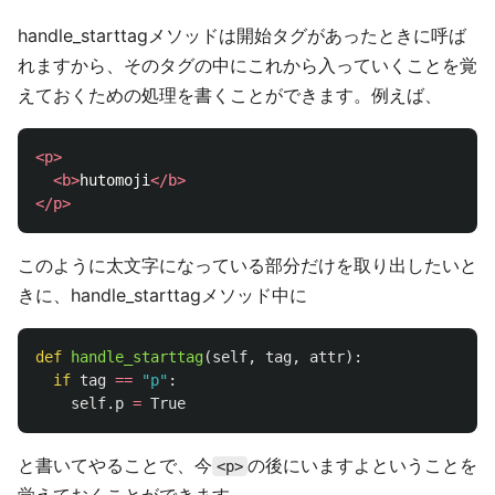
handle_starttagメソッドは開始タグがあったときに呼ば
れますから、そのタグの中にこれから入っていくことを覚
えておくための処理を書くことができます。例えば、
<p>
<b>
hutomoji
</b>
</p>
このように太文字になっている部分だけを取り出したいと
きに、handle_starttagメソッド中に
def
handle_starttag
(
self
,
tag
,
attr
):
if
tag
==
"
p
"
:
self
.
p
=
True
と書いてやることで、今
の後にいますよということを
<p>