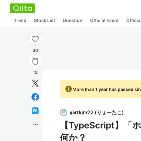
Trend
Stock List
Question
Official Event
Offici
30
12
info
More than 1 year has passed sin
@
rtkjm22
(
りょーたこ
)
【TypeScrip
more_horiz
何か？