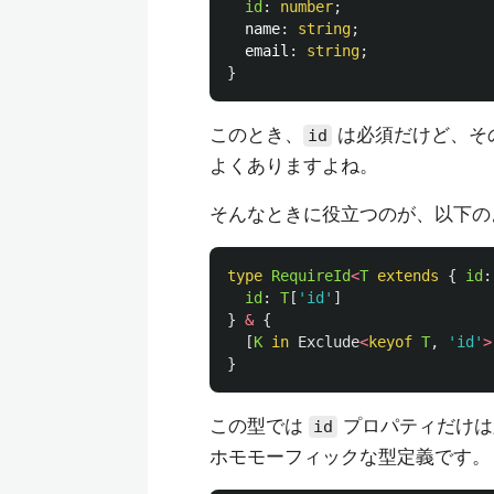
id
:
number
;
name
:
string
;
email
:
string
;
}
このとき、
は必須だけど、その
id
よくありますよね。
そんなときに役立つのが、以下の
type
RequireId
<
T
extends
{
id
:
id
:
T
[
'
id
'
]
}
&
{
[
K
in
Exclude
<
keyof
T
,
'
id
'
>
}
この型では
プロパティだけは
id
ホモモーフィックな型定義です。