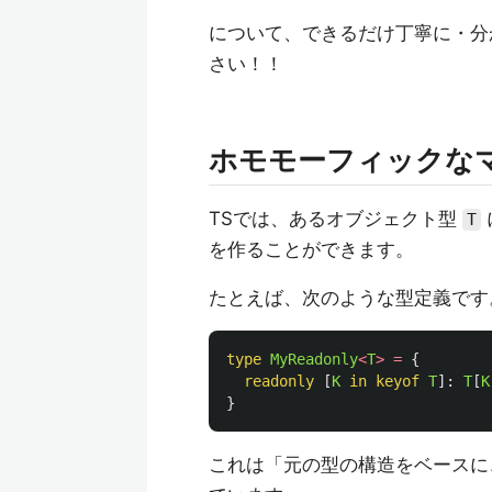
について、できるだけ丁寧に・分
さい！！
ホモモーフィックな
TSでは、あるオブジェクト型
T
を作ることができます。
たとえば、次のような型定義です
type
MyReadonly
<
T
>
=
{
readonly
[
K
in
keyof
T
]:
T
[
K
}
これは「元の型の構造をベースに