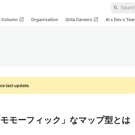
search
open_in_new
open_in_new
al Column
Organization
Qiita Careers
AI x Dev x Tea
ce last update.
t】「ホモモーフィック」なマップ型とは