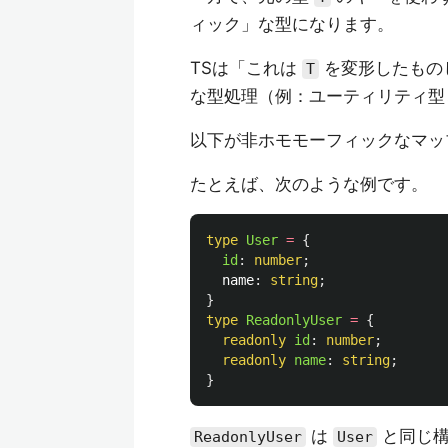
ィック」な型になります。
TSは「これは
を変形したもの
T
な型処理（例：ユーティリティ型
以下が非ホモモーフィックなマッ
たとえば、次のような例です。
type
User
=
{
id
:
number
;
name
:
string
;
}
type
ReadonlyUser
=
{
readonly
id
:
number
;
readonly
name
:
string
;
}
は
と同じ構
ReadonlyUser
User