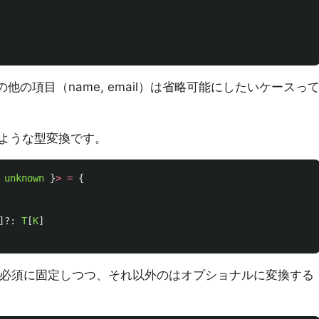
他の項目（name, email）は省略可能にしたいケースっ
ような型変換です。
unknown
}
>
=
{
]?:
T
[
K
]
必須に固定しつつ、それ以外のはオプショナルに変換する