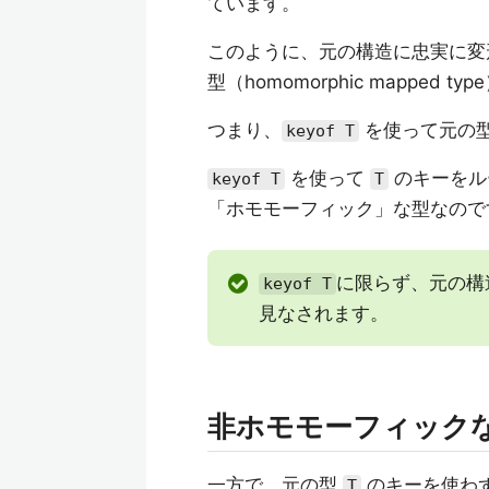
ています。
このように、元の構造に忠実に変
型（homomorphic mapped 
つまり、
を使って元の
keyof T
を使って
のキーをル
keyof T
T
「ホモモーフィック」な型なので
に限らず、元の構
keyof T
見なされます。
非ホモモーフィック
一方で、元の型
のキーを使わ
T