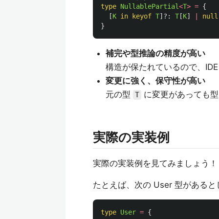
type
NullablePartial
<
T
>
=
{
[
K
in
keyof
T
]?:
T
[
K
]
|
null
}
補完や型推論の精度が高い
構造が保たれているので、IDE
変更に強く、保守性が高い
元の型
に変更があっても型
T
実際の実装例
実際の実装例を見てみましょう！
たとえば、次の User 型がある
type
User
=
{