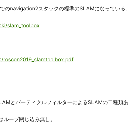
ース)でのnavigation2スタックの標準のSLAMになっている。
ski/slam_toolbox
lks/roscon2019_slamtoolbox.pdf
LAMとパーティクルフィルターによるSLAMの二種類あ
Mはループ閉じ込み無し。