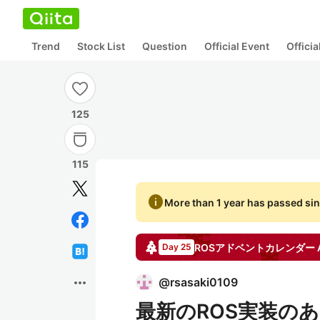
Trend
Stock List
Question
Official Event
Offici
125
115
info
More than 1 year has passed sin
ROSアドベントカレンダー
Day 25
more_horiz
@
rsasaki0109
最新のROS実装のあ