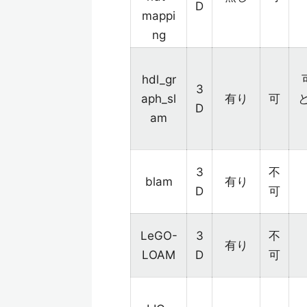
D
mappi
ng
hdl_gr
3
aph_sl
有り
可
D
am
3
不
blam
有り
D
可
LeGO-
3
不
有り
LOAM
D
可