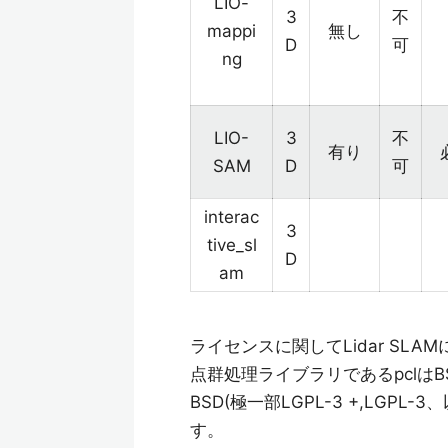
LIO-
3
不
mappi
無し
D
可
ng
LIO-
3
不
有り
SAM
D
可
interac
3
tive_sl
D
am
ライセンスに関してLidar SL
点群処理ライブラリであるpclはB
BSD(極一部LGPL-3 +,LGPL-3
す。