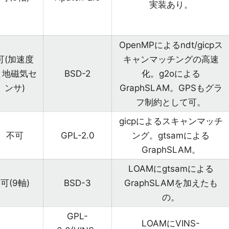
実装あり。
OpenMPによるndt/gicpス
可(加速度
キャンマッチングの高速
と地磁気セ
BSD-2
化。g2oによる
ンサ)
GraphSLAM。GPSもグラ
フ制約として可。
gicpによるスキャンマッチ
不可
GPL-2.0
ング。gtsamによる
GraphSLAM。
LOAMにgtsamによる
可(9軸)
BSD-3
GraphSLAMを加えたも
の。
GPL-
LOAMにVINS-