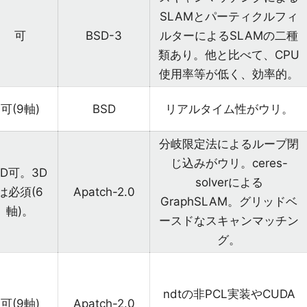
SLAMとパーティクルフィ
可
BSD-3
ルターによるSLAMの二種
類あり。他と比べて、CPU
使用率等が低く、効率的。
可(9軸)
BSD
リアルタイム性がウリ。
分岐限定法によるループ閉
じ込みがウリ。ceres-
2D可。3D
solverによる
は必須(6
Apatch-2.0
GraphSLAM。グリッドベ
軸)。
ースドなスキャンマッチン
グ。
ndtの非PCL実装やCUDA
可(9軸)
Apatch-2.0