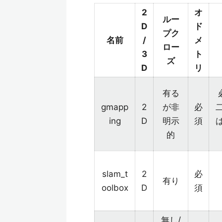
2
オ
ルー
D
ド
プク
名前
/
メ
ロー
3
ト
ズ
D
リ
有る
gmapp
2
が非
必
ing
D
明示
須
的
slam_t
2
必
有り
oolbox
D
須
無し/