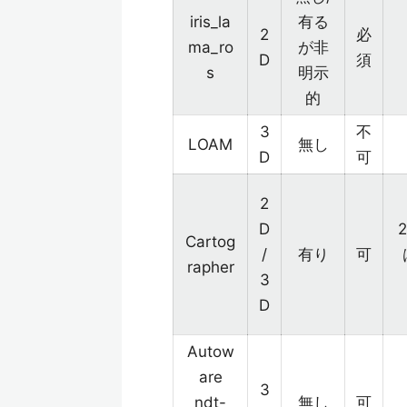
iris_la
有る
2
必
ma_ro
が非
D
須
s
明示
的
3
不
LOAM
無し
D
可
2
D
Cartog
/
有り
可
rapher
3
D
Autow
are
3
ndt-
無し
可