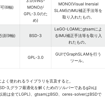
3.0(VINS-
MONO(Visual Inersial
可(6軸)
MONOが
SLAM)のIMU補正手法等を
GPL-3.0のた
取り入れたもの。
め)
LeGO-LOAMにgtsamによ
必須(9軸)
BSD-3
るIMU補正手法等を取り入
れたもの。
GUIでGraphSLAMを行う
GPL-3.0
ツール。
AMによく使われるライブラリを言及すると,
SD-3,グラフ最適化を解くためのソルバーであるg2oは
、以前は全てLGPL)、gtsamはBSD、ceres-solverはBSDで