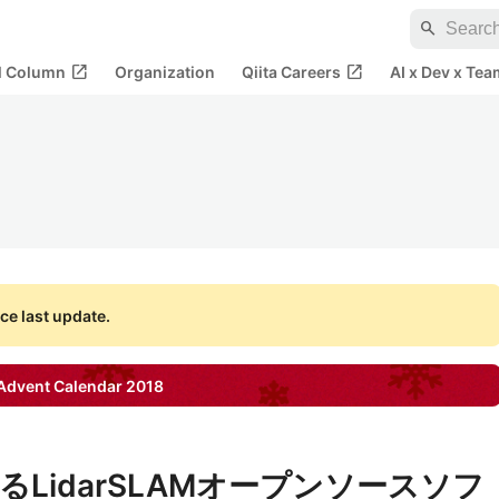
search
open_in_new
open_in_new
al Column
Organization
Qiita Careers
AI x Dev x Tea
ce last update.
Advent Calendar
2018
るLidarSLAMオープンソースソフ