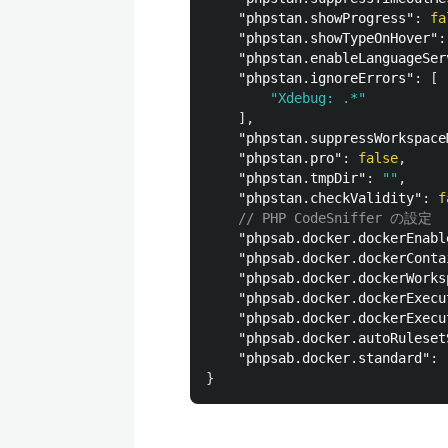
"phpstan.showProgress"
:
fa
"phpstan.showTypeOnHover"
:
"phpstan.enableLanguageSer
"phpstan.ignoreErrors"
:
[
"Xdebug: .*"
],
"phpstan.suppressWorkspace
"phpstan.pro"
:
false
,
"phpstan.tmpDir"
:
""
,
"phpstan.checkValidity"
:
f
// PHP CodeSniffer の設定
"phpsab.docker.dockerEnabl
"phpsab.docker.dockerConta
"phpsab.docker.dockerWorks
"phpsab.docker.dockerExecu
"phpsab.docker.dockerExecu
"phpsab.docker.autoRuleset
"phpsab.docker.standard"
:
}