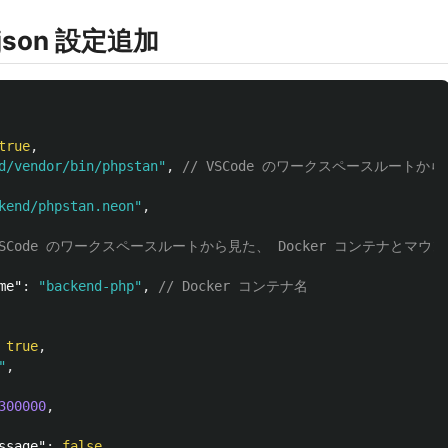
s.json 設定追加
true
,
d/vendor/bin/phpstan"
,
// VSCode のワークスペースルート
kend/phpstan.neon"
,
 VSCode のワークスペースルートから見た、 Docker コンテナとマ
me"
:
"backend-php"
,
// Docker コンテナ名
true
,
"
,
300000
,
ssage"
:
false
,