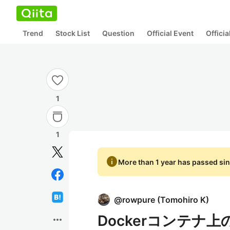
Trend
Stock List
Question
Official Event
Offici
1
1
info
More than 1 year has passed sin
@
rowpure
(
Tomohiro K
)
Dockerコンテナ上
more_horiz