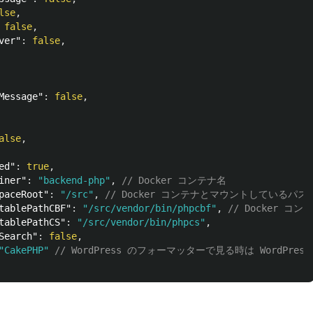
lse
,
false
,
ver"
:
false
,
Message"
:
false
,
alse
,
ed"
:
true
,
iner"
:
"backend-php"
,
// Docker コンテナ名
paceRoot"
:
"/src"
,
// Docker コンテナとマウントしているパス
tablePathCBF"
:
"/src/vendor/bin/phpcbf"
,
// Docker 
tablePathCS"
:
"/src/vendor/bin/phpcs"
,
Search"
:
false
,
"CakePHP"
// WordPress のフォーマッターで見る時は WordPre