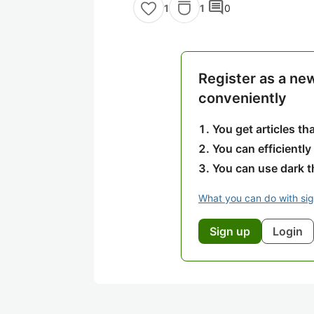
comment
1
0
1
Register as a ne
conveniently
You get articles t
You can efficiently
You can use dark 
What you can do with si
Sign up
Login