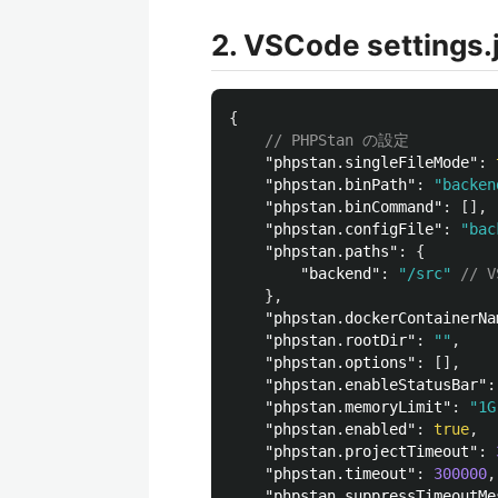
2. VSCode setting
{
// PHPStan の設定
"phpstan.singleFileMode"
:
"phpstan.binPath"
:
"backen
"phpstan.binCommand"
:
[],
"phpstan.configFile"
:
"bac
"phpstan.paths"
:
{
"backend"
:
"/src"
//
},
"phpstan.dockerContainerNa
"phpstan.rootDir"
:
""
,
"phpstan.options"
:
[],
"phpstan.enableStatusBar"
:
"phpstan.memoryLimit"
:
"1G
"phpstan.enabled"
:
true
,
"phpstan.projectTimeout"
:
"phpstan.timeout"
:
300000
,
"phpstan.suppressTimeoutMe