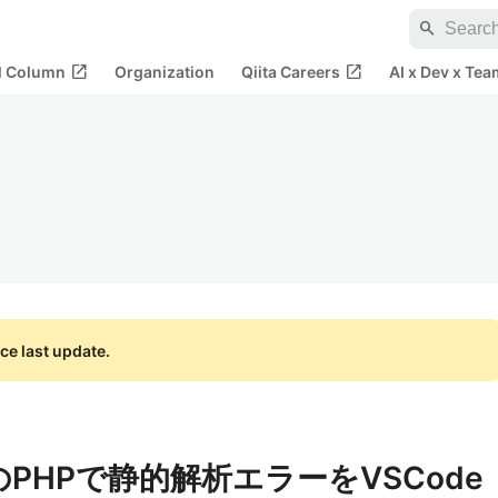
search
open_in_new
open_in_new
al Column
Organization
Qiita Careers
AI x Dev x Tea
ce last update.
のPHPで静的解析エラーをVSCode