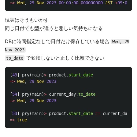
=>
Wed
,
29
Nov
2023
00
:
00
:
00
.
000000000
JST
+
09
:
00
現実はそうもいかず
同じ日付でも型が違うと悲しい気持ちになる
DBに時間指定なしで日付だけ保存している場合
Wed, 29
Nov 2023
で変換しないと正しく比較できない
to_date
[
49
]
pry
(
main
)
>
product
.
start_date
=>
Wed
,
29
Nov
2023
[
54
]
pry
(
main
)
>
current_day
.
to_date
=>
Wed
,
29
Nov
2023
[
53
]
pry
(
main
)
>
product
.
start_date
==
current_day
.
to
=>
true