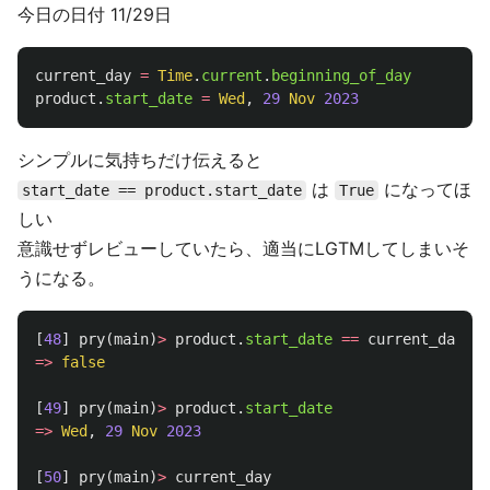
今日の日付 11/29日
current_day
=
Time
.
current
.
beginning_of_day
product
.
start_date
=
Wed
,
29
Nov
2023
シンプルに気持ちだけ伝えると
は
になってほ
start_date == product.start_date
True
しい
意識せずレビューしていたら、適当にLGTMしてしまいそ
うになる。
[
48
]
pry
(
main
)
>
product
.
start_date
==
current_day
=>
false
[
49
]
pry
(
main
)
>
product
.
start_date
=>
Wed
,
29
Nov
2023
[
50
]
pry
(
main
)
>
current_day