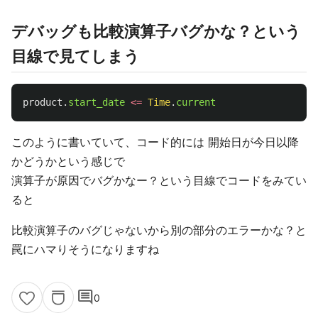
デバッグも比較演算子バグかな？という
目線で見てしまう
product
.
start_date
<=
Time
.
current
このように書いていて、コード的には 開始日が今日以降
かどうかという感じで
演算子が原因でバグかなー？という目線でコードをみてい
ると
比較演算子のバグじゃないから別の部分のエラーかな？と
罠にハマりそうになりますね
comment
0