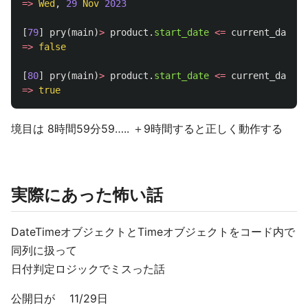
=>
Wed
,
29
Nov
2023
[
79
]
pry
(
main
)
>
product
.
start_date
<=
current_day
+
=>
false
[
80
]
pry
(
main
)
>
product
.
start_date
<=
current_day
+
=>
true
境目は 8時間59分59….. ＋9時間すると正しく動作する
実際にあった怖い話
DateTimeオブジェクトとTimeオブジェクトをコード内で
同列に扱って
日付判定ロジックでミスった話
公開日が 11/29日