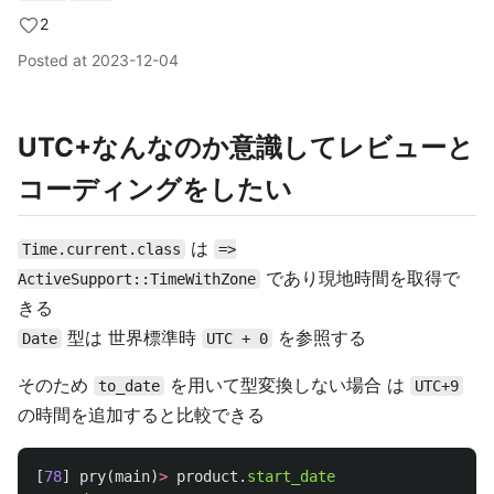
2
Posted at
2023-12-04
UTC+なんなのか意識してレビューと
コーディングをしたい
は
Time.current.class
=>
であり現地時間を取得で
ActiveSupport::TimeWithZone
きる
型は 世界標準時
を参照する
Date
UTC + 0
そのため
を用いて型変換しない場合 は
to_date
UTC+9
の時間を追加すると比較できる
[
78
]
pry
(
main
)
>
product
.
start_date