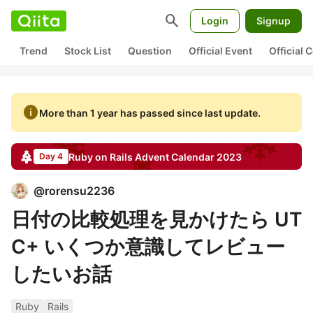
search
Login
Signup
Trend
Stock List
Question
Official Event
Official
info
More than 1 year has passed since last update.
Ruby on Rails
Advent Calendar
2023
Day 4
@
rorensu2236
日付の比較処理を見かけたら UT
C+ いくつか意識してレビュー
したいお話
Ruby
Rails