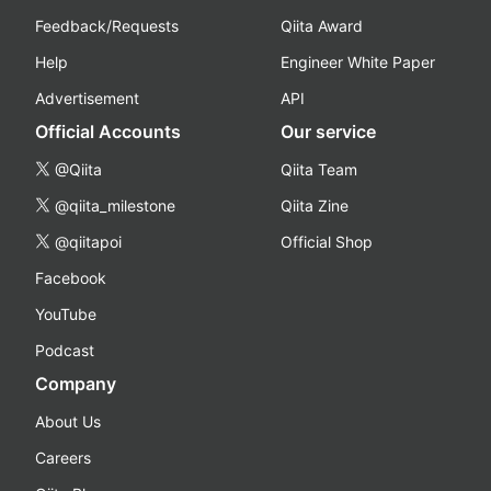
Feedback/Requests
Qiita Award
Help
Engineer White Paper
Advertisement
API
Official Accounts
Our service
@Qiita
Qiita Team
@qiita_milestone
Qiita Zine
@qiitapoi
Official Shop
Facebook
YouTube
Podcast
Company
About Us
Careers