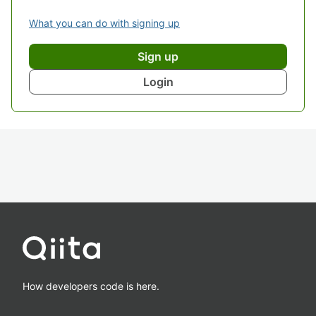
What you can do with signing up
Sign up
Login
How developers code is here.