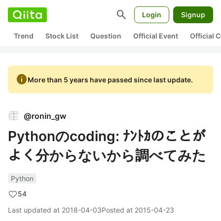
search
Login
Signup
Trend
Stock List
Question
Official Event
Official
info
More than 5 years have passed since last update.
@
ronin_gw
Pythonのcoding: ﾅﾝﾄｶのことが
よく分からないから調べてみた
Python
54
Last updated at
2018-04-03
Posted at
2015-04-23