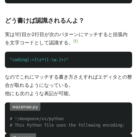
どう書けば認識されるんよ？
実は1行目か2行目が次のパターンにマッチすると括弧内
1
を文字コードとして認識する。
"
coding[:=]\s*([-\w.]+)
"
なのでこれにマッチする書き方さえすればエディタとの整
合が取れるようになっている。
他にも次のような表記が可能。
wazamae.py
# !/mongoose/vs/python
