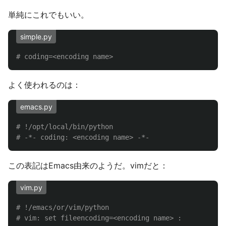
単純にこれでもいい。
simple.py
よく使われるのは：
emacs.py
# !/opt/local/bin/python

この表記はEmacs由来のようだ。vimだと：
vim.py
# !/emacs/or/vim/python
