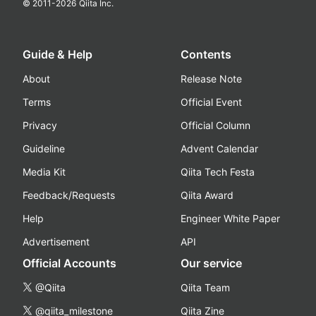
© 2011-
2026
Qiita Inc.
Guide & Help
Contents
About
Release Note
Terms
Official Event
Privacy
Official Column
Guideline
Advent Calendar
Media Kit
Qiita Tech Festa
Feedback/Requests
Qiita Award
Help
Engineer White Paper
Advertisement
API
Official Accounts
Our service
@Qiita
Qiita Team
@qiita_milestone
Qiita Zine