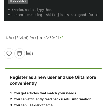
jillypoor.py
# !/neko/nadetai/python

\s : [ \t\n\r\f], \w : [_a-zA-Z0-9]
↩
comment
1
Register as a new user and use Qiita more
conveniently
You get articles that match your needs
You can efficiently read back useful information
You can use dark theme