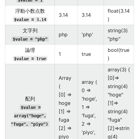
$value = 1
浮動小数点数
float(3.14
3.14
3.14
)
$value = 3.14
文字列
string(3)
php
'php'
"php"
$value = "php"
論理
bool(true
1
true
)
$value = true
array(3) {
Array
[0]=>
array (
(
string(4)
0 =>
[0] =>
"hoge"
配列
'hoge',
hoge
[1]=>
1 =>
$value =
[1] =>
string(4)
'fuga',
array("hoge",
fuga
"fuga"
2 =>
"fuga", "piyo")
[2] =>
[2]=>strin
'piyo',
piyo
g(4)