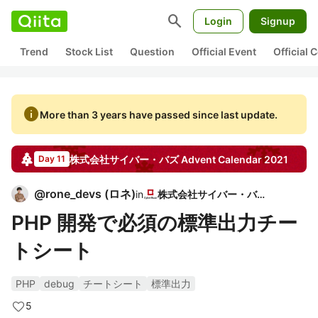
search
Login
Signup
Trend
Stock List
Question
Official Event
Official
info
More than 3 years have passed since last update.
株式会社サイバー・バズ
Advent Calendar
2021
Day 11
@
rone_devs
(
ロネ
)
in
株式会社サイバー・バズ
PHP 開発で必須の標準出力チー
トシート
PHP
debug
チートシート
標準出力
5