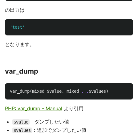
の出力は
'test'
となります。
var_dump
var_dump
(
mixed
$value
,
mixed
...
$values
)
PHP: var_dump - Manual
より引用
：ダンプしたい値
$value
：追加でダンプしたい値
$values