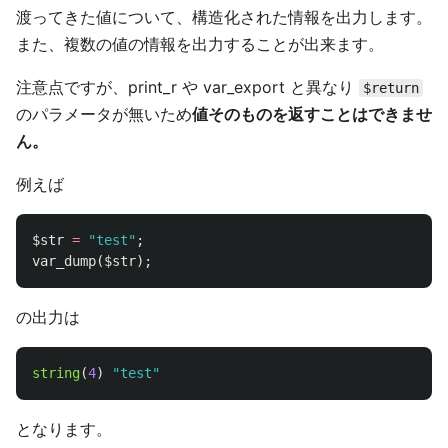
渡ってきた値について、構造化された情報を出力します。
また、複数の値の情報を出力することが出来ます。
注意点ですが、print_r や var_export と異なり
$return
のパラメータが無いため
値そのものを返すことはできませ
ん。
例えば
$str
=
"test"
;
var_dump
(
$str
);
の出力は
string
(
4
)
"test"
となります。