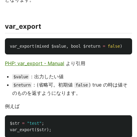
var_export
var_export
(
mixed
$value
,
bool
$return
=
false
)
PHP: var_export - Manual
より引用
：出力したい値
$value
：(省略可。初期値
) true の時は値そ
$return
false
のものを返すようになります。
例えば
$str
=
"test"
;
var_export
(
$str
);