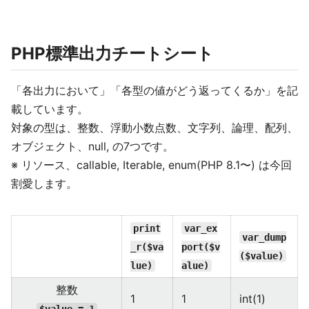
PHP標準出力チートシート
「各出力において」「各型の値がどう返ってくるか」を記
載しています。
対象の型は、整数、浮動小数点数、文字列、論理、配列、
オブジェクト、null, の7つです。
※ リソース、callable, Iterable, enum(PHP 8.1〜) は今回
割愛します。
print
var_ex
var_dump
_r($va
port($v
($value)
lue)
alue)
整数
1
1
int(1)