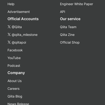
Help
Engineer White Paper
Advertisement
API
Official Accounts
Our service
@Qiita
Qiita Team
@qiita_milestone
Qiita Zine
@qiitapoi
Official Shop
Facebook
YouTube
Podcast
Company
About Us
Careers
Qiita Blog
News Release