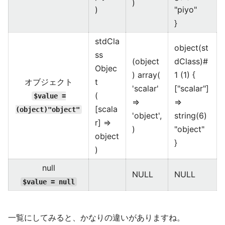
)
)
"piyo"
}
stdCla
object(st
ss
(object
dClass)#
Objec
) array(
1 (1) {
オブジェクト
t
'scalar'
["scalar"]
(
$value =
=>
=>
[scala
(object)"object"
'object',
string(6)
r] =>
)
"object"
object
}
)
null
NULL
NULL
$value = null
一覧にしてみると、かなりの違いがありますね。