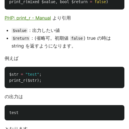
print_r
(
mixed
$value
,
bool
$return
=
false
)
PHP: print_r - Manual
より引用
：出力したい値
$value
：(省略可。初期値
) true の時は
$return
false
string を返すようになります。
例えば
$str
=
"test"
;
print_r
(
$str
);
の出力は
test
となります。