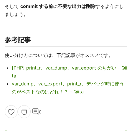
そして
commit する前に不要な出力は削除
するようにし
ましょう。
参考記事
使い分け方については、下記記事がオススメです。
[PHP] print_r、var_dump、var_export のちがい - Qii
ta
var_dump、var_export、print_r、デバッグ時に使う
のがベストなのはどれ！？ - Qiita
comment
0