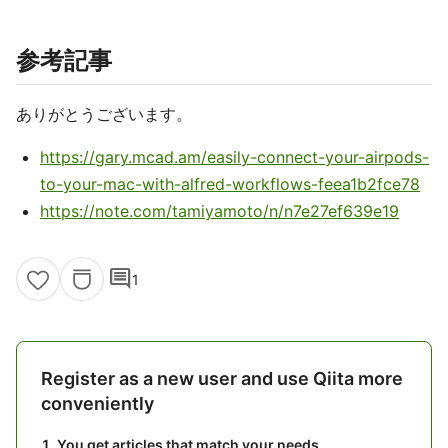
参考記事
ありがとうございます。
https://gary.mcad.am/easily-connect-your-airpods-
to-your-mac-with-alfred-workflows-feea1b2fce78
https://note.com/tamiyamoto/n/n7e27ef639e19
comment
1
Register as a new user and use Qiita more
conveniently
You get articles that match your needs