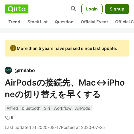
search
Login
Signup
Trend
Stock List
Question
Official Event
Official
info
More than 5 years have passed since last update.
@
rmlabo
AirPodsの接続先、Mac↔iPho
neの切り替えを早くする
Alfred
bluetooth
Siri
Workflow
AirPods
9
Last updated at
2020-08-17
Posted at
2020-07-25