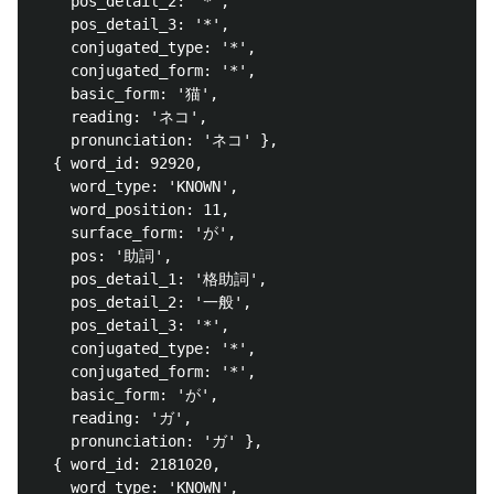
    pos_detail_2: '*',

    pos_detail_3: '*',

    conjugated_type: '*',

    conjugated_form: '*',

    basic_form: '猫',

    reading: 'ネコ',

    pronunciation: 'ネコ' },

  { word_id: 92920,

    word_type: 'KNOWN',

    word_position: 11,

    surface_form: 'が',

    pos: '助詞',

    pos_detail_1: '格助詞',

    pos_detail_2: '一般',

    pos_detail_3: '*',

    conjugated_type: '*',

    conjugated_form: '*',

    basic_form: 'が',

    reading: 'ガ',

    pronunciation: 'ガ' },

  { word_id: 2181020,

    word_type: 'KNOWN',
