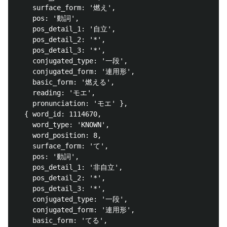
    surface_form: '燃え',

    pos: '動詞',

    pos_detail_1: '自立',

    pos_detail_2: '*',

    pos_detail_3: '*',

    conjugated_type: '一段',

    conjugated_form: '連用形',

    basic_form: '燃える',

    reading: 'モエ',

    pronunciation: 'モエ' },

  { word_id: 1114670,

    word_type: 'KNOWN',

    word_position: 8,

    surface_form: 'て',

    pos: '動詞',

    pos_detail_1: '非自立',

    pos_detail_2: '*',

    pos_detail_3: '*',

    conjugated_type: '一段',

    conjugated_form: '連用形',

    basic_form: 'てる',
