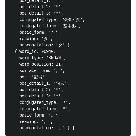
    pos_detail_1: '*',

    pos_detail_2: '*',

    pos_detail_3: '*',

    conjugated_type: '特殊・タ',

    conjugated_form: '基本形',

    basic_form: 'た',

    reading: 'タ',

    pronunciation: 'タ' },

  { word_id: 90940,

    word_type: 'KNOWN',

    word_position: 21,

    surface_form: '。',

    pos: '記号',

    pos_detail_1: '句点',

    pos_detail_2: '*',

    pos_detail_3: '*',

    conjugated_type: '*',

    conjugated_form: '*',

    basic_form: '。',

    reading: '。',
