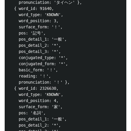
    pronunciation: 'タイヘン' },

  { word_id: 91640,

    word_type: 'KNOWN',

    word_position: 3,

    surface_form: '！',

    pos: '記号',

    pos_detail_1: '一般',

    pos_detail_2: '*',

    pos_detail_3: '*',

    conjugated_type: '*',

    conjugated_form: '*',

    basic_form: '！',

    reading: '！',

    pronunciation: '！' },

  { word_id: 2326630,

    word_type: 'KNOWN',

    word_position: 4,

    surface_form: '家',

    pos: '名詞',

    pos_detail_1: '一般',

    pos_detail_2: '*',
