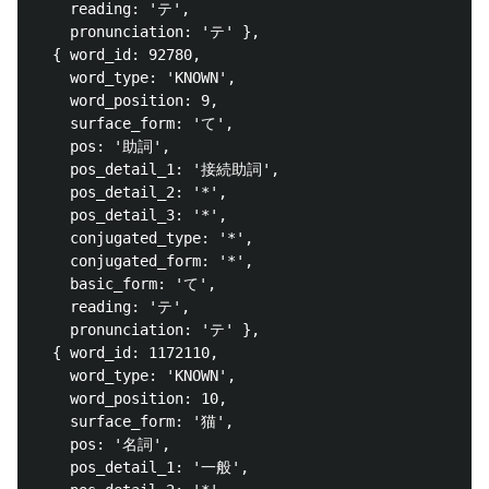
    reading: 'テ',

    pronunciation: 'テ' },

  { word_id: 92780,

    word_type: 'KNOWN',

    word_position: 9,

    surface_form: 'て',

    pos: '助詞',

    pos_detail_1: '接続助詞',

    pos_detail_2: '*',

    pos_detail_3: '*',

    conjugated_type: '*',

    conjugated_form: '*',

    basic_form: 'て',

    reading: 'テ',

    pronunciation: 'テ' },

  { word_id: 1172110,

    word_type: 'KNOWN',

    word_position: 10,

    surface_form: '猫',

    pos: '名詞',

    pos_detail_1: '一般',
