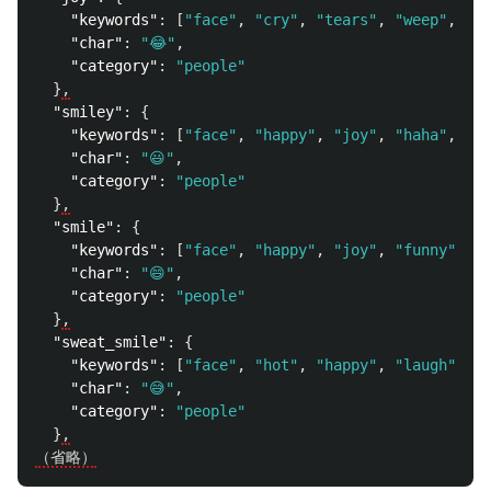
"keywords"
:
[
"face"
,
"cry"
,
"tears"
,
"weep"
,
"ha
"char"
:
"😂"
,
"category"
:
"people"
}
,
"smiley"
:
{
"keywords"
:
[
"face"
,
"happy"
,
"joy"
,
"haha"
,
":D
"char"
:
"😃"
,
"category"
:
"people"
}
,
"smile"
:
{
"keywords"
:
[
"face"
,
"happy"
,
"joy"
,
"funny"
,
"h
"char"
:
"😄"
,
"category"
:
"people"
}
,
"sweat_smile"
:
{
"keywords"
:
[
"face"
,
"hot"
,
"happy"
,
"laugh"
],
"char"
:
"😅"
,
"category"
:
"people"
}
,
（省略）