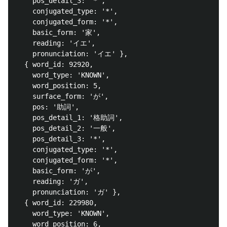
    pos_detail_3: '*',

    conjugated_type: '*',

    conjugated_form: '*',

    basic_form: '家',

    reading: 'イエ',

    pronunciation: 'イエ' },

  { word_id: 92920,

    word_type: 'KNOWN',

    word_position: 5,

    surface_form: 'が',

    pos: '助詞',

    pos_detail_1: '格助詞',

    pos_detail_2: '一般',

    pos_detail_3: '*',

    conjugated_type: '*',

    conjugated_form: '*',

    basic_form: 'が',

    reading: 'ガ',

    pronunciation: 'ガ' },

  { word_id: 229980,

    word_type: 'KNOWN',

    word_position: 6,
