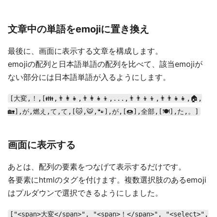
文章中の単語をemojiに置き換え
最後に、画面に表示する文章を構成します。
emojiの配列と日本語単語の配列を比べて、該当emojiが
ない部分には日本語単語が入るようにします。
[大変,！,[👪,👨‍👩‍👧,👨‍👩‍👧‍👦,...,👨‍👨‍👦‍👦,👨‍👨‍👧‍👧,🏠,
🏡],が,燃え,て,て,[🐱,🐯,🐾],が,[🍩],全部,[🍽],た,。]
画面に表示する
あとは、配列の要素をつなげて表示するだけです。
各要素にhtmlのタグを付けます。複数選択肢のあるemoji
はプルダウンで選択できるようにしました。
["<span>大変</span>", "<span>！</span>", "<select>",