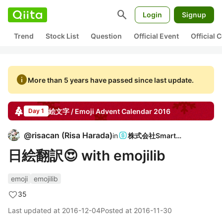
search
Login
Signup
Trend
Stock List
Question
Official Event
Official
info
More than 5 years have passed since last update.
絵文字 / Emoji
Advent Calendar
2016
Day 1
@
risacan
(
Risa Harada
)
in
株式会社SmartHR
日絵翻訳😍 with emojilib
emoji
emojilib
35
Last updated at
2016-12-04
Posted at
2016-11-30