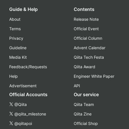
Guide & Help
Contents
About
Release Note
Terms
Official Event
Privacy
Official Column
Guideline
Advent Calendar
Media Kit
Qiita Tech Festa
Feedback/Requests
Qiita Award
Help
Engineer White Paper
Advertisement
API
Official Accounts
Our service
@Qiita
Qiita Team
@qiita_milestone
Qiita Zine
@qiitapoi
Official Shop