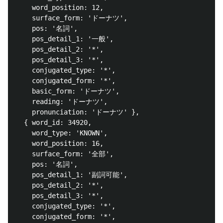
    word_position: 12,

    surface_form: 'ドーナツ',

    pos: '名詞',

    pos_detail_1: '一般',

    pos_detail_2: '*',

    pos_detail_3: '*',

    conjugated_type: '*',

    conjugated_form: '*',

    basic_form: 'ドーナツ',

    reading: 'ドーナツ',

    pronunciation: 'ドーナツ' },

  { word_id: 34920,

    word_type: 'KNOWN',

    word_position: 16,

    surface_form: '全部',

    pos: '名詞',

    pos_detail_1: '副詞可能',

    pos_detail_2: '*',

    pos_detail_3: '*',

    conjugated_type: '*',

    conjugated_form: '*',
