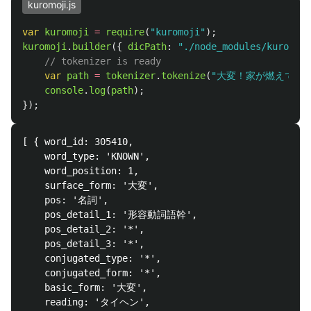
kuromoji.js
var
kuromoji
=
require
(
"
kuromoji
"
);
kuromoji
.
builder
({
dicPath
:
"
./node_modules/kuromoji
// tokenizer is ready
var
path
=
tokenizer
.
tokenize
(
"
大変！家が燃えてて
console
.
log
(
path
);
});
[ { word_id: 305410,

    word_type: 'KNOWN',

    word_position: 1,

    surface_form: '大変',

    pos: '名詞',

    pos_detail_1: '形容動詞語幹',

    pos_detail_2: '*',

    pos_detail_3: '*',

    conjugated_type: '*',

    conjugated_form: '*',

    basic_form: '大変',

    reading: 'タイヘン',
