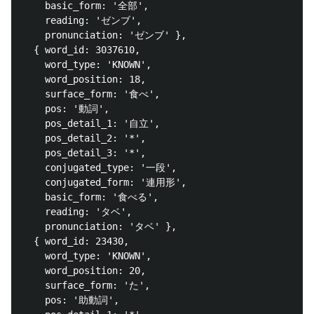
    basic_form: '全部',

    reading: 'ゼンブ',

    pronunciation: 'ゼンブ' },

  { word_id: 3037610,

    word_type: 'KNOWN',

    word_position: 18,

    surface_form: '食べ',

    pos: '動詞',

    pos_detail_1: '自立',

    pos_detail_2: '*',

    pos_detail_3: '*',

    conjugated_type: '一段',

    conjugated_form: '連用形',

    basic_form: '食べる',

    reading: 'タベ',

    pronunciation: 'タベ' },

  { word_id: 23430,

    word_type: 'KNOWN',

    word_position: 20,

    surface_form: 'た',

    pos: '助動詞',
