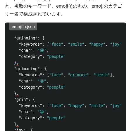
と、複数のキーワード、emojiそのもの、emojiのカテゴ
リー名で構成されています。
emojilib.json
"grinning"
:
{
"keywords"
:
[
"face"
,
"smile"
,
"happy"
,
"joy"
,
":
"char"
:
"😀"
,
"category"
:
"people"
}
,
"grimacing"
:
{
"keywords"
:
[
"face"
,
"grimace"
,
"teeth"
],
"char"
:
"😬"
,
"category"
:
"people"
}
,
"grin"
:
{
"keywords"
:
[
"face"
,
"happy"
,
"smile"
,
"joy"
],
"char"
:
"😁"
,
"category"
:
"people"
}
,
"joy"
:
{