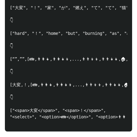
["大変", "！", "家", "が", "燃え", "て", "て", "猫", 
👇

["hard", "！", "home", "but", "burning", "as", "as",
👇

[“”,””,[👪,👨‍👩‍👧,👨‍👩‍👧‍👦,...,👨‍👨‍👦‍👦,👨‍👨‍👧‍👧,
👇

[大変,！,[👪,👨‍👩‍👧,👨‍👩‍👧‍👦,...,👨‍👨‍👦‍👦,👨‍👨‍👧
👇

["<span>大変</span>", "<span>！</span>", 

"<select>", "<option>👪</option>", "<option>👨‍👩‍👧