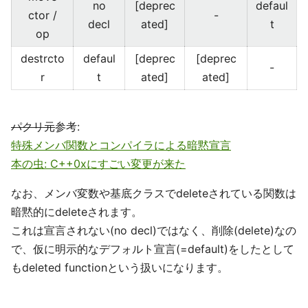
no
[deprec
defaul
ctor /
-
decl
ated]
t
op
destrcto
defaul
[deprec
[deprec
-
r
t
ated]
ated]
パクリ元
参考:
特殊メンバ関数とコンパイラによる暗黙宣言
本の虫: C++0xにすごい変更が来た
なお、メンバ変数や基底クラスでdeleteされている関数は
暗黙的にdeleteされます。
これは宣言されない(no decl)ではなく、削除(delete)なの
で、仮に明示的なデフォルト宣言(=default)をしたとして
もdeleted functionという扱いになります。