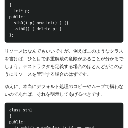
{

  int* p;

public:

  sth0() p( new int() ) {}

  ~sth0() { delete p; } 

リソースはなんでもいいですが、例えばこのようなクラス
を書けば、ひと目で多重解放の危険があることが分かるで
しょう。デストラクタを定義する場合のほとんどがこのよ
うにリソースを管理する場合のはずです。
ゆえに、本当にデフォルト処理のコピーやムーブで構わな
いのであれば、それを明示してあげるべきです。
class sth1

{

public:
