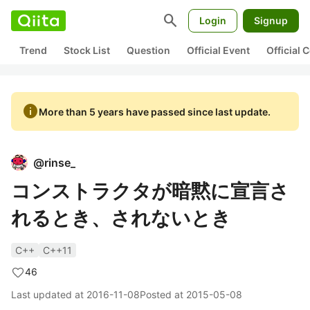
search
Login
Signup
Trend
Stock List
Question
Official Event
Official
info
More than 5 years have passed since last update.
@
rinse_
コンストラクタが暗黙に宣言さ
れるとき、されないとき
C++
C++11
46
Last updated at
2016-11-08
Posted at
2015-05-08