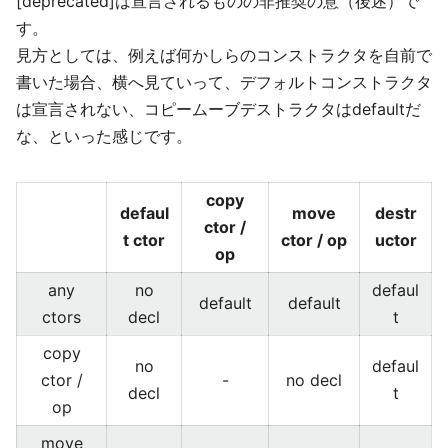
[deprecated]は宣言されるものの非推奨の意（後述）で
す。
見方としては、例えば何かしらのコンストラクタを自前で
書いた場合、横へ見ていって、デフォルトコンストラクタ
は宣言されない、コピームーブデストラクタはdefaultだ
な、といった感じです。
copy
defaul
move
destr
ctor /
t ctor
ctor / op
uctor
op
any
no
defaul
default
default
ctors
decl
t
copy
no
defaul
ctor /
-
no decl
decl
t
op
move