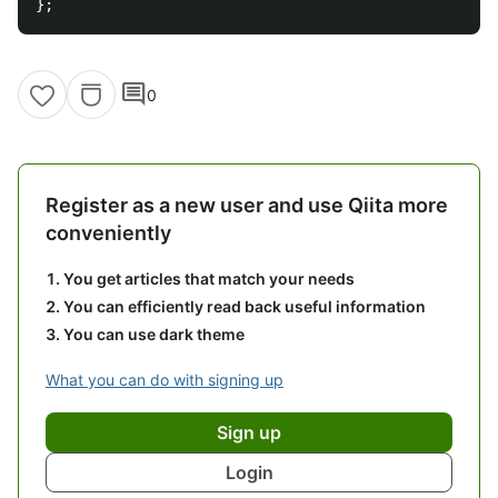
comment
0
Register as a new user and use Qiita more
conveniently
You get articles that match your needs
You can efficiently read back useful information
You can use dark theme
What you can do with signing up
Sign up
Login