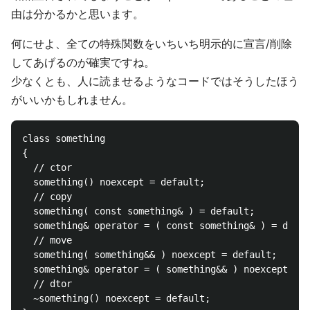
由は分かるかと思います。
何にせよ、全ての特殊関数をいちいち明示的に宣言/削除
してあげるのが確実ですね。
少なくとも、人に読ませるようなコードではそうしたほう
がいいかもしれません。
class something

{

  // ctor

  something() noexcept = default;

  // copy

  something( const something& ) = default;

  something& operator = ( const something& ) = defau
  // move

  something( something&& ) noexcept = default;

  something& operator = ( something&& ) noexcept = d
  // dtor

  ~something() noexcept = default;
