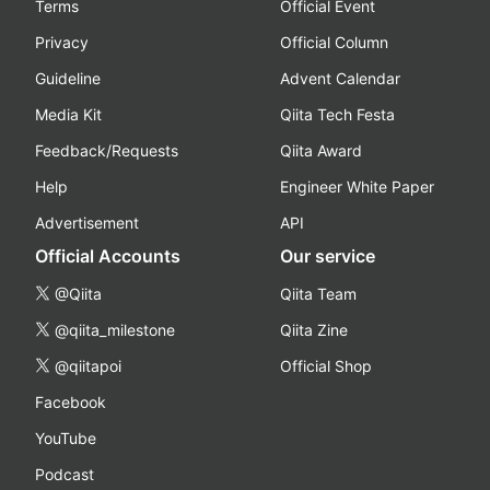
Terms
Official Event
Privacy
Official Column
Guideline
Advent Calendar
Media Kit
Qiita Tech Festa
Feedback/Requests
Qiita Award
Help
Engineer White Paper
Advertisement
API
Official Accounts
Our service
@Qiita
Qiita Team
@qiita_milestone
Qiita Zine
@qiitapoi
Official Shop
Facebook
YouTube
Podcast