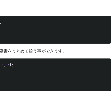
;
要素をまとめて拾う事ができます。
4
,
5
];