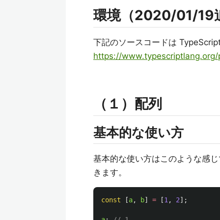
環境（2020/01/1
下記のソースコードは TypeScrip
https://www.typescriptlang.org/
（１）配列
基本的な使い方
基本的な使い方はこのような感じ
きます。
const
[
a
,
b
]
=
[
1
,
2
];
a
;
// 1