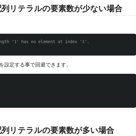
配列リテラルの要素数が少ない場合
ngth '1' has no element at index '1'.
を設定する事で回避できます。
配列リテラルの要素数が多い場合