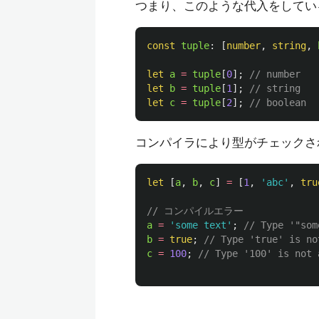
つまり、このような代入をしてい
const
tuple
:
[
number
,
string
,
let
a
=
tuple
[
0
];
// number
let
b
=
tuple
[
1
];
// string
let
c
=
tuple
[
2
];
// boolean
コンパイラにより型がチェックさ
let
[
a
,
b
,
c
]
=
[
1
,
'
abc
'
,
tru
// コンパイルエラー
a
=
'
some text
'
;
// Type '"som
b
=
true
;
// Type 'true' is no
c
=
100
;
// Type '100' is not 