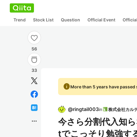
Trend
Stock List
Question
Official Event
Offici
56
33
info
More than 5 years have passed s
@
ringtail003
in
今さら分割代入知らな
more_horiz
tでこっそり勉強す