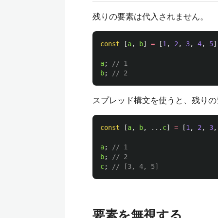
残りの要素は代入されません。
const
[
a
,
b
]
=
[
1
,
2
,
3
,
4
,
5
]
a
;
// 1
b
;
// 2
スプレッド構文を使うと、残りの
const
[
a
,
b
,
...
c
]
=
[
1
,
2
,
3
,
a
;
// 1
b
;
// 2
c
;
// [3, 4, 5]
要素を無視する