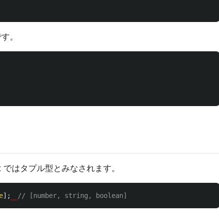
です。
ipt ではタプル型とみなされます。
e
];
// [number, string, boolean]