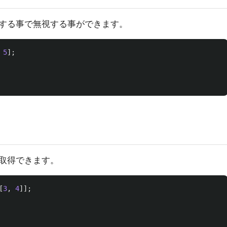
する事で無視する事ができます。
5
];
取得できます。
[
3
,
4
]];