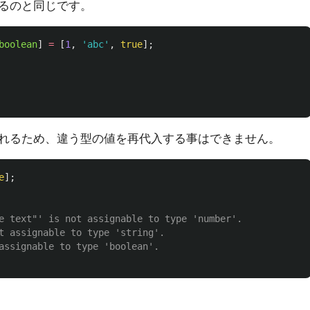
るのと同じです。
boolean
]
=
[
1
,
'
abc
'
,
true
];
れるため、違う型の値を再代入する事はできません。
e
];
e text"' is not assignable to type 'number'.
t assignable to type 'string'.
assignable to type 'boolean'.