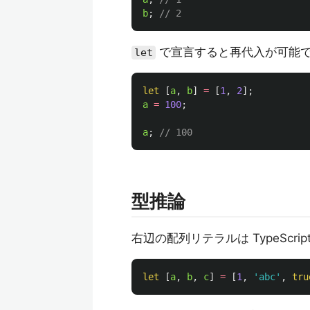
b
;
// 2
で宣言すると再代入が可能
let
let
[
a
,
b
]
=
[
1
,
2
];
a
=
100
;
a
;
// 100
型推論
右辺の配列リテラルは TypeScr
let
[
a
,
b
,
c
]
=
[
1
,
'
abc
'
,
tru