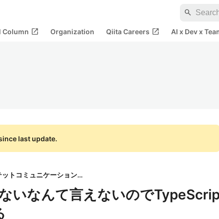
search
open_in_new
open_in_new
al Column
Organization
Qiita Careers
AI x Dev x Tea
ince last update.
株式会社カルテットコミュニケーションズ
いなんて言えないのでTypeScri
る