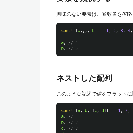
興味のない要素は、変数名を省略
const
[
a
,,,,
b
]
=
[
1
,
2
,
3
,
4
,
a
;
// 1
b
;
// 5
ネストした配列
このような記述で値をフラットに
const
[
a
,
b
,
[
c
,
d
]]
=
[
1
,
2
,
a
;
// 1
b
;
// 2
c
;
// 3