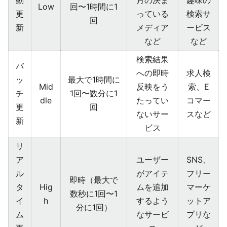
動
月の決ま
趣味の
Low
回〜1時間に1
更
っている
検索サ
回
新
メディア
ービス
など
など
検索結果
バ
への即時
求人検
ッ
最大で1時間に
Mid
反映をう
索、E
チ
1回〜数分に1
dle
たってい
コマー
更
回
ないサー
スなど
新
ビス
リ
ア
ユーザー
SNS、
ル
がアイテ
フリー
即時（最大で
タ
Hig
ムを追加
マーケ
数秒に1回〜1
イ
h
するよう
ットア
分に1回）
ム
なサービ
プリな