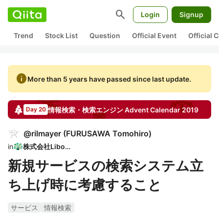
search
Login
Signup
Trend
Stock List
Question
Official Event
Official
info
More than 5 years have passed since last update.
情報検索・検索エンジン
Advent Calendar
2019
Day 20
@
rilmayer
(
FURUSAWA Tomohiro
)
in
株式会社Libora
新規サービスの検索システム立
ち上げ時に考慮すること
サービス
情報検索