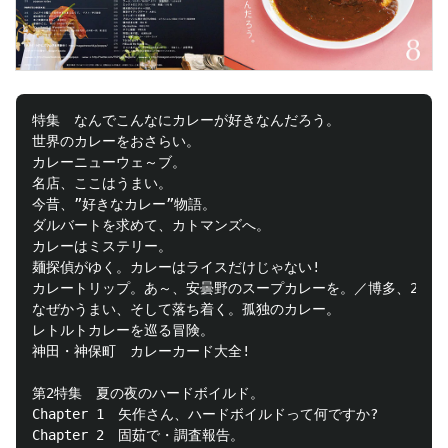
特集　なんでこんなにカレーが好きなんだろう。

世界のカレーをおさらい。

カレーニューウェ～ブ。

名店、ここはうまい。

今昔、”好きなカレー”物語。

ダルバートを求めて、カトマンズへ。

カレーはミステリー。

麺探偵がゆく。カレーはライスだけじゃない!

カレートリップ。あ～、安曇野のスープカレーを。／博多、2つの
なぜかうまい、そして落ち着く。孤独のカレー。

レトルトカレーを巡る冒険。

神田・神保町　カレーカード大全!

第2特集　夏の夜のハードボイルド。

Chapter 1　矢作さん、ハードボイルドって何ですか?

Chapter 2　固茹で・調査報告。
