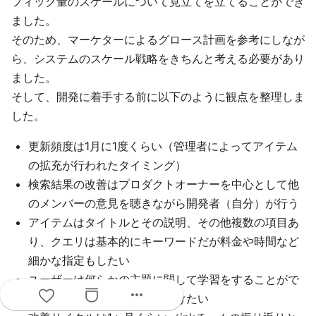
フィック量のスケールについて見立てを立てることができ
ました。
そのため、マーケターによるグロース計画を参考にしなが
ら、システムのスケール戦略をきちんと考える必要があり
ました。
そして、開発に着手する前に以下のように観点を整理しま
した。
更新頻度は1月に1度くらい（管理者によってアイテム
の拡充が行われたタイミング）
検索結果の改善はプロダクトオーナーを中心として他
のメンバーの意見を聴きながら開発者（自分）が行う
アイテムはタイトルとその説明、その他複数の項目あ
り、クエリは基本的にキーワードだが料金や時間など
細かな指定もしたい
ユーザーは何らかの主題に関して学習をすることがで
more_horiz
きる自分に合った動画を見つけたい