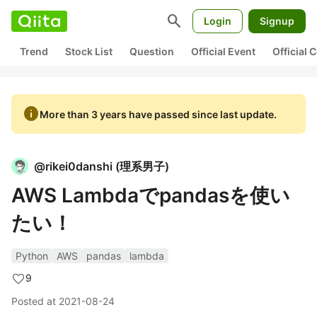
search
Login
Signup
Trend
Stock List
Question
Official Event
Official
info
More than 3 years have passed since last update.
@
rikei0danshi
(
理系男子
)
AWS Lambdaでpandasを使い
たい！
Python
AWS
pandas
lambda
9
Posted at
2021-08-24