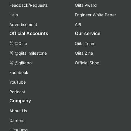
Feedback/Requests
Qiita Award
Help
Engineer White Paper
Advertisement
API
Official Accounts
Our service
@Qiita
Qiita Team
@qiita_milestone
Qiita Zine
@qiitapoi
Official Shop
Facebook
YouTube
Podcast
Company
About Us
Careers
Qiita Blog