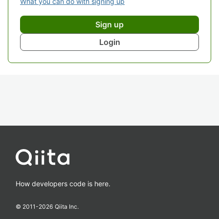
What you can do with signing up
Sign up
Login
How developers code is here.
© 2011-
2026
Qiita Inc.