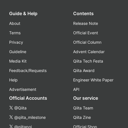
Guide & Help
Contents
About
Release Note
Terms
Official Event
Privacy
Official Column
Guideline
Advent Calendar
Media Kit
Qiita Tech Festa
Feedback/Requests
Qiita Award
Help
Engineer White Paper
Advertisement
API
Official Accounts
Our service
@Qiita
Qiita Team
@qiita_milestone
Qiita Zine
@qiitapoi
Official Shop