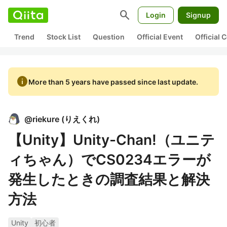
search
Login
Signup
Trend
Stock List
Question
Official Event
Official
info
More than 5 years have passed since last update.
@
riekure
(
りえくれ
)
【Unity】Unity-Chan!（ユニテ
ィちゃん）でCS0234エラーが
発生したときの調査結果と解決
方法
Unity
初心者