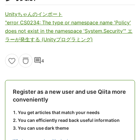
Unityちゃんのインポート
"error CS0234: The type or namespace name 'Policy'
does not exist in the namespace 'System.Security'" エ
ラーが発生する (Unityプログラミング)
comment
4
Register as a new user and use Qiita more
conveniently
You get articles that match your needs
You can efficiently read back useful information
You can use dark theme