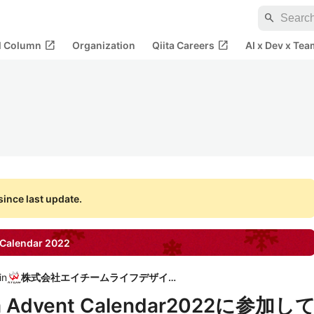
search
open_in_new
open_in_new
al Column
Organization
Qiita Careers
AI x Dev x Tea
ince last update.
Calendar
2022
in
株式会社エイチームライフデザイン
Advent Calendar2022に参加し