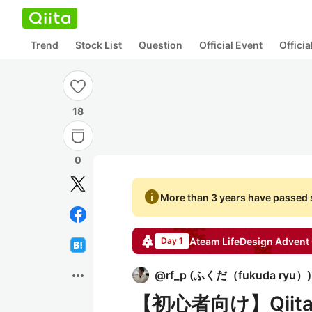
Trend
Stock List
Question
Official Event
Offici
18
0
info
More than 3 years have passed s
Ateam LifeDesign
Advent 
Day 1
more_horiz
@
rf_p
(
ふくだ（fukuda ryu）
)
【初心者向け】Qiita 