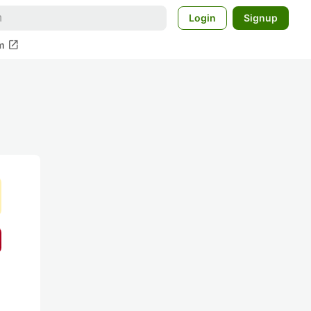
Login
Signup
open_in_new
m
て