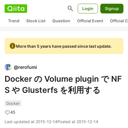
search
Login
Signup
Trend
Stock List
Question
Official Event
Official
info
More than 5 years have passed since last update.
@
rerofumi
Docker の Volume plugin で NF
S や Glusterfs を利用する
Docker
45
Last updated at
2015-12-14
Posted at
2015-12-14