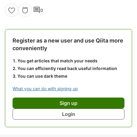
comment
0
Register as a new user and use Qiita more
conveniently
You get articles that match your needs
You can efficiently read back useful information
You can use dark theme
What you can do with signing up
Sign up
Login