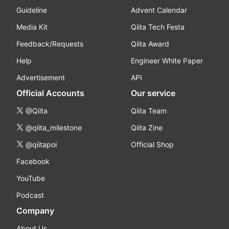
Guideline
Advent Calendar
Media Kit
Qiita Tech Festa
Feedback/Requests
Qiita Award
Help
Engineer White Paper
Advertisement
API
Official Accounts
Our service
@Qiita
Qiita Team
@qiita_milestone
Qiita Zine
@qiitapoi
Official Shop
Facebook
YouTube
Podcast
Company
About Us