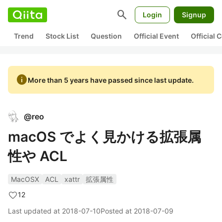
search
Login
Signup
Trend
Stock List
Question
Official Event
Official
info
More than 5 years have passed since last update.
@
reo
macOS でよく見かける拡張属
性や ACL
MacOSX
ACL
xattr
拡張属性
12
Last updated at
2018-07-10
Posted at
2018-07-09