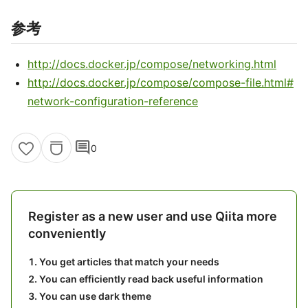
参考
http://docs.docker.jp/compose/networking.html
http://docs.docker.jp/compose/compose-file.html#
network-configuration-reference
comment
0
Register as a new user and use Qiita more
conveniently
You get articles that match your needs
You can efficiently read back useful information
You can use dark theme