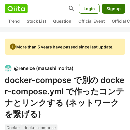
search
Login
Signup
Trend
Stock List
Question
Official Event
Official
info
More than 5 years have passed since last update.
@
reneice
(
masashi morita
)
docker-compose で別の docke
r-compose.yml で作ったコンテ
ナとリンクする (ネットワーク
を繋げる)
Docker
docker-compose