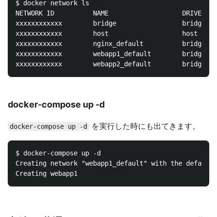
$ docker network ls

NETWORK ID          NAME                   DRIVER

xxxxxxxxxxxx        bridge                 bridge   
xxxxxxxxxxxx        host                   host     
xxxxxxxxxxxx        nginx_default          bridge   
xxxxxxxxxxxx        webapp1_default        bridge   
docker-compose up -d
を実行した時にも出てきます。
docker-compose up -d
$ docker-compose up -d

Creating network "webapp1_default" with the default 