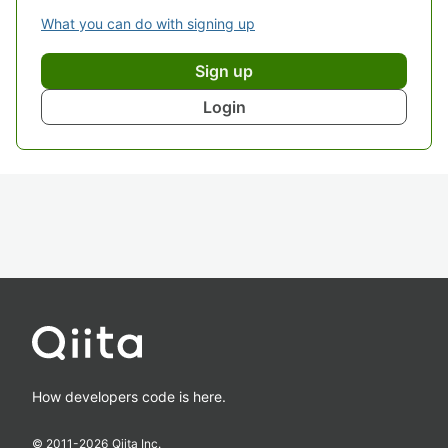
What you can do with signing up
Sign up
Login
How developers code is here.
© 2011-
2026
Qiita Inc.