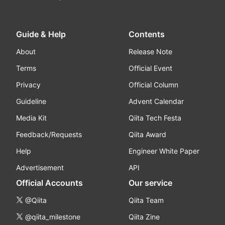
Guide & Help
Contents
About
Release Note
Terms
Official Event
Privacy
Official Column
Guideline
Advent Calendar
Media Kit
Qiita Tech Festa
Feedback/Requests
Qiita Award
Help
Engineer White Paper
Advertisement
API
Official Accounts
Our service
@Qiita
Qiita Team
@qiita_milestone
Qiita Zine